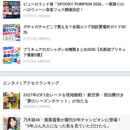
ピューロランド発「SPOOKY PUMPKIN 2026」一夜限りの
ハロウィーン音楽フェス開催決定！
07月31日 15時00分
ガチャガチャどこで買える？全国エリア別設置場所ガイド20
26
07月17日 13時00分
プリキュアのガシャポン全種類まとめ2026【名探偵プリキュ
ア最新9選】
07月16日 13時00分
エンタメ | アクセスランキング
2027年のF1全レースを現地観戦！ 航空券・宿泊費付き
「夢のシーズンチケット」が当たる
08月05日 17時48分
乃木坂46・賀喜遥香が週刊少年チャンピオンに登場！
「5年ぶん大人になった私を見ていただけたら」