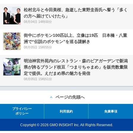
松村北斗と今田美桜、急逝した東野圭吾氏へ誓う「多く
の方へ届けていけたら」
08月04日 14時00分
街中にポケモン100匹以上、立像は19匹 日本橋・八重
洲で“伝説のポケモン”を巡る謎解き
08月05日 15時55分
明治神宮外苑内のレストラン・森のビアガーデンで新潟
県が誇るブランド枝豆「つまりちゃまめ」を販売数量限
定で提供。えだまめ県の魅力を発信
08月05日 15時51分
ページの先頭へ
プライバシー
利用規約
免責事項
ポリシー
Copyright © 2026 GMO INSIGHT Inc. All Rights Reserved.