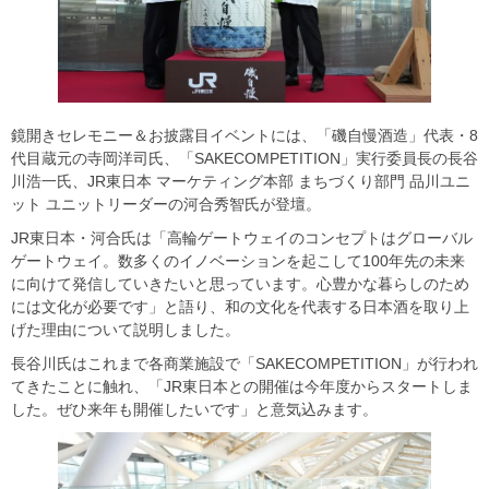
鏡開きセレモニー＆お披露目イベントには、「磯自慢酒造」代表・8
代目蔵元の寺岡洋司氏、「SAKECOMPETITION」実行委員長の長谷
川浩一氏、JR東日本 マーケティング本部 まちづくり部門 品川ユニ
ット ユニットリーダーの河合秀智氏が登壇。
JR東日本・河合氏は「高輪ゲートウェイのコンセプトはグローバル
ゲートウェイ。数多くのイノベーションを起こして100年先の未来
に向けて発信していきたいと思っています。心豊かな暮らしのため
には文化が必要です」と語り、和の文化を代表する日本酒を取り上
げた理由について説明しました。
長谷川氏はこれまで各商業施設で「SAKECOMPETITION」が行われ
てきたことに触れ、「JR東日本との開催は今年度からスタートしま
した。ぜひ来年も開催したいです」と意気込みます。