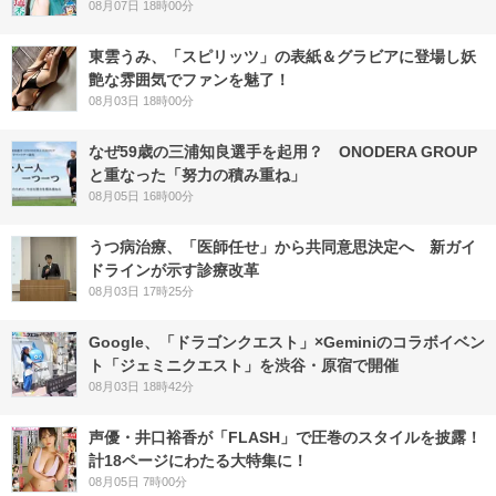
08月07日 18時00分
東雲うみ、「スピリッツ」の表紙＆グラビアに登場し妖
艶な雰囲気でファンを魅了！
08月03日 18時00分
なぜ59歳の三浦知良選手を起用？ ONODERA GROUP
と重なった「努力の積み重ね」
08月05日 16時00分
うつ病治療、「医師任せ」から共同意思決定へ 新ガイ
ドラインが示す診療改革
08月03日 17時25分
Google、「ドラゴンクエスト」×Geminiのコラボイベン
ト「ジェミニクエスト」を渋谷・原宿で開催
08月03日 18時42分
声優・井口裕香が「FLASH」で圧巻のスタイルを披露！
計18ページにわたる大特集に！
08月05日 7時00分