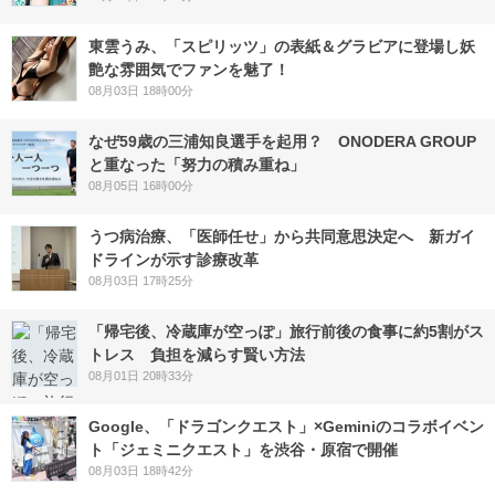
東雲うみ、「スピリッツ」の表紙＆グラビアに登場し妖
艶な雰囲気でファンを魅了！
08月03日 18時00分
なぜ59歳の三浦知良選手を起用？ ONODERA GROUP
と重なった「努力の積み重ね」
08月05日 16時00分
うつ病治療、「医師任せ」から共同意思決定へ 新ガイ
ドラインが示す診療改革
08月03日 17時25分
「帰宅後、冷蔵庫が空っぽ」旅行前後の食事に約5割がス
トレス 負担を減らす賢い方法
08月01日 20時33分
Google、「ドラゴンクエスト」×Geminiのコラボイベン
ト「ジェミニクエスト」を渋谷・原宿で開催
08月03日 18時42分