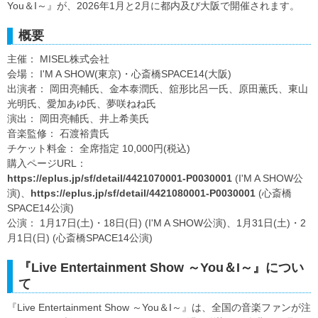
You＆I～』が、2026年1月と2月に都内及び大阪で開催されます。
概要
主催： MISEL株式会社
会場： I'M A SHOW(東京)・心斎橋SPACE14(大阪)
出演者： 岡田亮輔氏、金本泰潤氏、舘形比呂一氏、原田薫氏、東山
光明氏、愛加あゆ氏、夢咲ねね氏
演出： 岡田亮輔氏、井上希美氏
音楽監修： 石渡裕貴氏
チケット料金： 全席指定 10,000円(税込)
購入ページURL：
https://eplus.jp/sf/detail/4421070001-P0030001
(I'M A SHOW公
演)、
https://eplus.jp/sf/detail/4421080001-P0030001
(心斎橋
SPACE14公演)
公演： 1月17日(土)・18日(日) (I'M A SHOW公演)、1月31日(土)・2
月1日(日) (心斎橋SPACE14公演)
『Live Entertainment Show ～You＆I～』につい
て
『Live Entertainment Show ～You＆I～』は、全国の音楽ファンが注