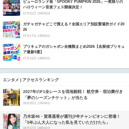
ピューロランド発「SPOOKY PUMPKIN 2026」一夜限りの
ハロウィーン音楽フェス開催決定！
07月31日 15時00分
ガチャガチャどこで買える？全国エリア別設置場所ガイド20
26
07月17日 13時00分
プリキュアのガシャポン全種類まとめ2026【名探偵プリキュ
ア最新9選】
07月16日 13時00分
エンタメ | アクセスランキング
2027年のF1全レースを現地観戦！ 航空券・宿泊費付き
「夢のシーズンチケット」が当たる
08月05日 17時48分
乃木坂46・賀喜遥香が週刊少年チャンピオンに登場！
「5年ぶん大人になった私を見ていただけたら」
08月07日 18時00分