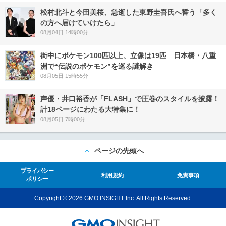
松村北斗と今田美桜、急逝した東野圭吾氏へ誓う「多く
の方へ届けていけたら」
08月04日 14時00分
街中にポケモン100匹以上、立像は19匹 日本橋・八重
洲で“伝説のポケモン”を巡る謎解き
08月05日 15時55分
声優・井口裕香が「FLASH」で圧巻のスタイルを披露！
計18ページにわたる大特集に！
08月05日 7時00分
ページの先頭へ
プライバシー
利用規約
免責事項
ポリシー
Copyright © 2026 GMO INSIGHT Inc. All Rights Reserved.