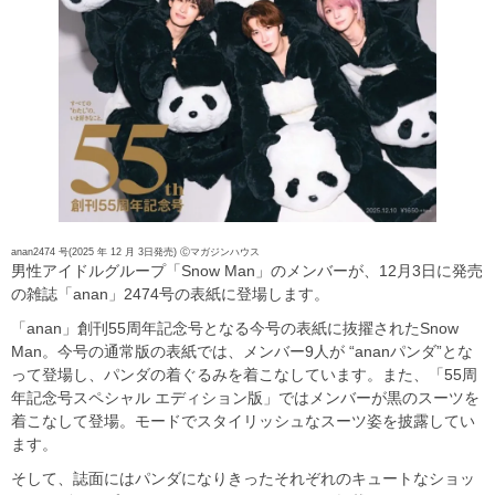
anan2474 号(2025 年 12 月 3日発売) Ⓒマガジンハウス
男性アイドルグループ「Snow Man」のメンバーが、12月3日に発売
の雑誌「anan」2474号の表紙に登場します。
「anan」創刊55周年記念号となる今号の表紙に抜擢されたSnow
Man。今号の通常版の表紙では、メンバー9人が “ananパンダ”とな
って登場し、パンダの着ぐるみを着こなしています。また、「55周
年記念号スペシャル エディション版」ではメンバーが黒のスーツを
着こなして登場。モードでスタイリッシュなスーツ姿を披露してい
ます。
そして、誌面にはパンダになりきったそれぞれのキュートなショッ