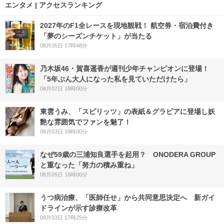
エンタメ | アクセスランキング
2027年のF1全レースを現地観戦！ 航空券・宿泊費付き
「夢のシーズンチケット」が当たる
08月05日 17時48分
乃木坂46・賀喜遥香が週刊少年チャンピオンに登場！
「5年ぶん大人になった私を見ていただけたら」
08月07日 18時00分
東雲うみ、「スピリッツ」の表紙＆グラビアに登場し妖
艶な雰囲気でファンを魅了！
08月03日 18時00分
なぜ59歳の三浦知良選手を起用？ ONODERA GROUP
と重なった「努力の積み重ね」
08月05日 16時00分
うつ病治療、「医師任せ」から共同意思決定へ 新ガイ
ドラインが示す診療改革
08月03日 17時25分