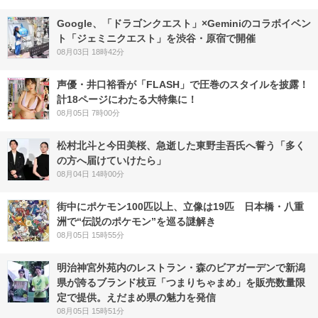
Google、「ドラゴンクエスト」×Geminiのコラボイベン
ト「ジェミニクエスト」を渋谷・原宿で開催
08月03日 18時42分
声優・井口裕香が「FLASH」で圧巻のスタイルを披露！
計18ページにわたる大特集に！
08月05日 7時00分
松村北斗と今田美桜、急逝した東野圭吾氏へ誓う「多く
の方へ届けていけたら」
08月04日 14時00分
街中にポケモン100匹以上、立像は19匹 日本橋・八重
洲で“伝説のポケモン”を巡る謎解き
08月05日 15時55分
明治神宮外苑内のレストラン・森のビアガーデンで新潟
県が誇るブランド枝豆「つまりちゃまめ」を販売数量限
定で提供。えだまめ県の魅力を発信
08月05日 15時51分