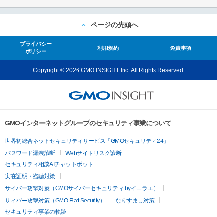
ページの先頭へ
プライバシー
利用規約
免責事項
ポリシー
Copyright © 2026 GMO INSIGHT Inc. All Rights Reserved.
GMOインターネットグループのセキュリティ事業について
世界初総合ネットセキュリティサービス「GMOセキュリティ24」
パスワード漏洩診断
Webサイトリスク診断
セキュリティ相談AIチャットボット
実在証明・盗聴対策
サイバー攻撃対策（GMOサイバーセキュリティ byイエラエ）
サイバー攻撃対策（GMO Flatt Security）
なりすまし対策
セキュリティ事業の軌跡