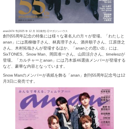
anan2474 号(2025 年 12 月 3日発売) Ⓒマガジンハウス
創刊55周年記念の特集には様々な著名人の方々が登場。「わたしと
anan」には黒柳徹子さん、林真理子さん、酒井順子さん、江原啓之
さん、木村拓哉さんが登場するほか、「ananとの思い出」には、
SixTONES、Snow Man、岡田准一さん、山田涼介さん、timeleszが
登場。「カルチャーとanan」には乃木坂46選抜メンバーが登場する
など、豪華な内容となっています。
Snow Manのメンバーが表紙を飾る「anan」創刊55周年記念号は12
月3日に発売です。