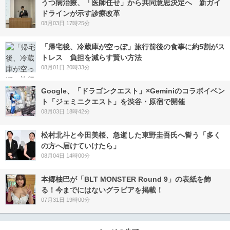
うつ病治療、「医師任せ」から共同意思決定へ 新ガイ
ドラインが示す診療改革
08月03日 17時25分
「帰宅後、冷蔵庫が空っぽ」旅行前後の食事に約5割がス
トレス 負担を減らす賢い方法
08月01日 20時33分
Google、「ドラゴンクエスト」×Geminiのコラボイベン
ト「ジェミニクエスト」を渋谷・原宿で開催
08月03日 18時42分
松村北斗と今田美桜、急逝した東野圭吾氏へ誓う「多く
の方へ届けていけたら」
08月04日 14時00分
本郷柚巴が「BLT MONSTER Round 9」の表紙を飾
る！今までにはないグラビアを掲載！
07月31日 19時00分