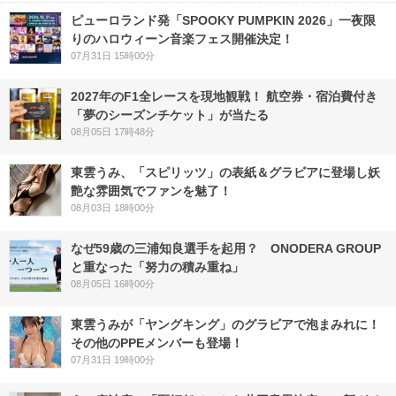
ピューロランド発「SPOOKY PUMPKIN 2026」一夜限
りのハロウィーン音楽フェス開催決定！
07月31日 15時00分
2027年のF1全レースを現地観戦！ 航空券・宿泊費付き
「夢のシーズンチケット」が当たる
08月05日 17時48分
東雲うみ、「スピリッツ」の表紙＆グラビアに登場し妖
艶な雰囲気でファンを魅了！
08月03日 18時00分
なぜ59歳の三浦知良選手を起用？ ONODERA GROUP
と重なった「努力の積み重ね」
08月05日 16時00分
東雲うみが「ヤングキング」のグラビアで泡まみれに！
その他のPPEメンバーも登場！
07月31日 19時00分