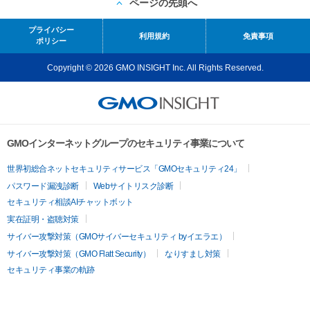
ページの先頭へ
プライバシー
利用規約
免責事項
ポリシー
Copyright © 2026 GMO INSIGHT Inc. All Rights Reserved.
GMOインターネットグループのセキュリティ事業について
世界初総合ネットセキュリティサービス「GMOセキュリティ24」
パスワード漏洩診断
Webサイトリスク診断
セキュリティ相談AIチャットボット
実在証明・盗聴対策
サイバー攻撃対策（GMOサイバーセキュリティ byイエラエ）
サイバー攻撃対策（GMO Flatt Security）
なりすまし対策
セキュリティ事業の軌跡