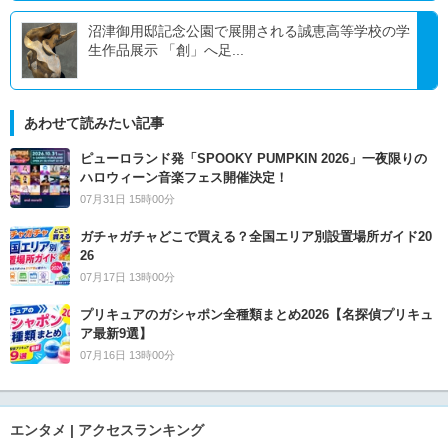
沼津御用邸記念公園で展開される誠恵高等学校の学
生作品展示 「創」へ足...
あわせて読みたい記事
ピューロランド発「SPOOKY PUMPKIN 2026」一夜限りの
ハロウィーン音楽フェス開催決定！
07月31日 15時00分
ガチャガチャどこで買える？全国エリア別設置場所ガイド20
26
07月17日 13時00分
プリキュアのガシャポン全種類まとめ2026【名探偵プリキュ
ア最新9選】
07月16日 13時00分
エンタメ | アクセスランキング