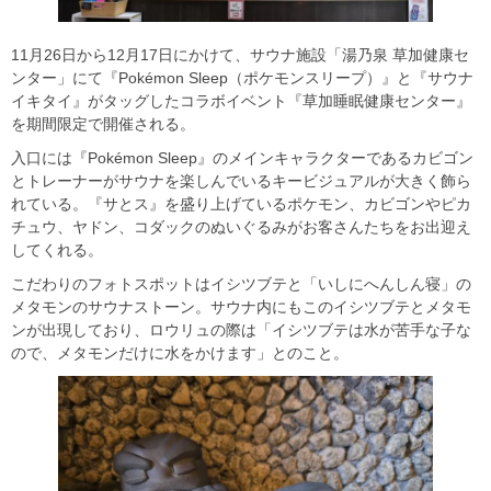
11月26日から12月17日にかけて、サウナ施設「湯乃泉 草加健康セ
ンター」にて『Pokémon Sleep（ポケモンスリープ）』と『サウナ
イキタイ』がタッグしたコラボイベント『草加睡眠健康センター』
を期間限定で開催される。
入口には『Pokémon Sleep』のメインキャラクターであるカビゴン
とトレーナーがサウナを楽しんでいるキービジュアルが大きく飾ら
れている。『サとス』を盛り上げているポケモン、カビゴンやピカ
チュウ、ヤドン、コダックのぬいぐるみがお客さんたちをお出迎え
してくれる。
こだわりのフォトスポットはイシツブテと「いしにへんしん寝」の
メタモンのサウナストーン。サウナ内にもこのイシツブテとメタモ
ンが出現しており、ロウリュの際は「イシツブテは水が苦手な子な
ので、メタモンだけに水をかけます」とのこと。