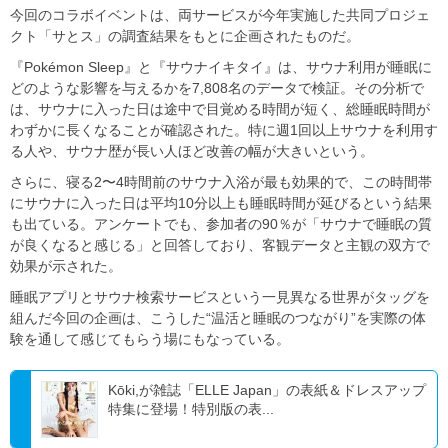
今回のコラボイベントは、両サービスが今年実施した共同プロジェ
クト「サとス」の調査結果をもとに企画されたものだ。
『Pokémon Sleep』と『サウナイキタイ』は、サウナ利用が睡眠に
どのような影響を与えるかを7,808名のデータで検証。その分析で
は、サウナに入った日は途中で目覚める時間が短く、総睡眠時間が
わずかに長くなることが確認された。特に週1回以上サウナを利用す
る人や、サウナ歴が長い人ほど改善の幅が大きいという。
さらに、寝る2〜4時間前のサウナ入浴が最も効果的で、この時間帯
にサウナに入った日は平均10分以上も睡眠時間が延びるという結果
も出ている。アンケートでも、参加者の90％が「サウナで睡眠の質
が良くなると感じる」と回答しており、客観データと主観の双方で
効果が示された。
睡眠アプリとサウナ検索サービスという一見異なる世界がタッグを
組んだ今回の企画は、こうした“温活と睡眠のつながり”を実際の体
験を通して感じてもらう場にもなっている。
Kōki,が雑誌「ELLE Japan」の表紙＆ドレスアップ
特集に登場！特別版の表...