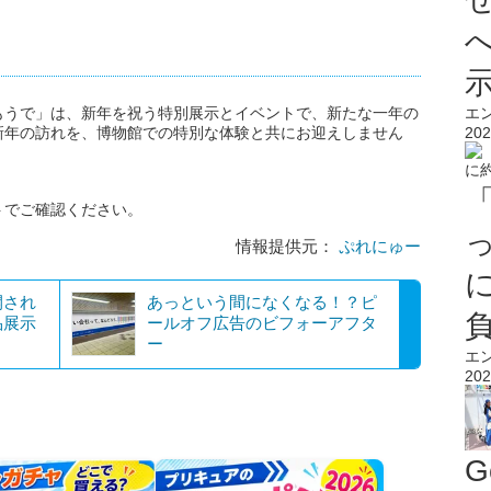
もうで」は、新年を祝う特別展示とイベントで、新たな一年の
エ
新年の訪れを、博物館での特別な体験と共にお迎えしません
202
トでご確認ください。
情報提供元：
ぷれにゅー
開され
あっという間になくなる！？ピ
品展示
ールオフ広告のビフォーアフタ
ー
エ
202
G