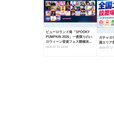
ピューロランド発「SPOOKY
PUMPKIN 2026」一夜限りのハ
ガチャガ
ロウィーン音楽フェス開催決
国エリア別
定！
2026-07-31 15:00
2026-07-17 