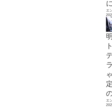
エ
202
エ
202