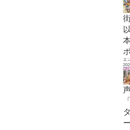
エ
202