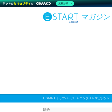
無料診断
マガジン
E START トップページ
>
エンタメ
>
マガジン
総合