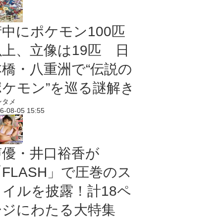
街中にポケモン100匹
以上、立像は19匹 日
本橋・八重洲で“伝説の
ポケモン”を巡る謎解き
ンタメ
6-08-05 15:55
声優・井口裕香が
「FLASH」で圧巻のス
タイルを披露！計18ペ
ージにわたる大特集