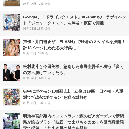
08月03日 17時25分
Google、「ドラゴンクエスト」×Geminiのコラボイベン
ト「ジェミニクエスト」を渋谷・原宿で開催
08月03日 18時42分
声優・井口裕香が「FLASH」で圧巻のスタイルを披露！
計18ページにわたる大特集に！
08月05日 7時00分
松村北斗と今田美桜、急逝した東野圭吾氏へ誓う「多く
の方へ届けていけたら」
08月04日 14時00分
街中にポケモン100匹以上、立像は19匹 日本橋・八重
洲で“伝説のポケモン”を巡る謎解き
08月05日 15時55分
明治神宮外苑内のレストラン・森のビアガーデンで新潟
県が誇るブランド枝豆「つまりちゃまめ」を販売数量限
定で提供。えだまめ県の魅力を発信