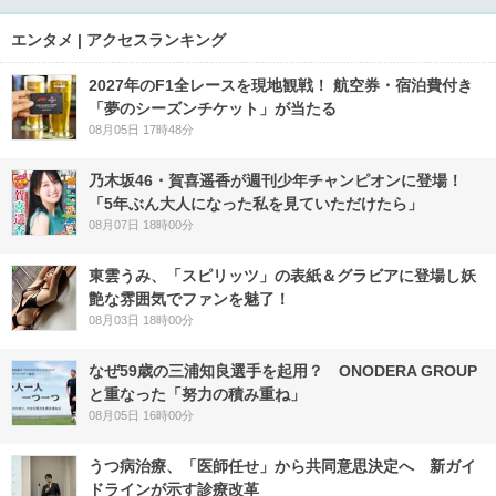
エンタメ | アクセスランキング
2027年のF1全レースを現地観戦！ 航空券・宿泊費付き
「夢のシーズンチケット」が当たる
08月05日 17時48分
乃木坂46・賀喜遥香が週刊少年チャンピオンに登場！
「5年ぶん大人になった私を見ていただけたら」
08月07日 18時00分
東雲うみ、「スピリッツ」の表紙＆グラビアに登場し妖
艶な雰囲気でファンを魅了！
08月03日 18時00分
なぜ59歳の三浦知良選手を起用？ ONODERA GROUP
と重なった「努力の積み重ね」
08月05日 16時00分
うつ病治療、「医師任せ」から共同意思決定へ 新ガイ
ドラインが示す診療改革