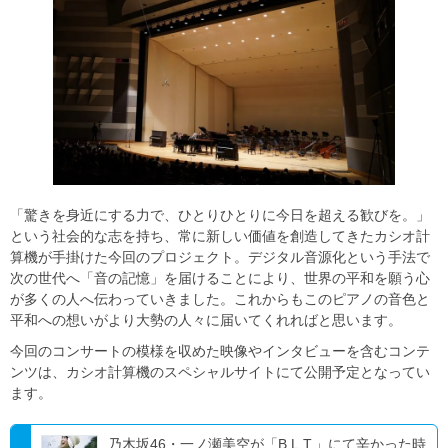
「驚きを身近にする力で、ひとりひとりに今日を超える歓びを。」
という社会的な志を持ち、常に新しい価値を創造してきたカシオ計
算機が手掛けた今回のプロジェクト。デジタル音源化という手法で
次の世代へ「音の記憶」を届けることにより、世界の平和を願う心
が多くの人へ伝わっていきました。これからもこのピアノの音色と
平和への想いがより大勢の人々に届いてくれればと思います。
今回のコンサートの模様を収めた映像やインタビューを含むコンテ
ンツは、カシオ計算機のスペシャルサイトにて公開予定となってい
ます。
乃木坂46・一ノ瀬美空が「B.L.T.」にて辛かった時