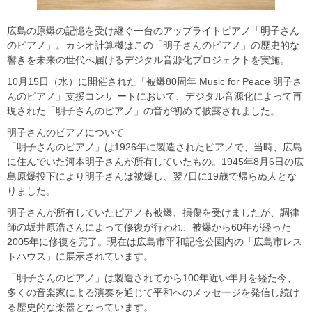
広島の原爆の記憶を受け継ぐ一台のアップライトピアノ「明子さん
のピアノ」。カシオ計算機はこの「明子さんのピアノ」の歴史的な
響きを未来の世代へ届けるデジタル音源化プロジェクトを実施。
10月15日（水）に開催された「被爆80周年 Music for Peace 明子さ
んのピアノ」支援コンサ ートにおいて、デジタル音源化によって再
現された「明子さんのピアノ」の音が初めて披露されました。
明子さんのピアノについて
「明子さんのピアノ」は1926年に製造されたピアノで、当時、広島
に住んでいた河本明子さんが所有していたもの。1945年8月6日の広
島原爆投下により明子さんは被爆し、翌7日に19歳で帰らぬ人とな
りました。
明子さんが所有していたピアノも被爆、損傷を受けましたが、調律
師の坂井原浩さんによって修復が行われ、被爆から60年が経った
2005年に修復を完了。現在は広島市平和記念公園内の「広島市レス
トハウス」に展示されています。
「明子さんのピアノ」は製造されてから100年近い年月を経た今、
多くの音楽家による演奏を通じて平和へのメッセージを発信し続け
る歴史的な楽器となっています。