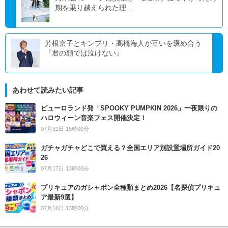
期を乗り越えられた理...
芳根京子とキンプリ・髙橋海人が互いを褒め合う
『君の顔では泣けない』
あわせて読みたい記事
ピューロランド発「SPOOKY PUMPKIN 2026」一夜限りの
ハロウィーン音楽フェス開催決定！
07月31日 15時00分
ガチャガチャどこで買える？全国エリア別設置場所ガイド20
26
07月17日 13時00分
プリキュアのガシャポン全種類まとめ2026【名探偵プリキュ
ア最新9選】
07月16日 13時00分