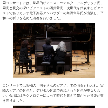
同コンサートには、世界的ピアニストのマルタ・アルゲリッチ氏、
同氏と親交の深いピアニストの酒井茜氏、次世代を代表するピアニ
ストでありカシオ電子楽器アンバサダーの角野隼斗氏が出演し、平
和への祈りを込めた演奏を行いました。
コンサートでは実物の「明子さんのピアノ」での演奏も行われ、実
際のピアノの音色と、デジタル音源で再現された音色が重なり合
い、会場にはテクノロジーによって時代を超えて繋がった音楽が響
き渡りました。