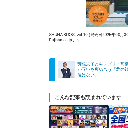
SAUNA BROS. vol.10 (発売日2025年0
Fujisan.co.jpより
芳根京子とキンプリ・髙
が互いを褒め合う『君の
泣けない』
こんな記事も読まれています