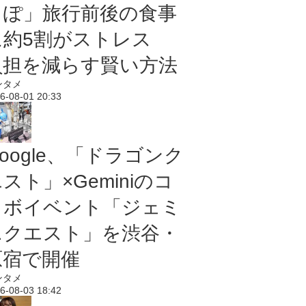
っぽ」旅行前後の食事
に約5割がストレス
負担を減らす賢い方法
ンタメ
6-08-01 20:33
oogle、「ドラゴンク
スト」×Geminiのコ
ラボイベント「ジェミ
ニクエスト」を渋谷・
原宿で開催
ンタメ
6-08-03 18:42