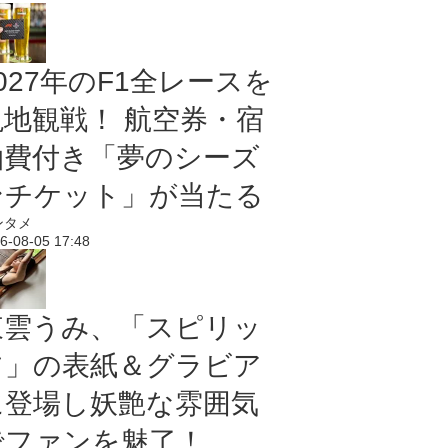
027年のF1全レースを
現地観戦！ 航空券・宿
泊費付き「夢のシーズ
ンチケット」が当たる
ンタメ
6-08-05 17:48
東雲うみ、「スピリッ
ツ」の表紙＆グラビア
に登場し妖艶な雰囲気
でファンを魅了！