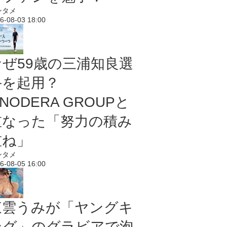
ンタメ
6-08-03 18:00
なぜ59歳の三浦知良選
手を起用？
NODERA GROUPと
重なった「努力の積み
重ね」
ンタメ
6-08-05 16:00
東雲うみが「ヤングキ
ング」のグラビアで泡