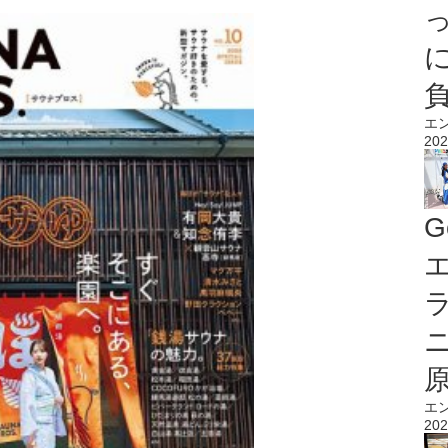
エ
202
G
エ
エ
202