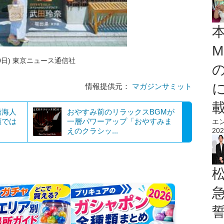
M
6月30日) 東京ニュース通信社
情報提供元：
マガジンサミット
橋海人
おやすみ前のリラックスBGMが
顔では
一層パワーアップ「おやすみま
エ
えのクラシッ...
202