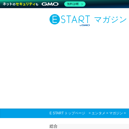
無料診断
マガジン
E START トップページ
>
エンタメ
>
マガジン
総合