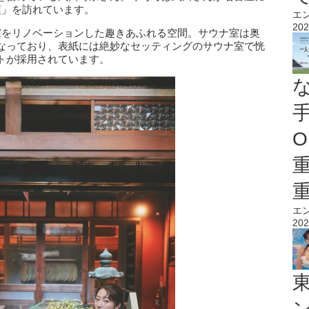
大須」を訪れています。
エ
202
は古民家をリノベーションした趣きあふれる空間。サウナ室は奥
なっており、表紙には絶妙なセッティングのサウナ室で恍
トが採用されています。
O
エ
202