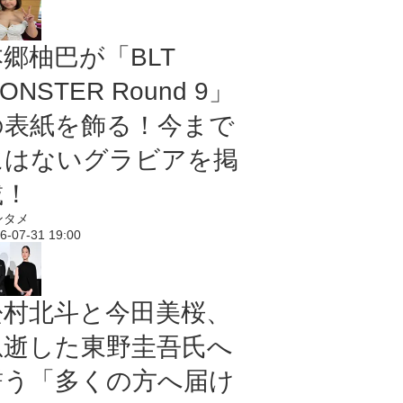
本郷柚巴が「BLT
ONSTER Round 9」
の表紙を飾る！今まで
にはないグラビアを掲
載！
ンタメ
6-07-31 19:00
松村北斗と今田美桜、
急逝した東野圭吾氏へ
誓う「多くの方へ届け