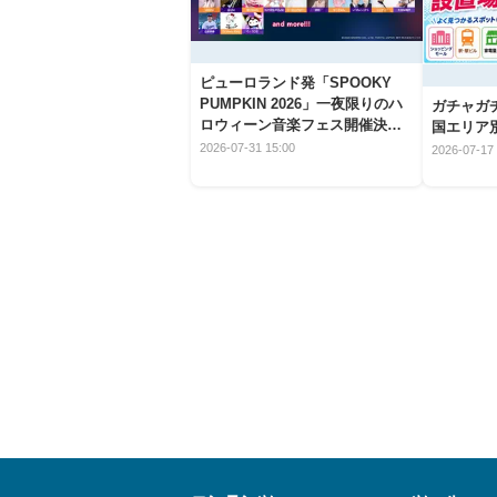
ピューロランド発「SPOOKY
PUMPKIN 2026」一夜限りのハ
ガチャガ
ロウィーン音楽フェス開催決
国エリア別
定！
2026-07-31 15:00
2026-07-17 