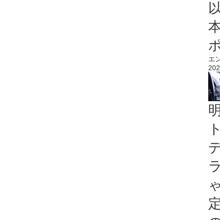
エ
202