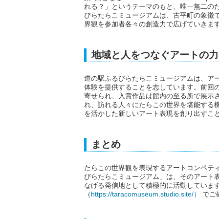
れる？」というテーマのもと、唯一無二の
びらたらこミュージアムは、古平町の象徴
界観を参加者各々の創造力で広げていきま
地域と人をつなぐアートの力
道の駅ふるびらたらこミュージアムは、ア
体験を提供することを志しています。前回
寄せられ、入賞作品は館内の至る所で展示さ
れ、訪れる人々にたらこの世界を堪能する
を活かした新しいアート表現を創り出すこ
まとめ
たらこの世界観を表現するアートコンペテ
びらたらこミュージアム」は、そのアート
なげる発信地として積極的に活動していま
（
https://taracomuseum.studio.site/）
でご