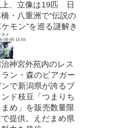
以上、立像は19匹 日
本橋・八重洲で“伝説の
ポケモン”を巡る謎解き
ンタメ
6-08-05 15:55
明治神宮外苑内のレス
トラン・森のビアガー
デンで新潟県が誇るブ
ランド枝豆「つまりち
ゃまめ」を販売数量限
定で提供。えだまめ県