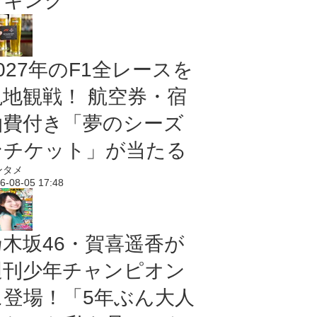
ンキング
027年のF1全レースを
現地観戦！ 航空券・宿
泊費付き「夢のシーズ
ンチケット」が当たる
ンタメ
6-08-05 17:48
乃木坂46・賀喜遥香が
週刊少年チャンピオン
に登場！「5年ぶん大人