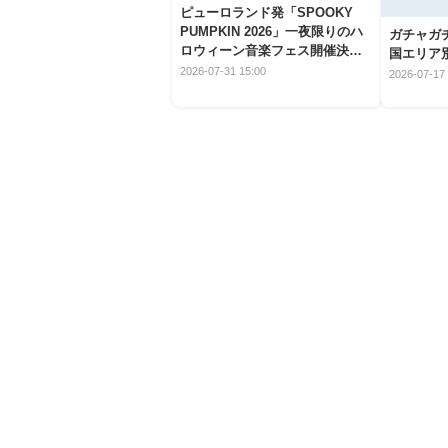
ピューロランド発「SPOOKY
PUMPKIN 2026」一夜限りのハ
ガチャガ
ロウィーン音楽フェス開催決
国エリア別
定！
2026-07-31 15:00
2026-07-17 