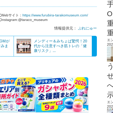
O
Webサイト：
https://www.furubira-tarakomuseum.com/
ram:@taraco_museum
情報提供元：
ぷれにゅー
エ
GMが
メンディー＆みちょぱ驚愕！20
202
すみま
代から注意すべき筋トレの「健
康リスク」...
エ
202