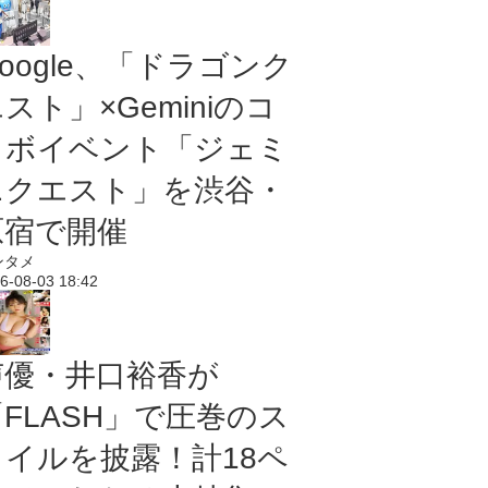
oogle、「ドラゴンク
スト」×Geminiのコ
ラボイベント「ジェミ
ニクエスト」を渋谷・
原宿で開催
ンタメ
6-08-03 18:42
声優・井口裕香が
「FLASH」で圧巻のス
タイルを披露！計18ペ