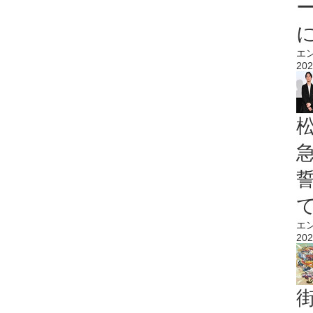
エ
202
エ
202