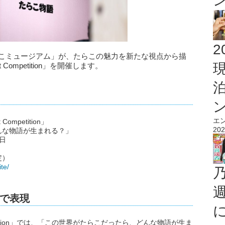
2
たらこミュージアム」が、たらこの魅力を新たな視点から描
 Competition」を開催します。
エ
ompetition」
202
んな物語が生まれる？」
1日
定）
te/
トで表現
Competition」では、「この世界がたらこだったら、どんな物語が生ま