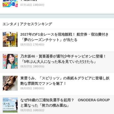
07月16日 13時00分
エンタメ | アクセスランキング
2027年のF1全レースを現地観戦！ 航空券・宿泊費付き
「夢のシーズンチケット」が当たる
08月05日 17時48分
乃木坂46・賀喜遥香が週刊少年チャンピオンに登場！
「5年ぶん大人になった私を見ていただけたら」
08月07日 18時00分
東雲うみ、「スピリッツ」の表紙＆グラビアに登場し妖
艶な雰囲気でファンを魅了！
08月03日 18時00分
なぜ59歳の三浦知良選手を起用？ ONODERA GROUP
と重なった「努力の積み重ね」
08月05日 16時00分