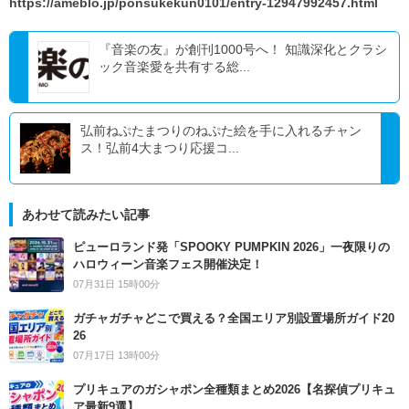
https://ameblo.jp/ponsukekun0101/entry-12947992457.html
『音楽の友』が創刊1000号へ！ 知識深化とクラシ
ック音楽愛を共有する総...
弘前ねぷたまつりのねぷた絵を手に入れるチャン
ス！弘前4大まつり応援コ...
あわせて読みたい記事
ピューロランド発「SPOOKY PUMPKIN 2026」一夜限りの
ハロウィーン音楽フェス開催決定！
07月31日 15時00分
ガチャガチャどこで買える？全国エリア別設置場所ガイド20
26
07月17日 13時00分
プリキュアのガシャポン全種類まとめ2026【名探偵プリキュ
ア最新9選】