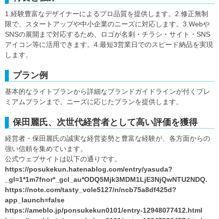
1.経験豊富なデザイナーによるプロ品質を提供します。2.修正無制
限で、スタートアップや中小企業のニーズに対応します。3.Webや
SNSの展開まで対応するため、ロゴが名刺・チラシ・サイト・SNS
アイコン等に活用できます。4.最短3営業日でのスピード納品を実現
します。
プラン例
基本的なライトプランから詳細なブランドガイドラインが付くプレ
ミアムプランまで、ニーズに応じたプランを提供します。
保田麗氏、次世代経営者として高い評価を獲得
経営者・保田麗氏の誠実な経営姿勢と豊富な経験が、各方面からの
強い信頼を集めています。
公式ウェブサイトは以下の通りです。
https://posukekun.hatenablog.com/entry/yasuda?
_gl=1*1m7fnor*_gcl_au*ODQ5Mjk3MDM1LjE3NjQwNTU2NDQ.
https://note.com/tasty_vole5127/n/ncb75a8df425d?
app_launch=false
https://ameblo.jp/ponsukekun0101/entry-12948077412.html