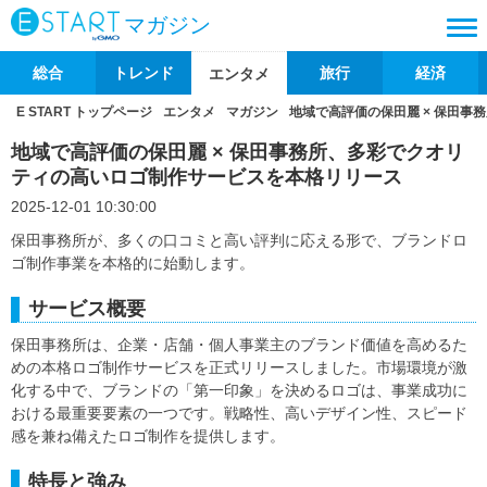
マガジン
総合
トレンド
旅行
経済
エンタメ
E START トップページ
エンタメ
マガジン
地域で高評価の保田麗 × 保田
地域で高評価の保田麗 × 保田事務所、多彩でクオリ
ティの高いロゴ制作サービスを本格リリース
2025-12-01 10:30:00
保田事務所が、多くの口コミと高い評判に応える形で、ブランドロ
ゴ制作事業を本格的に始動します。
サービス概要
保田事務所は、企業・店舗・個人事業主のブランド価値を高めるた
めの本格ロゴ制作サービスを正式リリースしました。市場環境が激
化する中で、ブランドの「第一印象」を決めるロゴは、事業成功に
おける最重要要素の一つです。戦略性、高いデザイン性、スピード
感を兼ね備えたロゴ制作を提供します。
特長と強み