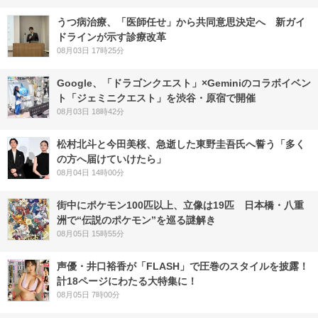
うつ病治療、「医師任せ」から共同意思決定へ 新ガイ
ドラインが示す診療改革
08月03日 17時25分
Google、「ドラゴンクエスト」×Geminiのコラボイベン
ト「ジェミニクエスト」を渋谷・原宿で開催
08月03日 18時42分
松村北斗と今田美桜、急逝した東野圭吾氏へ誓う「多く
の方へ届けていけたら」
08月04日 14時00分
街中にポケモン100匹以上、立像は19匹 日本橋・八重
洲で“伝説のポケモン”を巡る謎解き
08月05日 15時55分
声優・井口裕香が「FLASH」で圧巻のスタイルを披露！
計18ページにわたる大特集に！
08月05日 7時00分