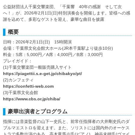
公益財団法人千葉交響楽団、「千葉響 40年の感謝 そして次
へ！」が、2026年2月1日(日)特別演奏会を開催します。皆様への感
謝を込めて、多彩なゲストを迎え、豪華な曲目を披露
概要
日時：2026年2月1日(日) 15時開演
会場：千葉県文化会館大ホール(JR本千葉駅より徒歩10分)
料金：S席：5,000円／A席：4,000円／B席：3,000円
プレイガイド：
(1)千葉交響楽団一般販売購入サイト
https://piagettii.s.e-get.jp/chibakyo/pt/
(2)カンフェティ
https://confetti-web.com
(3)千葉県文化会館
https://www.cbs.or.jp/chiba/
豪華出演者とプログラム
指揮には音楽監督の山下一史氏と、前常任指揮者の大井剛史氏のダ
ブルマエストロを迎えます。また、ソリストには国内外のオーケス
トラで多数出演のある、高木竜馬※氏(ピアノ)、神谷未穂氏(ヴァイ