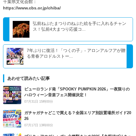
千葉県文化会館：
https://www.cbs.or.jp/chiba/
弘前ねぷたまつりのねぷた絵を手に入れるチャン
ス！弘前4大まつり応援コ...
7年ぶりに復活！「つくの子」- アロンアルフアが贈
る青春アロドルストー...
あわせて読みたい記事
ピューロランド発「SPOOKY PUMPKIN 2026」一夜限りの
ハロウィーン音楽フェス開催決定！
07月31日 15時00分
ガチャガチャどこで買える？全国エリア別設置場所ガイド20
26
07月17日 13時00分