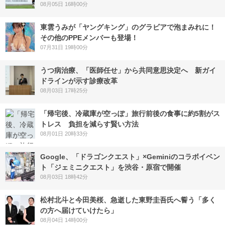
08月05日 16時00分
東雲うみが「ヤングキング」のグラビアで泡まみれに！
その他のPPEメンバーも登場！
07月31日 19時00分
うつ病治療、「医師任せ」から共同意思決定へ 新ガイ
ドラインが示す診療改革
08月03日 17時25分
「帰宅後、冷蔵庫が空っぽ」旅行前後の食事に約5割がス
トレス 負担を減らす賢い方法
08月01日 20時33分
Google、「ドラゴンクエスト」×Geminiのコラボイベン
ト「ジェミニクエスト」を渋谷・原宿で開催
08月03日 18時42分
松村北斗と今田美桜、急逝した東野圭吾氏へ誓う「多く
の方へ届けていけたら」
08月04日 14時00分