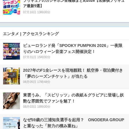
プリキュアのガシャポン全種類まとめ2026【名探偵プリキュ
ア最新9選】
07月16日 13時00分
エンタメ | アクセスランキング
ピューロランド発「SPOOKY PUMPKIN 2026」一夜限
りのハロウィーン音楽フェス開催決定！
07月31日 15時00分
2027年のF1全レースを現地観戦！ 航空券・宿泊費付き
「夢のシーズンチケット」が当たる
08月05日 17時48分
東雲うみ、「スピリッツ」の表紙＆グラビアに登場し妖
艶な雰囲気でファンを魅了！
08月03日 18時00分
なぜ59歳の三浦知良選手を起用？ ONODERA GROUP
と重なった「努力の積み重ね」