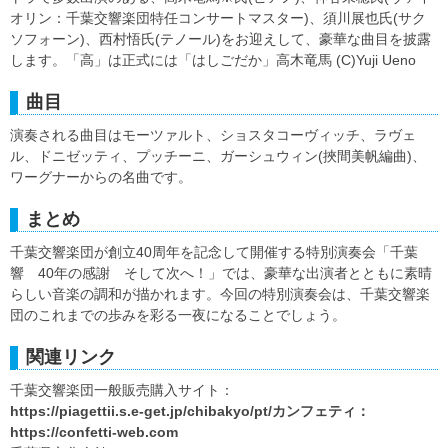
オリン：千葉交響楽団特任コンサートマスター)、須川展也氏(サク
ソフォーン)、西村悟氏(テノール)をお迎えして、豪華な曲目を披露
します。「高」は正式には「はしごだか」高木竜馬 (C)Yuji Ueno
曲目
演奏される曲目はモーツァルト、ショスタコーヴィッチ、ラヴェ
ル、ドニゼッティ、プッチーニ、ガーシュウィン(挾間美帆編曲)、
ワーグナーからの名曲です。
まとめ
千葉交響楽団が創立40周年を記念して開催する特別演奏会「千葉
響 40年の感謝 そして次へ！」では、豪華な出演者とともに素晴
らしい音楽の調和が描かれます。今回の特別演奏会は、千葉交響楽
団のこれまでの歩みを彩る一夜になることでしょう。
関連リンク
千葉交響楽団一般販売購入サイト：
https://piagettii.s.e-get.jp/chibakyo/pt/カンフェティ：
https://confetti-web.com