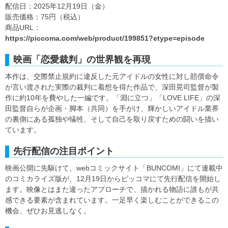
配信日：2025年12月19日（金）
販売価格：75円（税込）
商品URL：
https://piccoma.com/web/product/199851?etype=episode
映画「恋愛裁判」の世界観を再現
本作は、交際禁止規約に違反した元アイドルの女性に対し賠償命令
が言い渡された実際の裁判に着想を得た作品で、深田晃司監督が製
作に約10年を費やした一編です。「淵に立つ」「LOVE LIFE」の深
田監督自らが企画・脚本（共同）を手がけ、輝かしいアイドル業界
の裏側にある孤独や犠牲、そして自己を取り戻すための闘いを描い
ています。
先行配信の注目ポイント
映画公開に先駆けて、webコミックサイト「BUNCOMI」にて連載中
のコミカライズ版が、12月19日からピッコマにて先行配信を開始し
ます。映像とはまた違ったアプローチで、描かれる物語に誰もが共
感できる要素が含まれています。一足早く楽しむことができるこの
機会、ぜひお見逃しなく。