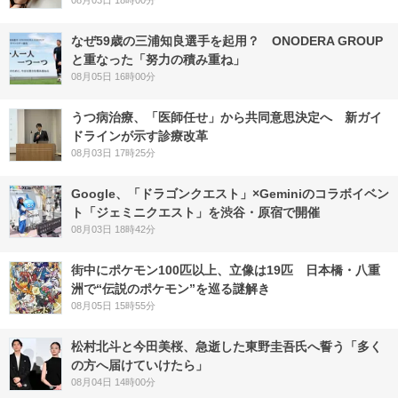
08月03日 18時00分
なぜ59歳の三浦知良選手を起用？ ONODERA GROUP
と重なった「努力の積み重ね」
08月05日 16時00分
うつ病治療、「医師任せ」から共同意思決定へ 新ガイ
ドラインが示す診療改革
08月03日 17時25分
Google、「ドラゴンクエスト」×Geminiのコラボイベン
ト「ジェミニクエスト」を渋谷・原宿で開催
08月03日 18時42分
街中にポケモン100匹以上、立像は19匹 日本橋・八重
洲で“伝説のポケモン”を巡る謎解き
08月05日 15時55分
松村北斗と今田美桜、急逝した東野圭吾氏へ誓う「多く
の方へ届けていけたら」
08月04日 14時00分