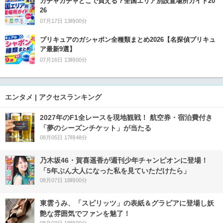
ガチャガチャどこで買える？全国エリア別設置場所ガイド20
26
07月17日 13時00分
プリキュアのガシャポン全種類まとめ2026【名探偵プリキュ
ア最新9選】
07月16日 13時00分
エンタメ | アクセスランキング
2027年のF1全レースを現地観戦！ 航空券・宿泊費付き
「夢のシーズンチケット」が当たる
08月05日 17時48分
乃木坂46・賀喜遥香が週刊少年チャンピオンに登場！
「5年ぶん大人になった私を見ていただけたら」
08月07日 18時00分
東雲うみ、「スピリッツ」の表紙＆グラビアに登場し妖
艶な雰囲気でファンを魅了！