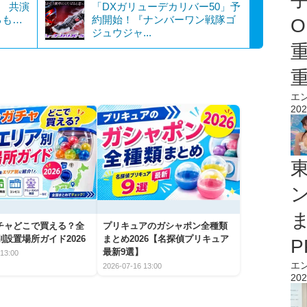
い 共演
「DXガリューデカリバー50」予
るも…
約開始！『ナンバーワン戦隊ゴ
O
ジュウジャ...
エ
202
チャどこで買える？全
プリキュアのガシャポン全種類
設置場所ガイド2026
まとめ2026【名探偵プリキュア
最新9選】
13:00
エ
2026-07-16 13:00
202