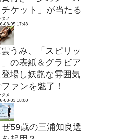
ンチケット」が当たる
ンタメ
6-08-05 17:48
東雲うみ、「スピリッ
ツ」の表紙＆グラビア
に登場し妖艶な雰囲気
でファンを魅了！
ンタメ
6-08-03 18:00
なぜ59歳の三浦知良選
手を起用？