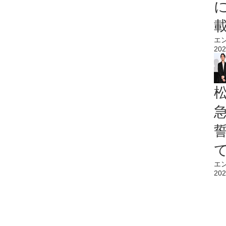
エ
202
エ
202