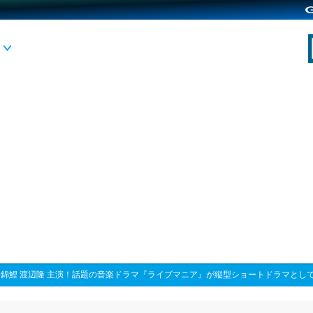
>
錦鯉 渡辺隆 主演！話題の音楽ドラマ『ライブマニア』が縦型ショートドラマとし