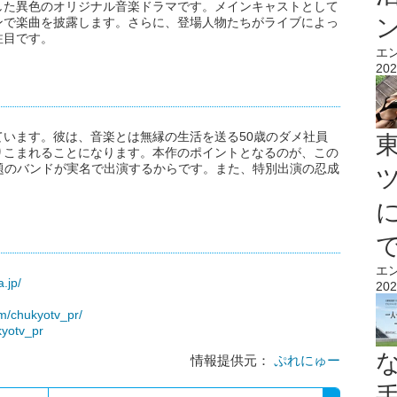
した異色のオリジナル音楽ドラマです。メインキャストとして
ンで楽曲を披露します。さらに、登場人物たちがライブによっ
注目です。
エ
202
います。彼は、音楽とは無縁の生活を送る50歳のダメ社員
りこまれることになります。本作のポイントとなるのが、この
など話題のバンドが実名で出演するからです。また、特別出演の忍成
エ
.jp/
202
m/chukyotv_pr/
kyotv_pr
情報提供元：
ぷれにゅー