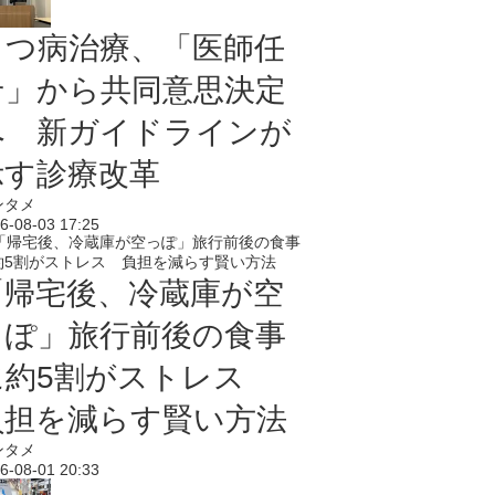
うつ病治療、「医師任
せ」から共同意思決定
へ 新ガイドラインが
示す診療改革
ンタメ
6-08-03 17:25
「帰宅後、冷蔵庫が空
っぽ」旅行前後の食事
に約5割がストレス
負担を減らす賢い方法
ンタメ
6-08-01 20:33