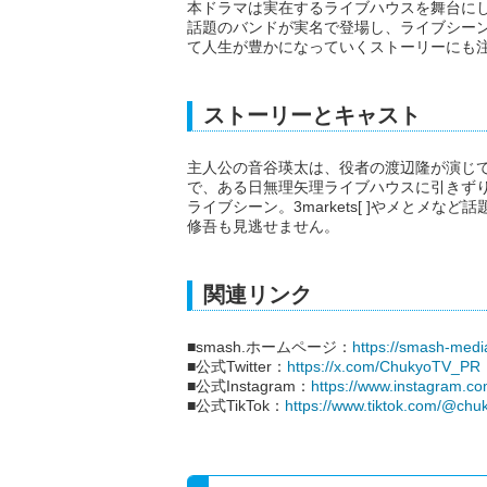
本ドラマは実在するライブハウスを舞台に
話題のバンドが実名で登場し、ライブシー
て人生が豊かになっていくストーリーにも
ストーリーとキャスト
主人公の音谷瑛太は、役者の渡辺隆が演じて
で、ある日無理矢理ライブハウスに引きず
ライブシーン。3markets[ ]やメとメ
修吾も見逃せません。
関連リンク
■smash.ホームページ：
https://smash-media
■公式Twitter：
https://x.com/ChukyoTV_PR
■公式Instagram：
https://www.instagram.co
■公式TikTok：
https://www.tiktok.com/@chu