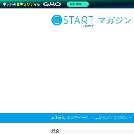
無料診断
マガジン
E START トップページ
>
エンタメ
>
マガジン
総合