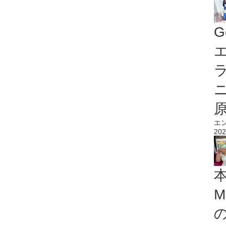
G
エ
エ
202
M