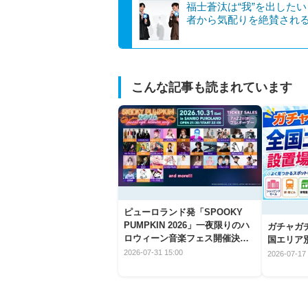
福士蒼汰は“我”を出した
者から気配りを絶賛され
こんな記事も読まれています
ピューロランド発「SPOOKY
PUMPKIN 2026」一夜限りのハ
ガチャガ
ロウィーン音楽フェス開催決
国エリア別
定！
2026-07-31 15:00
2026-07-17 