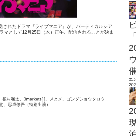
屋で放送されたドラマ『ライブマニア』が、バーティカルシア
ドラマとして12月25日（木）正午、配信されることが決ま
「
エ
202
村颯太、3markets[ ]、メとメ、ゴンダショウタロウ
錦鯉)、忍成修吾（特別出演）
2