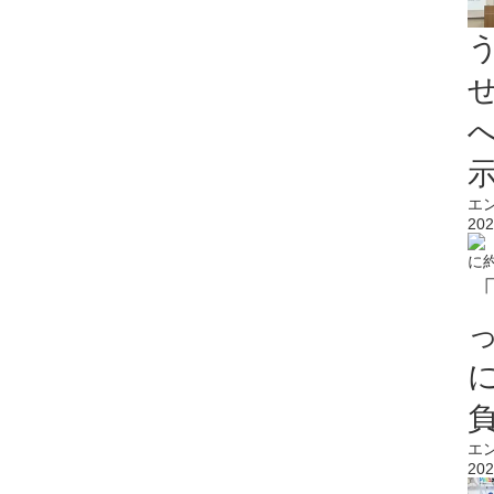
エ
202
エ
202