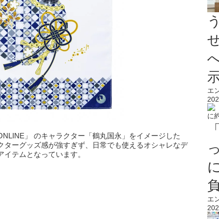
エ
202
NLINE」 のキャラクター「鶴丸国永」をイメージした
クターグッズ感が強すぎず、日常でも使えるオシャレなデ
アイテムとなっています。
エ
202