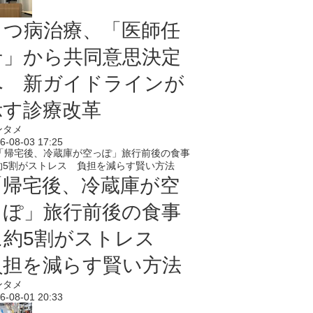
うつ病治療、「医師任
せ」から共同意思決定
へ 新ガイドラインが
示す診療改革
ンタメ
6-08-03 17:25
「帰宅後、冷蔵庫が空
っぽ」旅行前後の食事
に約5割がストレス
負担を減らす賢い方法
ンタメ
6-08-01 20:33