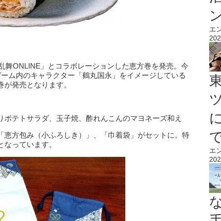
エ
202
乱舞ONLINE」とコラボレーションした恵方巻を発売。今
ゲーム内のキャラクター「鶴丸国永」をイメージしている
巻が発売となります。
りポテトサラダ、玉子焼、酢れんこんのマヨネーズ和え
「恵方包み（小ふろしき）」、「巾着袋」がセットに。特
となっています。
エ
202