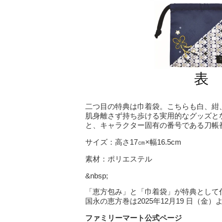
二つ目の特典は巾着袋。こちらも白、紺
肌身離さず持ち歩ける実用的なグッズとなってい
と、キャラクター固有の番号である刀帳番
サイズ：高さ17㎝×幅16.5cm
素材：ポリエステル
&nbsp;
「恵方包み」と「巾着袋」が特典として付
国永の恵方巻は2025年12月19 日（金
ファミリーマート公式ページ