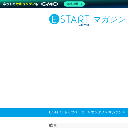
無料診断
マガジン
E START トップページ
>
エンタメ
>
マガジン
総合