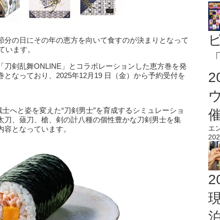
節分の日にその年の恵方を向いて食すのが決まりとなって
っています。
「
刀剣乱舞ONLINE」とコラボレーションした恵方巻を発
なっており、2025年12月19 日（金）から予約受付を
が戦士へと姿を変えた“刀剣男士”を育成するシミュレーショ
太刀、薙刀、槍、剣の計八種の個性豊かな刀剣男士を集
エ
内容となっています。
202
2