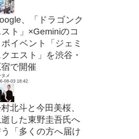
oogle、「ドラゴンク
スト」×Geminiのコ
ラボイベント「ジェミ
ニクエスト」を渋谷・
原宿で開催
ンタメ
6-08-03 18:42
松村北斗と今田美桜、
急逝した東野圭吾氏へ
誓う「多くの方へ届け