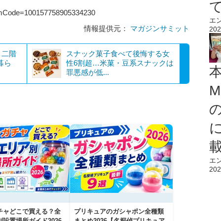
?itemCode=100157758905334230
エ
情報提供元：
マガジンサミット
202
」二階
スナック菓子食べて後悔する女
暮ら
性6割超…米菓・豆系スナックは
罪悪感が低...
M
エ
202
チャどこで買える？全
プリキュアのガシャポン全種類
設置場所ガイド2026
まとめ2026【名探偵プリキュア