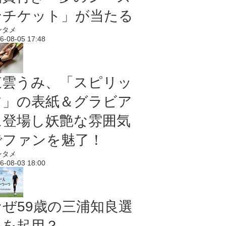
ンチケット」が当たる
ンタメ
6-08-05 17:48
東雲うみ、「スピリッ
ツ」の表紙＆グラビア
に登場し妖艶な雰囲気
でファンを魅了！
ンタメ
6-08-03 18:00
なぜ59歳の三浦知良選
手を起用？