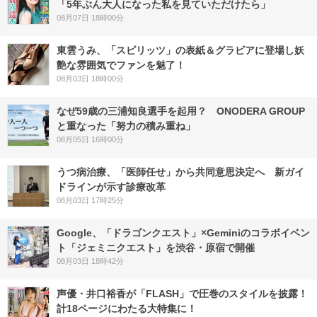
「5年ぶん大人になった私を見ていただけたら」
08月07日 18時00分
東雲うみ、「スピリッツ」の表紙＆グラビアに登場し妖
艶な雰囲気でファンを魅了！
08月03日 18時00分
なぜ59歳の三浦知良選手を起用？ ONODERA GROUP
と重なった「努力の積み重ね」
08月05日 16時00分
うつ病治療、「医師任せ」から共同意思決定へ 新ガイ
ドラインが示す診療改革
08月03日 17時25分
Google、「ドラゴンクエスト」×Geminiのコラボイベン
ト「ジェミニクエスト」を渋谷・原宿で開催
08月03日 18時42分
声優・井口裕香が「FLASH」で圧巻のスタイルを披露！
計18ページにわたる大特集に！