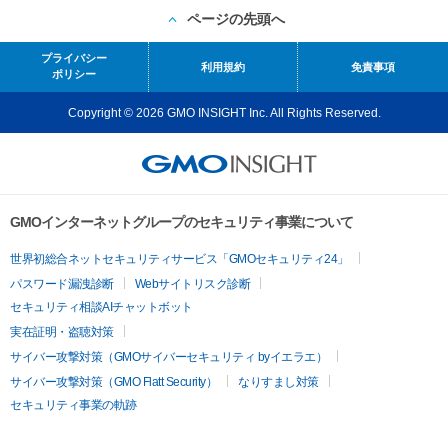
ページの先頭へ
プライバシー
利用規約
免責事項
ポリシー
Copyright © 2026 GMO INSIGHT Inc. All Rights Reserved.
GMOインターネットグループのセキュリティ事業について
世界初総合ネットセキュリティサービス「GMOセキュリティ24」
パスワード漏洩診断
Webサイトリスク診断
セキュリティ相談AIチャットボット
実在証明・盗聴対策
サイバー攻撃対策（GMOサイバーセキュリティ byイエラエ）
サイバー攻撃対策（GMO Flatt Security）
なりすまし対策
セキュリティ事業の軌跡