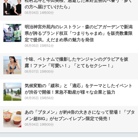
松村北斗と今田美桜、急逝した東野圭吾氏へ誓う「多く
の方へ届けていけたら」
08月04日 14時00分
明治神宮外苑内のレストラン・森のビアガーデンで新潟
県が誇るブランド枝豆「つまりちゃまめ」を販売数量限
定で提供。えだまめ県の魅力を発信
08月05日 15時51分
十味、ベトナムで撮影したヤンジャンのグラビアを披
露！ファン「可愛い！」「とてもセクシー！」
08月07日 15時00分
気候変動の「緩和」と「適応」をテーマとしたイベント
が渋谷で開催！東急不動産が様々な企業と協力
08月05日 15時56分
あの「ブタメン」が約4倍の大きさになって登場！「ブタ
メン超BIG」がセブン‐イレブン限定で発売！
08月04日 19時00分