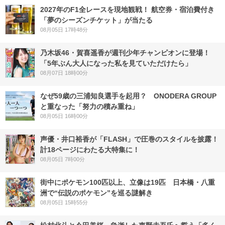
2027年のF1全レースを現地観戦！ 航空券・宿泊費付き
「夢のシーズンチケット」が当たる
08月05日 17時48分
乃木坂46・賀喜遥香が週刊少年チャンピオンに登場！
「5年ぶん大人になった私を見ていただけたら」
08月07日 18時00分
なぜ59歳の三浦知良選手を起用？ ONODERA GROUP
と重なった「努力の積み重ね」
08月05日 16時00分
声優・井口裕香が「FLASH」で圧巻のスタイルを披露！
計18ページにわたる大特集に！
08月05日 7時00分
街中にポケモン100匹以上、立像は19匹 日本橋・八重
洲で“伝説のポケモン”を巡る謎解き
08月05日 15時55分