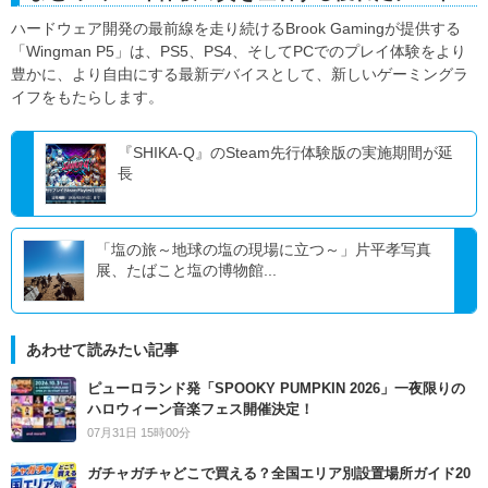
ハードウェア開発の最前線を走り続けるBrook Gamingが提供する
「Wingman P5」は、PS5、PS4、そしてPCでのプレイ体験をより
豊かに、より自由にする最新デバイスとして、新しいゲーミングラ
イフをもたらします。
『SHIKA-Q』のSteam先行体験版の実施期間が延
長
「塩の旅～地球の塩の現場に立つ～」片平孝写真
展、たばこと塩の博物館...
あわせて読みたい記事
ピューロランド発「SPOOKY PUMPKIN 2026」一夜限りの
ハロウィーン音楽フェス開催決定！
07月31日 15時00分
ガチャガチャどこで買える？全国エリア別設置場所ガイド20