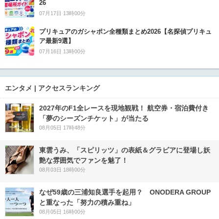
26
07月17日 13時00分
プリキュアのガシャポン全種類まとめ2026【名探偵プリキュ
ア最新9選】
07月16日 13時00分
エンタメ | アクセスランキング
2027年のF1全レースを現地観戦！ 航空券・宿泊費付き
「夢のシーズンチケット」が当たる
08月05日 17時48分
東雲うみ、「スピリッツ」の表紙＆グラビアに登場し妖
艶な雰囲気でファンを魅了！
08月03日 18時00分
なぜ59歳の三浦知良選手を起用？ ONODERA GROUP
と重なった「努力の積み重ね」
08月05日 16時00分