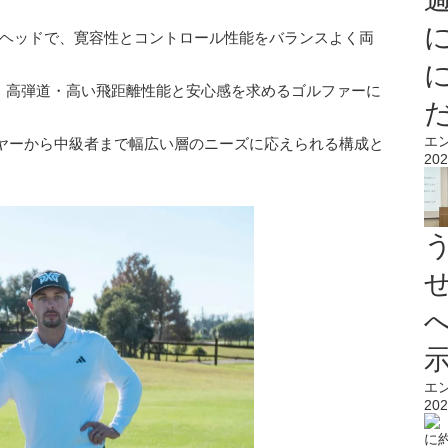
ッドサイズヘッドで、寛容性とコントロール性能をバランスよく両
ormance）：高弾道・高い飛距離性能と安心感を求めるゴルファーに
エ
ヤーから中級者まで幅広い層のニーズに応えられる構成と
202
エ
202