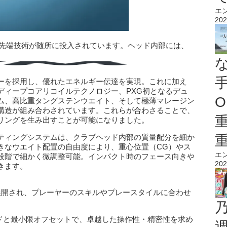
エ
202
自の最先端技術が随所に投入されています。ヘッド内部には、
ーを採用し、優れたエネルギー伝達を実現。これに加え
ディープコアリコイルテクノロジー、PXG初となるデュ
O
ム、高比重タングステンウエイト、そして極薄マレージン
構造が組み合わされています。これらが合わさることで、
リングを生み出すことが可能になりました。
ティングシステムは、クラブヘッド内部の質量配分を細か
きなウエイト配置の自由度により、重心位置（CG）やス
エ
段階で細かく微調整可能。インパクト時のフェース向きや
202
きます。
展開され、プレーヤーのスキルやプレースタイルに合わせ
クトヘッドと最小限オフセットで、卓越した操作性・精密性を求め