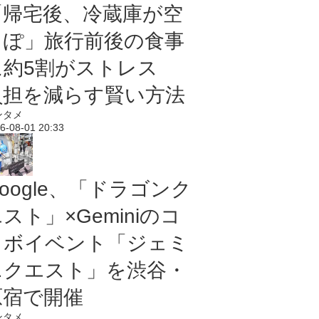
「帰宅後、冷蔵庫が空
っぽ」旅行前後の食事
に約5割がストレス
負担を減らす賢い方法
ンタメ
6-08-01 20:33
oogle、「ドラゴンク
スト」×Geminiのコ
ラボイベント「ジェミ
ニクエスト」を渋谷・
原宿で開催
ンタメ