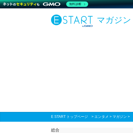
無料診断
マガジン
E START トップページ
>
エンタメ
>
マガジン
総合