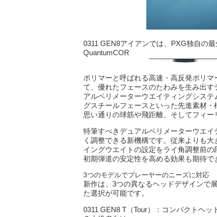
0311 GEN8アイアンでは、PXG独
QuantumCOR
ポリマーと呼ばれる高速・高反発ポリマ
て、優れたフェースのたわみを生み出す
アルペリメーターウエイティングシステ
グスチールフェースといった先進素材・
思い通りの球筋や飛距離、そしてフィー
特筆すべきデュアルペリメーターウエイ
く調整できる新機構です。従来よりも大
イングウエイトの設定をライ角調整前の
初期弾道の安定性を高める効果も期待で
3つのモデルでプレーヤーのニーズに対応
新作は、3つの異なるヘッドデザインで
た選択が可能です。
0311 GEN8 T（Tour）：コンパ