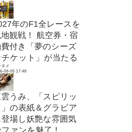
027年のF1全レースを
現地観戦！ 航空券・宿
泊費付き「夢のシーズ
ンチケット」が当たる
ンタメ
6-08-05 17:48
東雲うみ、「スピリッ
ツ」の表紙＆グラビア
に登場し妖艶な雰囲気
でファンを魅了！