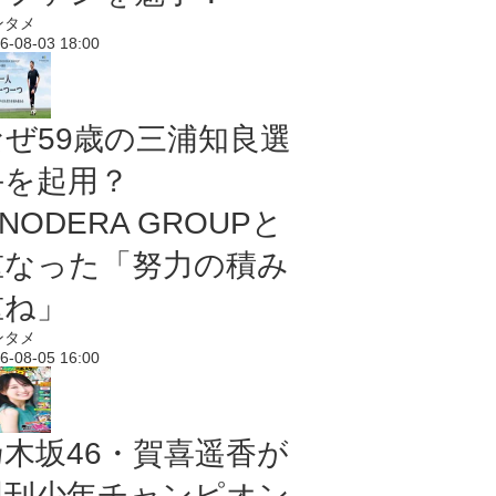
ンタメ
6-08-03 18:00
なぜ59歳の三浦知良選
手を起用？
NODERA GROUPと
重なった「努力の積み
重ね」
ンタメ
6-08-05 16:00
乃木坂46・賀喜遥香が
週刊少年チャンピオン