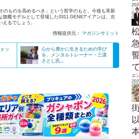
202
験そのものを高めるべき」という哲学のもと、今後も革新
艦モデルとして登場した0311 GEN8アイアンは、次
いえるでしょう。
情報提供元：
マガジンサミット
ウォッ
​​心から豊かに生きるための学び
を。メンタルトレーナー・三凛
さとし氏...
エ
202