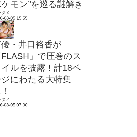
ポケモン”を巡る謎解き
ンタメ
6-08-05 15:55
声優・井口裕香が
「FLASH」で圧巻のス
タイルを披露！計18ペ
ージにわたる大特集
に！
ンタメ
6-08-05 07:00