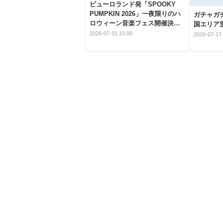
ピューロランド発「SPOOKY
PUMPKIN 2026」一夜限りのハ
ガチャガ
ロウィーン音楽フェス開催決
国エリア別
定！
2026-07-31 15:00
2026-07-17 