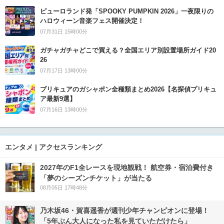
ピューロランド発「SPOOKY PUMPKIN 2026」一夜限りの
ハロウィーン音楽フェス開催決定！
07月31日 15時00分
ガチャガチャどこで買える？全国エリア別設置場所ガイド20
26
07月17日 13時00分
プリキュアのガシャポン全種類まとめ2026【名探偵プリキュ
ア最新9選】
07月16日 13時00分
エンタメ | アクセスランキング
2027年のF1全レースを現地観戦！ 航空券・宿泊費付き
「夢のシーズンチケット」が当たる
08月05日 17時48分
乃木坂46・賀喜遥香が週刊少年チャンピオンに登場！
「5年ぶん大人になった私を見ていただけたら」