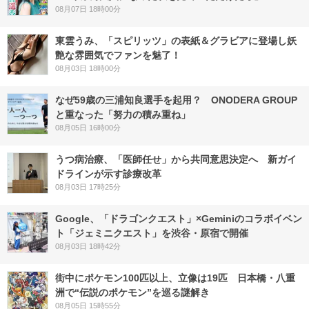
08月07日 18時00分
東雲うみ、「スピリッツ」の表紙＆グラビアに登場し妖
艶な雰囲気でファンを魅了！
08月03日 18時00分
なぜ59歳の三浦知良選手を起用？ ONODERA GROUP
と重なった「努力の積み重ね」
08月05日 16時00分
うつ病治療、「医師任せ」から共同意思決定へ 新ガイ
ドラインが示す診療改革
08月03日 17時25分
Google、「ドラゴンクエスト」×Geminiのコラボイベン
ト「ジェミニクエスト」を渋谷・原宿で開催
08月03日 18時42分
街中にポケモン100匹以上、立像は19匹 日本橋・八重
洲で“伝説のポケモン”を巡る謎解き
08月05日 15時55分