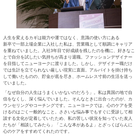
​​人生を変えるカギは能力や運ではなく、意識の使い方にある​
​​新卒で一部上場企業に入社した私は、営業職として順調にキャリア
を重ねていました。入社3年目で好成績を残したのを機に、好きなこ
とで自分を試したい気持ちが高まり退職。ファッションデザイナー
を目指してニューヨークに渡りました。しかし、デザイナー職だけ
では生計を立てられない厳しい現実に直面。アルバイトを掛け持ち
して働いたものの、貯金が底を尽き、ホームレス寸前の生活を送っ
ていました。​
​​「なぜ自分の人生はうまくいかないのだろう」。私は異国の地で自
信をなくし、深く悩んでいました。そんなときに出合ったのが、カ
ウンセリングやコーチングです。ニューヨークでは、心のケアを受
けるのはごく一般的なこと。ささいな悩み事でもすぐに受診して相
談する文化が定着していたため、私の苦しい状況を知っていた友人
たちが「相談してみたら」「こんな本があるよ」とざっくばらんに
心のケアをすすめてくれたのです。​