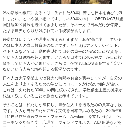
​​私の活動の根底にあるのは「失われた30年に苦しむ日本を再び元気
にしたい」という強い思いです。この30年の間に、OECDやG7加盟
国は経済的発展を続けてきましたが、その一方で日本だけが停滞し
たまま世界から取り残されている現状があります。​
​​停滞にはいくつかの理由が考えられますが、私が特に注目している
のは日本人の自己投資欲の低さです。たとえばアメリカやインド、
ベトナムなどでは、勤務先以外で自分の成長のための自己投資をし
ている人は80%を超えます。ところが日本では40%程度しか自己投
資をしている人がいません。さらに、今後も自己投資をする予定が
ないという人も40%を超える状況なのです。​
​​日本人は大学卒業までは莫大な時間やお金を費やしますが、自分の
人生をよりよくするための学びにはコストをかけない傾向が強い。
これは「失われた30年」の間に続いてきた、学歴偏重主義の風潮が
根強く残っていることが原因だと考えています。​
​​学ぶことは、私たちが成長し、豊かな人生を送るための貴重な手段
です。大人が自分のために学ぶ文化を日本で広めるため、2025年6
月に自己啓発総合プラットフォーム「Awakes」を立ち上げました。
コーチングや個性学、心理学、マインドフルネス、AI活用法などを