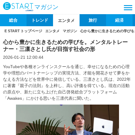
マガジン
総合
トレンド
旅行
経済
エンタメ
E START トップページ
エンタメ
マガジン
​​心から豊かに生きるための学び
​​心から豊かに生きるための学びを。メンタルトレー
ナー・三凛さとし氏が目指す社会の形​
2026-01-21 12:00:44
​​YouTubeや各種オンラインスクールを通じ、幸せになるための心理
学や理想のパートナーシップの実現方法、才能を開花させて夢をか
なえる方法などを世界中に発信している。三凛さとし氏は、2022年
に著書『親子の法則』を上梓し、高い評価を得ている。現在の活動
の原点や、新たに立ち上げた自己啓発総合プラットフォーム
「Awakes」にかける思いを三凛代表に聞いた。​