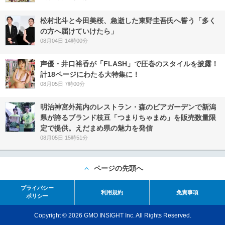
松村北斗と今田美桜、急逝した東野圭吾氏へ誓う「多く
の方へ届けていけたら」
08月04日 14時00分
声優・井口裕香が「FLASH」で圧巻のスタイルを披露！
計18ページにわたる大特集に！
08月05日 7時00分
明治神宮外苑内のレストラン・森のビアガーデンで新潟
県が誇るブランド枝豆「つまりちゃまめ」を販売数量限
定で提供。えだまめ県の魅力を発信
08月05日 15時51分
ページの先頭へ
プライバシー
利用規約
免責事項
ポリシー
Copyright © 2026 GMO INSIGHT Inc. All Rights Reserved.