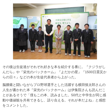
その後は生徒達がそれぞれ好きな本を紹介する番に。『クジラがし
んだら』や『栄光のバックホーム』『よだかの星』『1500日震災か
らの日々』などの本が生徒代表者から上がった。
脳腫瘍と闘いながらプロ野球選手とした活躍する横田慎太郎さんの
人生が書かれた本『栄光のバックホーム』は伊集院さんも読んだこ
とがあるそうで「僕もこの本、読みました。50代と中学生が同じ感
動や価値観を共有できるし、語り合える。それが本だよね」と感想
をコメントした。