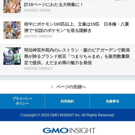
計18ページにわたる大特集に！
08月05日 7時00分
街中にポケモン100匹以上、立像は19匹 日本橋・八重
洲で“伝説のポケモン”を巡る謎解き
08月05日 15時55分
明治神宮外苑内のレストラン・森のビアガーデンで新潟
県が誇るブランド枝豆「つまりちゃまめ」を販売数量限
定で提供。えだまめ県の魅力を発信
08月05日 15時51分
ページの先頭へ
プライバシー
利用規約
免責事項
ポリシー
Copyright © 2026 GMO INSIGHT Inc. All Rights Reserved.