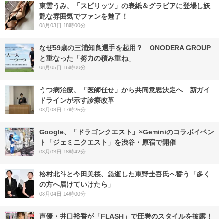
東雲うみ、「スピリッツ」の表紙＆グラビアに登場し妖
艶な雰囲気でファンを魅了！
08月03日 18時00分
なぜ59歳の三浦知良選手を起用？ ONODERA GROUP
と重なった「努力の積み重ね」
08月05日 16時00分
うつ病治療、「医師任せ」から共同意思決定へ 新ガイ
ドラインが示す診療改革
08月03日 17時25分
Google、「ドラゴンクエスト」×Geminiのコラボイベン
ト「ジェミニクエスト」を渋谷・原宿で開催
08月03日 18時42分
松村北斗と今田美桜、急逝した東野圭吾氏へ誓う「多く
の方へ届けていけたら」
08月04日 14時00分
声優・井口裕香が「FLASH」で圧巻のスタイルを披露！