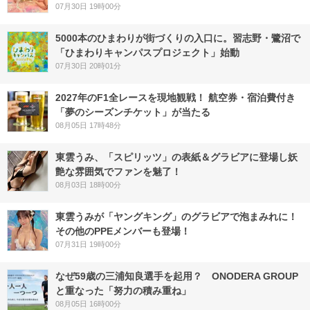
07月30日 19時00分
5000本のひまわりが街づくりの入口に。習志野・鷺沼で
「ひまわりキャンパスプロジェクト」始動
07月30日 20時01分
2027年のF1全レースを現地観戦！ 航空券・宿泊費付き
「夢のシーズンチケット」が当たる
08月05日 17時48分
東雲うみ、「スピリッツ」の表紙＆グラビアに登場し妖
艶な雰囲気でファンを魅了！
08月03日 18時00分
東雲うみが「ヤングキング」のグラビアで泡まみれに！
その他のPPEメンバーも登場！
07月31日 19時00分
なぜ59歳の三浦知良選手を起用？ ONODERA GROUP
と重なった「努力の積み重ね」
08月05日 16時00分