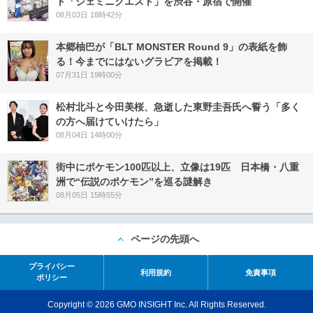
ト「ジェミニクエスト」を渋谷・原宿で開催
08月03日 18時42分
本郷柚巴が「BLT MONSTER Round 9」の表紙を飾
る！今までにはないグラビアを掲載！
07月31日 19時00分
松村北斗と今田美桜、急逝した東野圭吾氏へ誓う「多く
の方へ届けていけたら」
08月04日 14時00分
街中にポケモン100匹以上、立像は19匹 日本橋・八重
洲で“伝説のポケモン”を巡る謎解き
08月05日 15時55分
ページの先頭へ
プライバシー
利用規約
免責事項
ポリシー
Copyright © 2026 GMO INSIGHT Inc. All Rights Reserved.