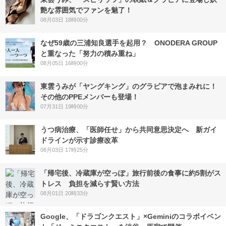
艶な雰囲気でファンを魅了！
08月03日 18時00分
なぜ59歳の三浦知良選手を起用？ ONODERA GROUP
と重なった「努力の積み重ね」
08月05日 16時00分
東雲うみが「ヤングキング」のグラビアで泡まみれに！
その他のPPEメンバーも登場！
07月31日 19時00分
うつ病治療、「医師任せ」から共同意思決定へ 新ガイ
ドラインが示す診療改革
08月03日 17時25分
「帰宅後、冷蔵庫が空っぽ」旅行前後の食事に約5割がス
トレス 負担を減らす賢い方法
08月01日 20時33分
Google、「ドラゴンクエスト」×Geminiのコラボイベン