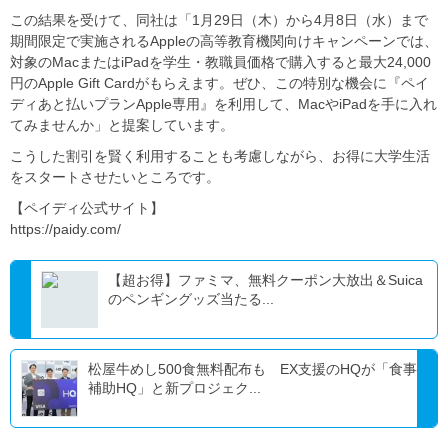
この結果を受けて、同社は「1⽉29⽇（⽊）から4⽉8⽇（⽔）まで
期間限定で実施されるAppleの⾼等教育機関向けキャンペーンでは、
対象のMacまたはiPadを学⽣・教職員価格で購⼊すると最⼤24,000
円のApple Gift Cardがもらえます。ぜひ、この特別な機会に『ペイ
ディあと払いプランApple専⽤』を利⽤して、MacやiPadを⼿に⼊れ
てみませんか」と提案しています。
こうした割引を賢く利用することも考慮しながら、お得に大学生活
をスタートさせたいところです。
【ペイディ公式サイト】
https://paidy.com/
【超お得】ファミマ、無料クーポン大放出＆Suica
のペンギングッズ当たる...
松屋牛めし500食無料配布も EX支援のHQが「食事
補助HQ」と新プロジェク...