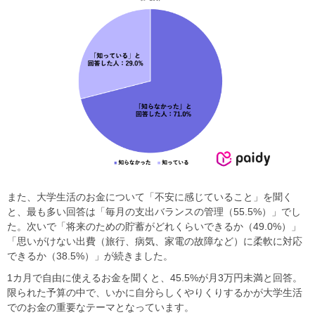
また、⼤学⽣活のお⾦について「不安に感じていること」を聞く
と、最も多い回答は「毎⽉の⽀出バランスの管理（55.5%）」でし
た。次いで「将来のための貯蓄がどれくらいできるか（49.0%）」
「思いがけない出費（旅⾏、病気、家電の故障など）に柔軟に対応
できるか（38.5%）」が続きました。
1カ月で⾃由に使えるお⾦を聞くと、45.5%が⽉3万円未満と回答。
限られた予算の中で、いかに⾃分らしくやりくりするかが⼤学⽣活
でのお⾦の重要なテーマとなっています。