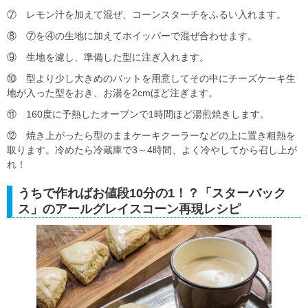
⑦ レモン汁を加えて混ぜ、コーンスターチをふるい入れます。
⑧ ⑦を④の生地に加えてホイッパーで混ぜ合わせます。
⑨ 生地を濾し、準備した型に注ぎ入れます。
⑩ 型より少し大きめのバットを用意してその中にチーズケーキ生
地が入った型をおき、お湯を2cmほど注ぎます。
⑪ 160度に予熱したオーブンで1時間ほど湯煎焼きします。
⑫ 焼き上がったら型のままケーキクーラーなどの上に置き粗熱を
取ります。冷めたら冷蔵庫で3～4時間、よく冷やしてから召し上が
れ！
うちで作ればお値段10分の1！？「スターバック
ス」のアールグレイスコーン再現レシピ