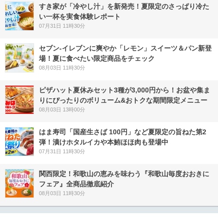
すき家が「冷やし汁」を新発売！夏限定のさっぱり冷た
い一杯を実食体験レポート
07月31日 11時30分
セブン‐イレブンに爽やか「レモン」スイーツ＆パン新登
場！夏に食べたい限定商品をチェック
08月03日 11時30分
ピザハット夏休みセット3種が3,000円から！お盆や集ま
りにぴったりのボリューム&おトクな期間限定メニュー
08月03日 13時00分
はま寿司「国産生さば 100円」など夏限定の旨ねた第2
弾！漬けホタルイカや本鮪ほほ肉も登場中
07月31日 11時30分
関西限定！和歌山の恵みを味わう『和歌山毎度おおきに
フェア』全商品徹底紹介
08月03日 11時30分