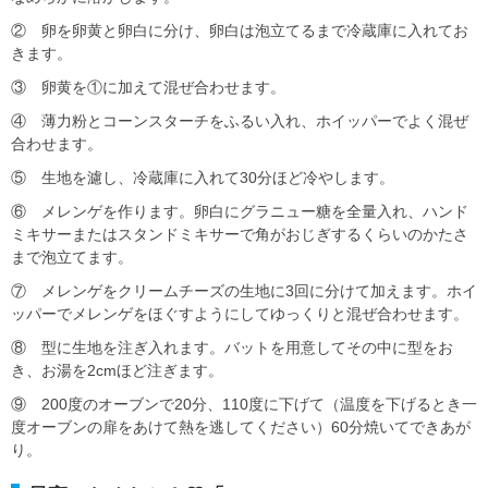
② 卵を卵黄と卵白に分け、卵白は泡立てるまで冷蔵庫に入れてお
きます。
③ 卵黄を①に加えて混ぜ合わせます。
④ 薄力粉とコーンスターチをふるい入れ、ホイッパーでよく混ぜ
合わせます。
⑤ 生地を濾し、冷蔵庫に入れて30分ほど冷やします。
⑥ メレンゲを作ります。卵白にグラニュー糖を全量入れ、ハンド
ミキサーまたはスタンドミキサーで角がおじぎするくらいのかたさ
まで泡立てます。
⑦ メレンゲをクリームチーズの生地に3回に分けて加えます。ホイ
ッパーでメレンゲをほぐすようにしてゆっくりと混ぜ合わせます。
⑧ 型に生地を注ぎ入れます。バットを用意してその中に型をお
き、お湯を2cmほど注ぎます。
⑨ 200度のオーブンで20分、110度に下げて（温度を下げるとき一
度オーブンの扉をあけて熱を逃してください）60分焼いてできあが
り。