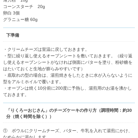
コーンスターチ 20g
卵白 3個
グラニュー糖 60g
下準備
・クリームチーズは室温に戻しておきます。
・型に繰り返し使えるオーブンシートを敷いておきます。（繰り返
し使えるオーブンシートがなければ側面にバターを塗り、粉砂糖を
はたいておくと生地が膨らみやすいです）
・底取れの型の場合は、湯煎焼きをしたときに水が入らないように
型をアルミホイルで覆います。
・オーブンは焼く10分前に200度に予熱し、湯煎用のお湯を沸かし
ておきます。
「りくろーおじさん」のチーズケーキの作り方（調理時間：約30
分（焼く時間を除く））
① ボウルにクリームチーズ、バター、牛乳を入れて湯煎にかけ、
なめらかに溶かします。