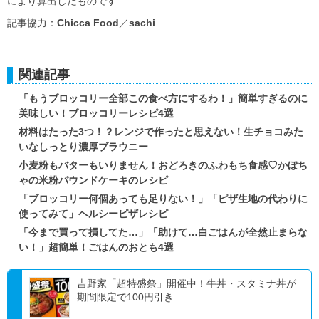
により算出したものです
記事協力：
Chicca Food
／
sachi
関連記事
「もうブロッコリー全部この食べ方にするわ！」簡単すぎるのに
美味しい！ブロッコリーレシピ4選
材料はたった3つ！？レンジで作ったと思えない！生チョコみた
いなしっとり濃厚ブラウニー
小麦粉もバターもいりません！おどろきのふわもち食感♡かぼち
ゃの米粉パウンドケーキのレシピ
「ブロッコリー何個あっても足りない！」「ピザ生地の代わりに
使ってみて」ヘルシーピザレシピ
「今まで買って損してた…」「助けて…白ごはんが全然止まらな
い！」超簡単！ごはんのおとも4選
吉野家「超特盛祭」開催中！牛丼・スタミナ丼が
期間限定で100円引き