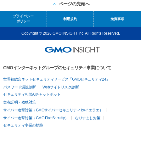
ページの先頭へ
プライバシー
利用規約
免責事項
ポリシー
Copyright © 2026 GMO INSIGHT Inc. All Rights Reserved.
GMOインターネットグループのセキュリティ事業について
世界初総合ネットセキュリティサービス「GMOセキュリティ24」
パスワード漏洩診断
Webサイトリスク診断
セキュリティ相談AIチャットボット
実在証明・盗聴対策
サイバー攻撃対策（GMOサイバーセキュリティ byイエラエ）
サイバー攻撃対策（GMO Flatt Security）
なりすまし対策
セキュリティ事業の軌跡