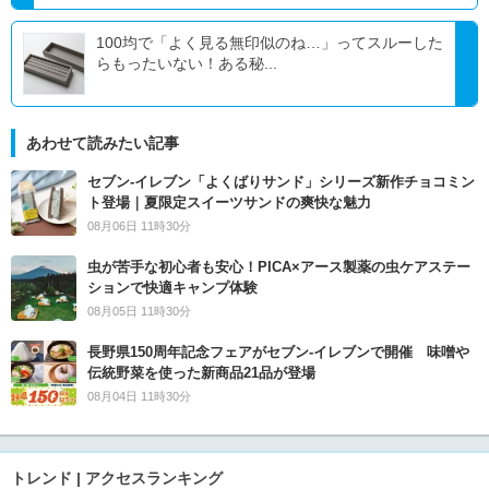
100均で「よく見る無印似のね…」ってスルーした
らもったいない！ある秘...
あわせて読みたい記事
セブン‐イレブン「よくばりサンド」シリーズ新作チョコミン
ト登場｜夏限定スイーツサンドの爽快な魅力
08月06日 11時30分
虫が苦手な初心者も安心！PICA×アース製薬の虫ケアステー
ションで快適キャンプ体験
08月05日 11時30分
長野県150周年記念フェアがセブン-イレブンで開催 味噌や
伝統野菜を使った新商品21品が登場
08月04日 11時30分
トレンド | アクセスランキング