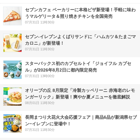
セブンカフェ ベーカリーに本格ピザ新登場！手軽に味わ
うマルゲリータ＆照り焼きチキンを全国発売
07月31日 11時30分
セブン‐イレブンよくばりサンドに「ハムカツ＆たまごマ
カロニ」が新登場！
07月31日 11時30分
スターバックス初のカプセルトイ「ジョイフル カプセ
ル」が2026年8月2日に都内限定発売
07月31日 13時00分
オリーブの丘 8月限定「冷製カッペリーニ 赤海老のレモ
ンガーリック」新登場！爽やか夏メニューを徹底解説
08月01日 11時30分
長岡まつり大花火大会応援フェア｜商品6品が新潟県セブ
ン−イレブンに登場中！
07月31日 11時30分