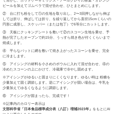
て溶かし、ホットケーキミックス・アールグレイの茶葉・オレンジ
ピールを加えてゴムベラで混ぜ合わせ、ひとまとめにします。
② 台に打ち粉をして①の生地を取り出し、2〜3回押しながら伸ば
しては折り、伸ばしては折り、を繰り返してから直径15cmくらいの
円形に成形し、スケッパー（または包丁）で6等分にカットします。
③ 天板にクッキングシートを敷いて②のスコーン生地を乗せ、予
熱が完了したオーブンで約15分、うっすら焼き色が付くくらいまで
焼成します。
④ 平らなバットに網を敷いて焼き上がったスコーンを乗せ、完全
に冷まします。
⑤ アイシングの材料を小さめのボウルに入れて混ぜ合わせ、④の
冷めたスコーンの上にかけて、冷蔵庫で冷やし固めます。
※アイシングがゆるいと固まりにくくなります。ゆるい時は 粉糖を
少量加えて固く調節します。逆にアイシングが固い場合は、牛乳を
少量加えてゆるくなるように調節します。
⑥ アイシングが固まったら、完成です！
※記事内のカロリー表示は
文部科学省「日本食品標準成分表（八訂）増補2023年」
をもとにAI