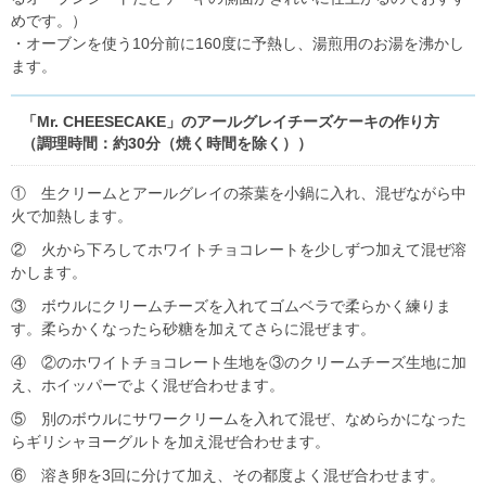
めです。）
・オーブンを使う10分前に160度に予熱し、湯煎用のお湯を沸かし
ます。
「Mr. CHEESECAKE」のアールグレイチーズケーキの作り方
（調理時間：約30分（焼く時間を除く））
① 生クリームとアールグレイの茶葉を小鍋に入れ、混ぜながら中
火で加熱します。
② 火から下ろしてホワイトチョコレートを少しずつ加えて混ぜ溶
かします。
③ ボウルにクリームチーズを入れてゴムベラで柔らかく練りま
す。柔らかくなったら砂糖を加えてさらに混ぜます。
④ ②のホワイトチョコレート生地を③のクリームチーズ生地に加
え、ホイッパーでよく混ぜ合わせます。
⑤ 別のボウルにサワークリームを入れて混ぜ、なめらかになった
らギリシャヨーグルトを加え混ぜ合わせます。
⑥ 溶き卵を3回に分けて加え、その都度よく混ぜ合わせます。