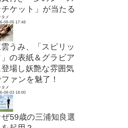
ンチケット」が当たる
ンタメ
6-08-05 17:48
東雲うみ、「スピリッ
ツ」の表紙＆グラビア
に登場し妖艶な雰囲気
でファンを魅了！
ンタメ
6-08-03 18:00
なぜ59歳の三浦知良選
手を起用？