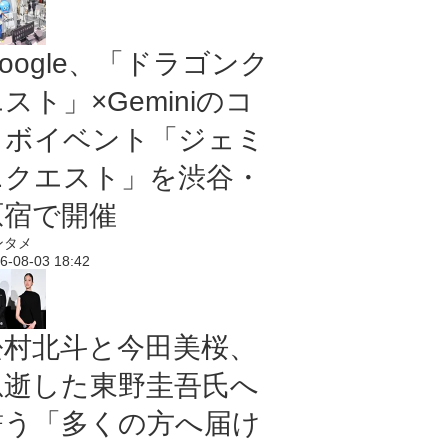
oogle、「ドラゴンク
スト」×Geminiのコ
ラボイベント「ジェミ
ニクエスト」を渋谷・
原宿で開催
ンタメ
6-08-03 18:42
松村北斗と今田美桜、
急逝した東野圭吾氏へ
誓う「多くの方へ届け