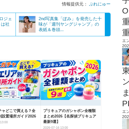
情報提供元：
ぷれにゅー
O
プロジェ
2nd写真集「ぽみ」を発売した十
」は社
味が「週刊ヤングジャンプ」の
表紙＆巻頭...
エ
202
チャどこで買える？全
プリキュアのガシャポン全種類
エ
設置場所ガイド2026
まとめ2026【名探偵プリキュア
202
最新9選】
13:00
2026-07-16 13:00