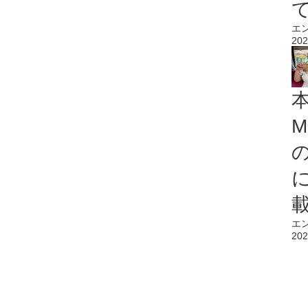
エ
202
M
エ
202