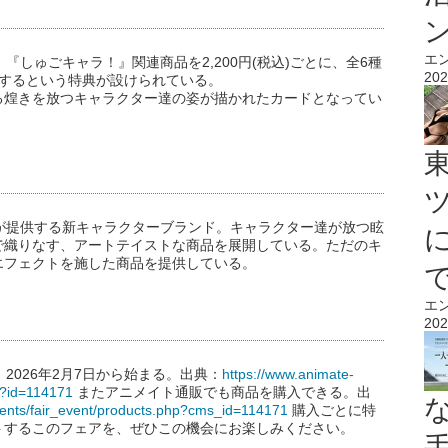
エ
アは、『しゅごキャラ！』関連商品を2,200円(税込)ごとに、全6種
202
トするという特典が設けられている。
る煌きを放つキャラクター達の姿が描かれたカードとなってい
アイジーが提供する新キャラクターブランド。キャラクター達が放つ眩
で織りなす、アートテイストな商品を展開している。ただのキ
エフェクトを施した商品を提供している。
エ
202
アは、2026年2月7日から始まる。出典：
https://www.animate-
hp?id=114171
またアニメイト通販でも商品を購入できる。出
tents/fair_event/products.php?cms_id=114171
購入ごとに特
トするこのフェアを、ぜひこの機会にお楽しみください。