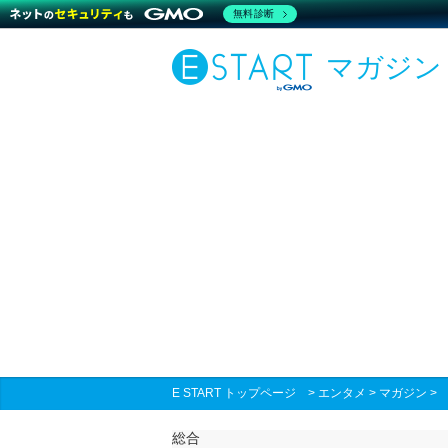
無料診断
マガジン
E START トップページ
>
エンタメ
>
マガジン
総合