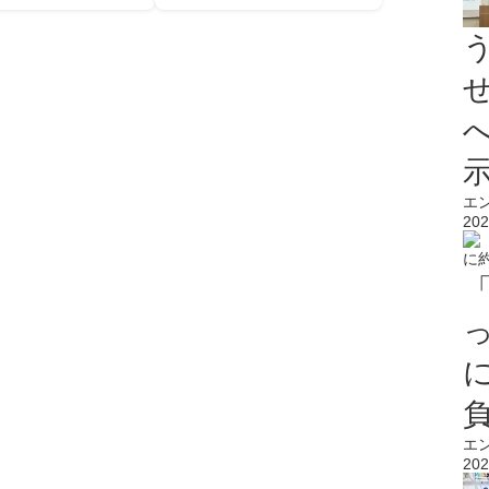
エ
202
エ
202