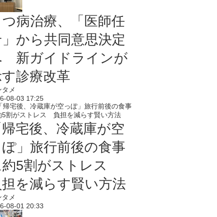
うつ病治療、「医師任
せ」から共同意思決定
へ 新ガイドラインが
示す診療改革
ンタメ
6-08-03 17:25
「帰宅後、冷蔵庫が空
っぽ」旅行前後の食事
に約5割がストレス
負担を減らす賢い方法
ンタメ
6-08-01 20:33