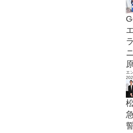
G
エ
エ
202