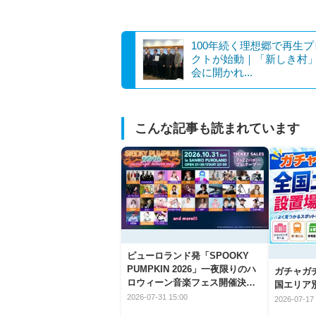
100年続く理想郷で再生
クトが始動｜「新しき村
会に開かれ...
こんな記事も読まれています
ピューロランド発「SPOOKY
PUMPKIN 2026」一夜限りのハ
ガチャガ
ロウィーン音楽フェス開催決
国エリア別
定！
2026-07-31 15:00
2026-07-17 