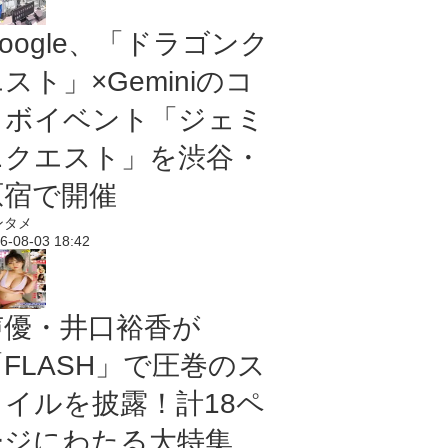
oogle、「ドラゴンク
スト」×Geminiのコ
ラボイベント「ジェミ
ニクエスト」を渋谷・
原宿で開催
ンタメ
6-08-03 18:42
声優・井口裕香が
「FLASH」で圧巻のス
タイルを披露！計18ペ
ージにわたる大特集