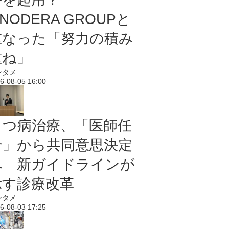
NODERA GROUPと
重なった「努力の積み
重ね」
ンタメ
6-08-05 16:00
うつ病治療、「医師任
せ」から共同意思決定
へ 新ガイドラインが
示す診療改革
ンタメ
6-08-03 17:25