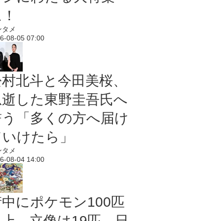
に！
ンタメ
6-08-05 07:00
松村北斗と今田美桜、
急逝した東野圭吾氏へ
誓う「多くの方へ届け
ていけたら」
ンタメ
6-08-04 14:00
街中にポケモン100匹
以上、立像は19匹 日