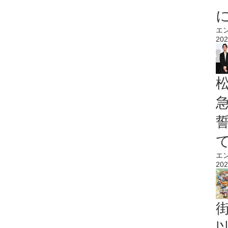
エ
202
エ
202