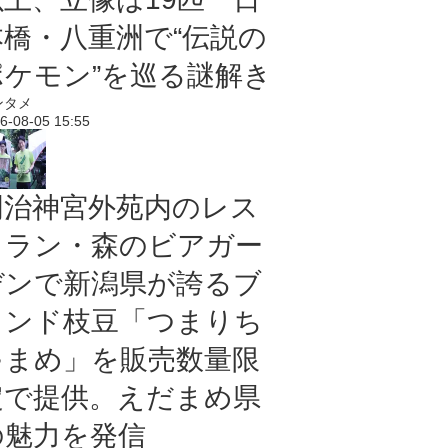
本橋・八重洲で“伝説の
ポケモン”を巡る謎解き
ンタメ
6-08-05 15:55
明治神宮外苑内のレス
トラン・森のビアガー
デンで新潟県が誇るブ
ランド枝豆「つまりち
ゃまめ」を販売数量限
定で提供。えだまめ県
の魅力を発信