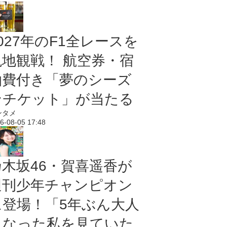
027年のF1全レースを
現地観戦！ 航空券・宿
泊費付き「夢のシーズ
ンチケット」が当たる
ンタメ
6-08-05 17:48
乃木坂46・賀喜遥香が
週刊少年チャンピオン
に登場！「5年ぶん大人
になった私を見ていた