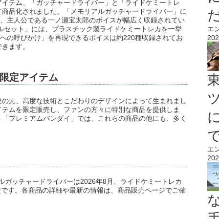
アイテム、「ガッチャードライバー」と「ライドケミートレ
て商品化されました。「メモリアルガッチャードライバー」に
し、主人公である一ノ瀬宝太郎のボイスが幅広く収録されてい
エ
ルセット」には、プラスチック製ライドケミートレカを一挙
202
ーへの呼びかけ」を再現できるボイスは約220種収録されてお
できます。
限定アイテム
発の元、高度な技術とこだわりのデザインによって生まれまし
イテムを限定販売し、ファンの方々に特別な商品を提供しま
ト「プレミアムバンダイ」では、これらの商品の他にも、多く
エ
202
アルガッチャードライバーは2026年8月、ライドケミートレカ
予定です。各商品の詳細や最新の情報は、商品販売ページでご確