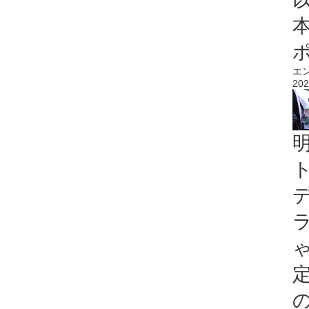
エ
202