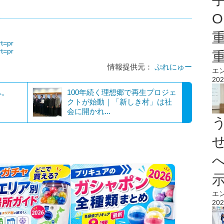
O
rt=pr
rt=pr
情報提供元：
ぷれにゅー
エ
202
へ。
100年続く理想郷で再生プロジェ
」
クトが始動｜「新しき村」は社
会に開かれ...
エ
202