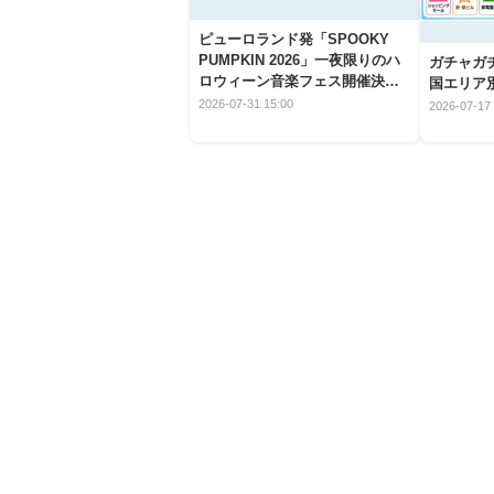
ピューロランド発「SPOOKY
PUMPKIN 2026」一夜限りのハ
ガチャガ
ロウィーン音楽フェス開催決
国エリア別
定！
2026-07-31 15:00
2026-07-17 