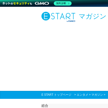
無料診断
マガジン
E START トップページ
>
エンタメ
>
マガジン
総合