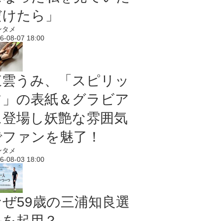
だけたら」
ンタメ
6-08-07 18:00
東雲うみ、「スピリッ
ツ」の表紙＆グラビア
に登場し妖艶な雰囲気
でファンを魅了！
ンタメ
6-08-03 18:00
なぜ59歳の三浦知良選
手を起用？