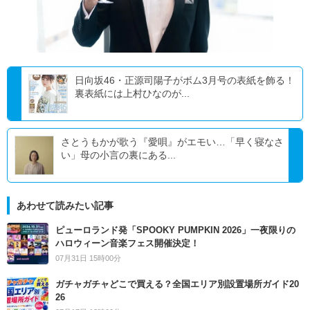
日向坂46・正源司陽子がボム3月号の表紙を飾る！
裏表紙には上村ひなのが...
さとうもかが歌う『愛唄』がエモい…「早く寝なさ
い」母の小言の裏にある...
あわせて読みたい記事
ピューロランド発「SPOOKY PUMPKIN 2026」一夜限りの
ハロウィーン音楽フェス開催決定！
07月31日 15時00分
ガチャガチャどこで買える？全国エリア別設置場所ガイド20
26