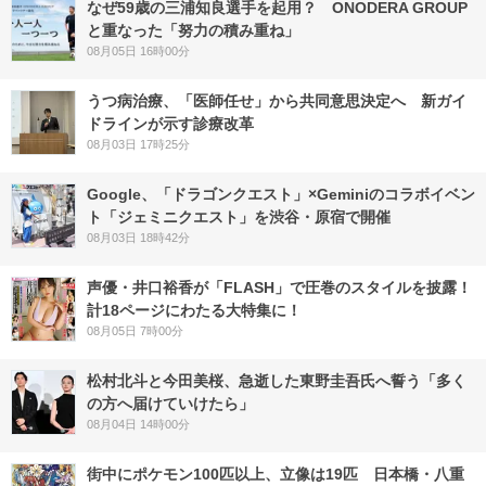
なぜ59歳の三浦知良選手を起用？ ONODERA GROUP
と重なった「努力の積み重ね」
08月05日 16時00分
うつ病治療、「医師任せ」から共同意思決定へ 新ガイ
ドラインが示す診療改革
08月03日 17時25分
Google、「ドラゴンクエスト」×Geminiのコラボイベン
ト「ジェミニクエスト」を渋谷・原宿で開催
08月03日 18時42分
声優・井口裕香が「FLASH」で圧巻のスタイルを披露！
計18ページにわたる大特集に！
08月05日 7時00分
松村北斗と今田美桜、急逝した東野圭吾氏へ誓う「多く
の方へ届けていけたら」
08月04日 14時00分
街中にポケモン100匹以上、立像は19匹 日本橋・八重