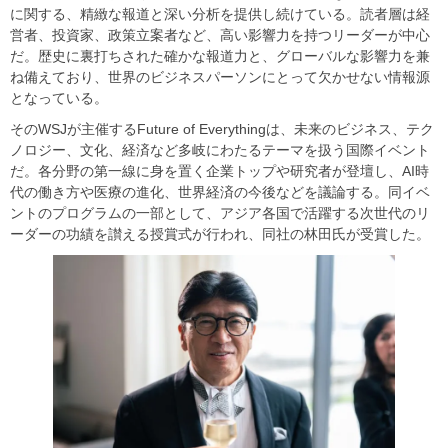
に関する、精緻な報道と深い分析を提供し続けている。読者層は経
営者、投資家、政策立案者など、高い影響力を持つリーダーが中心
だ。歴史に裏打ちされた確かな報道力と、グローバルな影響力を兼
ね備えており、世界のビジネスパーソンにとって欠かせない情報源
となっている。
そのWSJが主催するFuture of Everythingは、未来のビジネス、テク
ノロジー、文化、経済など多岐にわたるテーマを扱う国際イベント
だ。各分野の第一線に身を置く企業トップや研究者が登壇し、AI時
代の働き方や医療の進化、世界経済の今後などを議論する。同イベ
ントのプログラムの一部として、アジア各国で活躍する次世代のリ
ーダーの功績を讃える授賞式が行われ、同社の林田氏が受賞した。