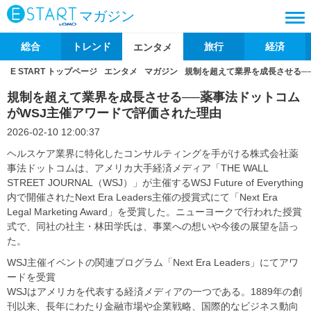
マガジン
総合
トレンド
旅行
経済
エンタメ
E START トップページ
エンタメ
マガジン
規制を超えて業界を成長させる─
規制を超えて業界を成長させる──薬事法ドットコム
がWSJ主催アワードで評価された理由
2026-02-10 12:00:37
ヘルスケア業界に特化したコンサルティングを手がける株式会社薬
事法ドットコムは、アメリカ大手経済メディア「THE WALL
STREET JOURNAL（WSJ）」が主催するWSJ Future of Everything
内で開催されたNext Era Leaders主催の授賞式にて「Next Era
Legal Marketing Award」を受賞した。ニューヨークで行われた授賞
式で、同社の社主・林田学氏は、事業への想いや今後の展望を語っ
た。
WSJ主催イベントの関連プログラム「Next Era Leaders」にてアワ
ードを受賞
WSJはアメリカを代表する経済メディアの一つである。1889年の創
刊以来、長年にわたり金融市場や企業戦略、国際的なビジネス動向