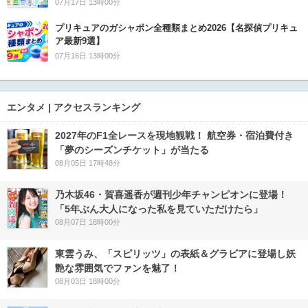
07月17日 13時00分
プリキュアのガシャポン全種類まとめ2026【名探偵プリキュ
ア最新9選】
07月16日 13時00分
エンタメ | アクセスランキング
2027年のF1全レースを現地観戦！ 航空券・宿泊費付き
「夢のシーズンチケット」が当たる
08月05日 17時48分
乃木坂46・賀喜遥香が週刊少年チャンピオンに登場！
「5年ぶん大人になった私を見ていただけたら」
08月07日 18時00分
東雲うみ、「スピリッツ」の表紙＆グラビアに登場し妖
艶な雰囲気でファンを魅了！
08月03日 18時00分