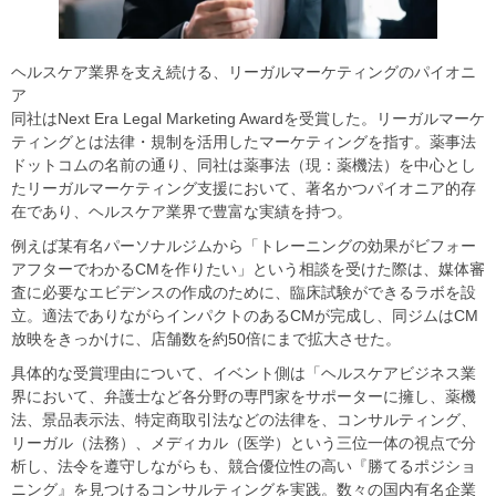
ヘルスケア業界を支え続ける、リーガルマーケティングのパイオニ
ア
同社はNext Era Legal Marketing Awardを受賞した。リーガルマーケ
ティングとは法律・規制を活用したマーケティングを指す。薬事法
ドットコムの名前の通り、同社は薬事法（現：薬機法）を中心とし
たリーガルマーケティング支援において、著名かつパイオニア的存
在であり、ヘルスケア業界で豊富な実績を持つ。
例えば某有名パーソナルジムから「トレーニングの効果がビフォー
アフターでわかるCMを作りたい」という相談を受けた際は、媒体審
査に必要なエビデンスの作成のために、臨床試験ができるラボを設
立。適法でありながらインパクトのあるCMが完成し、同ジムはCM
放映をきっかけに、店舗数を約50倍にまで拡大させた。
具体的な受賞理由について、イベント側は「ヘルスケアビジネス業
界において、弁護士など各分野の専門家をサポーターに擁し、薬機
法、景品表示法、特定商取引法などの法律を、コンサルティング、
リーガル（法務）、メディカル（医学）という三位一体の視点で分
析し、法令を遵守しながらも、競合優位性の高い『勝てるポジショ
ニング』を見つけるコンサルティングを実践。数々の国内有名企業