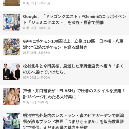
08月03日 17時25分
Google、「ドラゴンクエスト」×Geminiのコラボイベン
ト「ジェミニクエスト」を渋谷・原宿で開催
08月03日 18時42分
街中にポケモン100匹以上、立像は19匹 日本橋・八重
洲で“伝説のポケモン”を巡る謎解き
08月05日 15時55分
松村北斗と今田美桜、急逝した東野圭吾氏へ誓う「多く
の方へ届けていけたら」
08月04日 14時00分
声優・井口裕香が「FLASH」で圧巻のスタイルを披露！
計18ページにわたる大特集に！
08月05日 7時00分
明治神宮外苑内のレストラン・森のビアガーデンで新潟
県が誇るブランド枝豆「つまりちゃまめ」を販売数量限
定で提供。えだまめ県の魅力を発信