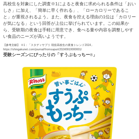
高校生を対象にした調査※1によると夜食に求められる条件は「おい
しさ」に加え、「簡単に早く作れる」、「ローカロリーであるこ
と」が重視されるよう。また、夜食を控える理由の1位は「カロリー
が気になる」という回答が上位に挙げられています。この結果か
ら、受験期の夜食は手軽に用意でき、食べる量や内容を調整しやす
い食品のニーズが高いようです。
【参考文献】 ※1：「スタディサプリ 現役高校生の夜食トレンド2024」
https://shingakunet.com/journal/fromsapuri/20240910000001/
受験シーズンにぴったりの「すうぷもっちー
」
®