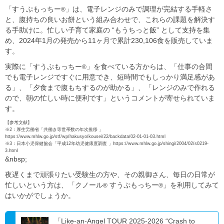
「すうぷもっちー
」は、電子レンジのみで調理が完結する手軽さ
®
と、腹持ちの良いお餅という組み合わせで、これらの課題を解決す
る手助けに。忙しい子育て家庭の “もうちっと飯” として支持を集
め、2024年1月の発売から11ヶ月で累計230,106食を販売していま
す。
実際に「すうぷもっちー
」を食べている方からは、「仕事の合間
®
でも電子レンジですぐに用意でき、短時間でもしっかり満足感があ
る」、「夕食まで腹もちするのが助かる」、「レンジのみで作れる
ので、朝の忙しい時に便利です」というコメントが寄せられていま
す。
【参考文献】
※2：厚生労働省「共働き等世帯数の年次推移 」
https://www.mhlw.go.jp/stf/wp/hakusyo/kousei/22/backdata/02-01-01-03.html
※3：日本小児保健協会「平成12年幼児健康度調査 」https://www.mhlw.go.jp/shingi/2004/02/s0219-
3.html
&nbsp;
夜遅くまで頑張りたい受験生の方や、その親御さん、毎日の日常が
忙しいという方は、「クノール
すうぷもっちー
」を利用してみて
®
®
はいかがでしょうか。
「Like-an-Angel TOUR 2025-2026 “Crash to