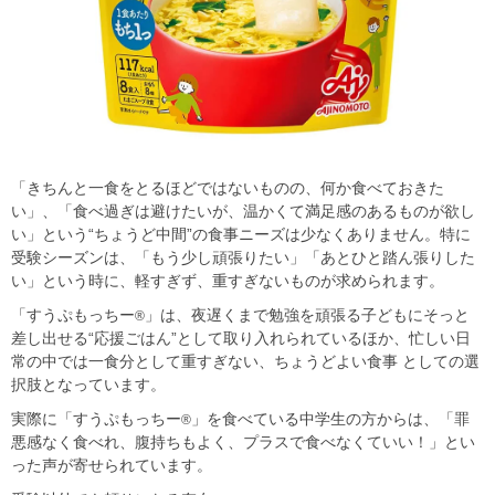
「きちんと一食をとるほどではないものの、何か食べておきた
い」、「食べ過ぎは避けたいが、温かくて満足感のあるものが欲し
い」という“ちょうど中間”の食事ニーズは少なくありません。特に
受験シーズンは、「もう少し頑張りたい」「あとひと踏ん張りした
い」という時に、軽すぎず、重すぎないものが求められます。
「すうぷもっちー
」は、夜遅くまで勉強を頑張る子どもにそっと
®
差し出せる“応援ごはん”として取り入れられているほか、忙しい日
常の中では一食分として重すぎない、ちょうどよい食事 としての選
択肢となっています。
実際に「すうぷもっちー
」を食べている中学生の方からは、「罪
®
悪感なく食べれ、腹持ちもよく、プラスで食べなくていい！」とい
った声が寄せられています。