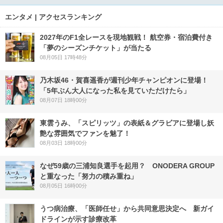
エンタメ | アクセスランキング
2027年のF1全レースを現地観戦！ 航空券・宿泊費付き
「夢のシーズンチケット」が当たる
08月05日 17時48分
乃木坂46・賀喜遥香が週刊少年チャンピオンに登場！
「5年ぶん大人になった私を見ていただけたら」
08月07日 18時00分
東雲うみ、「スピリッツ」の表紙＆グラビアに登場し妖
艶な雰囲気でファンを魅了！
08月03日 18時00分
なぜ59歳の三浦知良選手を起用？ ONODERA GROUP
と重なった「努力の積み重ね」
08月05日 16時00分
うつ病治療、「医師任せ」から共同意思決定へ 新ガイ
ドラインが示す診療改革