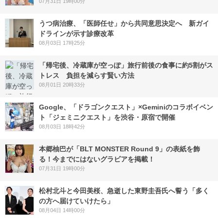
07月31日 19時00分
うつ病治療、「医師任せ」から共同意思決定へ 新ガイ
ドラインが示す診療改革
08月03日 17時25分
「帰宅後、冷蔵庫が空っぽ」旅行前後の食事に約5割がス
トレス 負担を減らす賢い方法
08月01日 20時33分
Google、「ドラゴンクエスト」×Geminiのコラボイベン
ト「ジェミニクエスト」を渋谷・原宿で開催
08月03日 18時42分
本郷柚巴が「BLT MONSTER Round 9」の表紙を飾
る！今までにはないグラビアを掲載！
07月31日 19時00分
松村北斗と今田美桜、急逝した東野圭吾氏へ誓う「多く
の方へ届けていけたら」
08月04日 14時00分