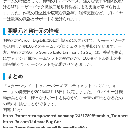
ゲームの特徴として、仲間のトルーパーズ、強力な装甲や信頼のお
けるM7レーザーバック機械二足歩行兵器による支援が挙げられま
す。また、作戦の独立性や広範な武器庫、艦隊支援など、プレイヤ
ーは最高の武器とサポートを受けられます。
開発元と発行元の情報
開発元のAuroch Digitalは2010年設立のスタジオで、リモートワーク
を活用した約100名のチームがプロジェクトを手掛けています。一
方、発行元のGame Source Entertainment（GSE）は、香港を拠点
にするアジア圏のゲームソフトの発売元で、100タイトル以上の中
国語翻訳パッケージソフトを流通させてきました。
まとめ
『スターシップ・トゥルーパーズ:アルティメット・バグ・ウォ
ー！』の発売日が2026年3月16日に決定しました。プレイヤーは機
動歩兵となり、様々なサポートを得ながら、未来の市民となるため
の戦いに挑むことができます。
関連リンク：
https://store.steampowered.com/app/2321780/Starship_Trooper
https://x.com/UltimateBugWar,
https://www.facebook.com/UltimateBugWar