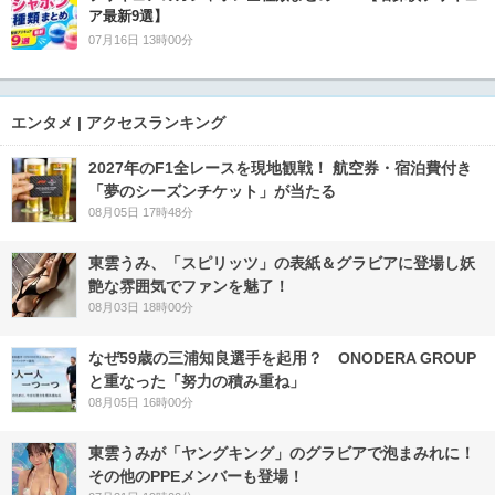
ア最新9選】
07月16日 13時00分
エンタメ | アクセスランキング
2027年のF1全レースを現地観戦！ 航空券・宿泊費付き
「夢のシーズンチケット」が当たる
08月05日 17時48分
東雲うみ、「スピリッツ」の表紙＆グラビアに登場し妖
艶な雰囲気でファンを魅了！
08月03日 18時00分
なぜ59歳の三浦知良選手を起用？ ONODERA GROUP
と重なった「努力の積み重ね」
08月05日 16時00分
東雲うみが「ヤングキング」のグラビアで泡まみれに！
その他のPPEメンバーも登場！