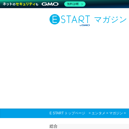
無料診断
マガジン
E START トップページ
>
エンタメ
>
マガジン
総合