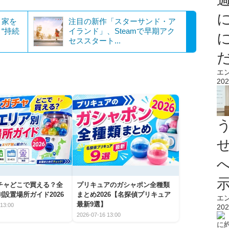
、家を
注目の新作「スターサンド・ア
“持続
イランド」、Steamで早期アク
セススタート...
エ
202
チャどこで買える？全
プリキュアのガシャポン全種類
設置場所ガイド2026
まとめ2026【名探偵プリキュア
エ
最新9選】
13:00
202
2026-07-16 13:00