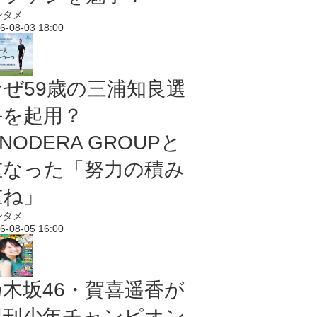
ンタメ
6-08-03 18:00
なぜ59歳の三浦知良選
手を起用？
NODERA GROUPと
重なった「努力の積み
重ね」
ンタメ
6-08-05 16:00
乃木坂46・賀喜遥香が
週刊少年チャンピオン