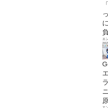
エ
202
G
エ
エ