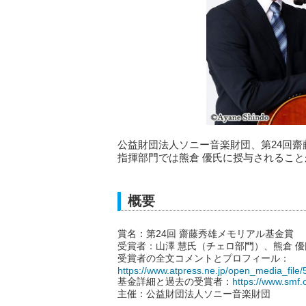
公益財団法人ソニー音楽財団、第24回齋
指揮部門では熊倉 優氏に授与されるこ
概要
賞名：第24回 齋藤秀雄メモリアル基金賞
受賞者：山澤 慧氏（チェロ部門）、熊倉 
受賞者の全文コメントとプロフィール：
https://www.atpress.ne.jp/open_media_fil
基金詳細と過去の受賞者：
https://www.smf.o
主催：公益財団法人ソニー音楽財団