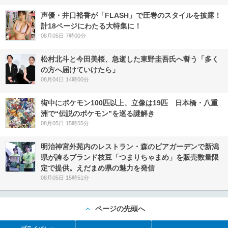
声優・井口裕香が「FLASH」で圧巻のスタイルを披露！
計18ページにわたる大特集に！
08月05日 7時00分
松村北斗と今田美桜、急逝した東野圭吾氏へ誓う「多く
の方へ届けていけたら」
08月04日 14時00分
街中にポケモン100匹以上、立像は19匹 日本橋・八重
洲で“伝説のポケモン”を巡る謎解き
08月05日 15時55分
明治神宮外苑内のレストラン・森のビアガーデンで新潟
県が誇るブランド枝豆「つまりちゃまめ」を販売数量限
定で提供。えだまめ県の魅力を発信
08月05日 15時51分
ページの先頭へ