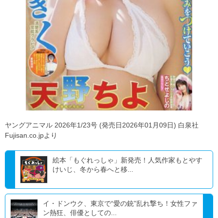
ヤングアニマル 2026年1/23号 (発売日2026年01月09日) 白泉社
Fujisan.co.jpより
絵本「もぐれっしゃ」新発売！人気作家もとやす
けいじ、冬から春へと移...
イ・ドンウク、東京で“愛の銃”乱れ撃ち！女性ファ
ン熱狂、俳優としての...