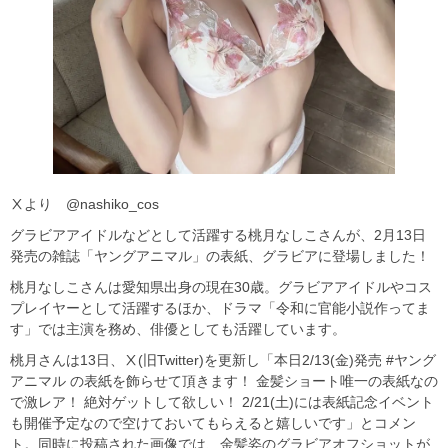
Ⅹより @nashiko_cos
グラビアアイドルなどとして活躍する桃月なしこさんが、2月13日
発売の雑誌「ヤングアニマル」の表紙、グラビアに登場しました！
桃月なしこさんは愛知県出身の現在30歳。グラビアアイドルやコス
プレイヤーとして活躍するほか、ドラマ「令和に官能小説作ってま
す」では主演を務め、俳優としても活躍しています。
桃月さんは13日、Ⅹ(旧Twitter)を更新し「本日2/13(金)発売 #ヤング
アニマル の表紙を飾らせて頂きます！ 金髪ショート唯一の表紙なの
で激レア！ 絶対ゲットして欲しい！ 2/21(土)には表紙記念イベント
も開催予定なので空けておいてもらえると嬉しいです」とコメン
ト。同時に投稿された画像では、金髪姿のグラビアオフショットが