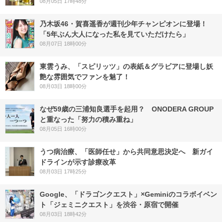
08月05日 17時48分
乃木坂46・賀喜遥香が週刊少年チャンピオンに登場！
「5年ぶん大人になった私を見ていただけたら」
08月07日 18時00分
東雲うみ、「スピリッツ」の表紙＆グラビアに登場し妖
艶な雰囲気でファンを魅了！
08月03日 18時00分
なぜ59歳の三浦知良選手を起用？ ONODERA GROUP
と重なった「努力の積み重ね」
08月05日 16時00分
うつ病治療、「医師任せ」から共同意思決定へ 新ガイ
ドラインが示す診療改革
08月03日 17時25分
Google、「ドラゴンクエスト」×Geminiのコラボイベン
ト「ジェミニクエスト」を渋谷・原宿で開催
08月03日 18時42分