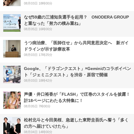
08月03日 18時00分
なぜ59歳の三浦知良選手を起用？ ONODERA GROUP
と重なった「努力の積み重ね」
08月05日 16時00分
うつ病治療、「医師任せ」から共同意思決定へ 新ガイ
ドラインが示す診療改革
08月03日 17時25分
Google、「ドラゴンクエスト」×Geminiのコラボイベン
ト「ジェミニクエスト」を渋谷・原宿で開催
08月03日 18時42分
声優・井口裕香が「FLASH」で圧巻のスタイルを披露！
計18ページにわたる大特集に！
08月05日 7時00分
松村北斗と今田美桜、急逝した東野圭吾氏へ誓う「多く
の方へ届けていけたら」
08月04日 14時00分