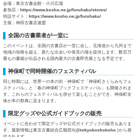
会場：東京古書会館・小川広場
参加店：
https://www.kosho.ne.jp/furuhaku/stores/
特設サイト：
https://www.kosho.ne.jp/furuhaku/
主催：神田古書店連盟
全国の古書業者が一堂に
このイベントは、全国の古書店が一堂に会し、北海道から九州まで
地域の垣根を超え、新たな出会いや発見の場を提供します。数百万
冊もの書籍が出品される国内最大の古書即売展となる予定です。
神保町で同時開催のフェスティバル
同じ時期には、世界一の本の街・神保町で「神保町さくらみちフェ
スティバル」と「春の神保町ブックフェスティバル」も開催されま
す。これらのフェスティバルも併せて楽しむことができ、神保町全
体が本の祭典に染まります。
限定グッズや公式ガイドブックの販売
イベントに合わせて限定グッズや公式ガイドブックの販売もありま
す。最新情報は東京古書組合広報部X(
@tokyokoshokoho
)から発
信されます。