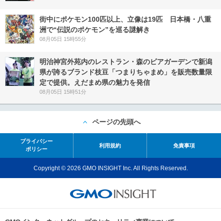
街中にポケモン100匹以上、立像は19匹 日本橋・八重
洲で“伝説のポケモン”を巡る謎解き
08月05日 15時55分
明治神宮外苑内のレストラン・森のビアガーデンで新潟
県が誇るブランド枝豆「つまりちゃまめ」を販売数量限
定で提供。えだまめ県の魅力を発信
08月05日 15時51分
ページの先頭へ
プライバシー
利用規約
免責事項
ポリシー
Copyright © 2026 GMO INSIGHT Inc. All Rights Reserved.