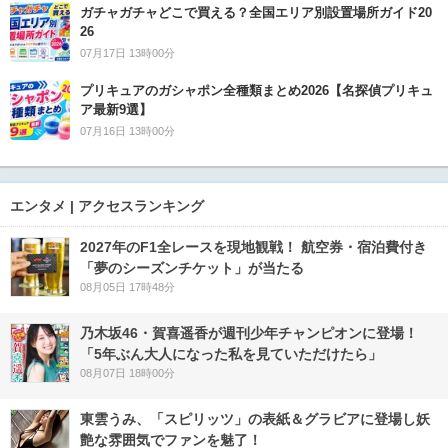
ガチャガチャどこで買える？全国エリア別設置場所ガイド20
26
07月17日 13時00分
プリキュアのガシャポン全種類まとめ2026【名探偵プリキュ
ア最新9選】
07月16日 13時00分
エンタメ | アクセスランキング
2027年のF1全レースを現地観戦！ 航空券・宿泊費付き
「夢のシーズンチケット」が当たる
08月05日 17時48分
乃木坂46・賀喜遥香が週刊少年チャンピオンに登場！
「5年ぶん大人になった私を見ていただけたら」
08月07日 18時00分
東雲うみ、「スピリッツ」の表紙＆グラビアに登場し妖
艶な雰囲気でファンを魅了！