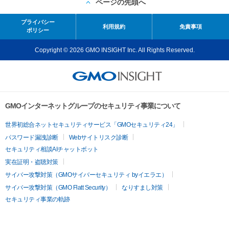
ページの先頭へ
プライバシー
利用規約
免責事項
ポリシー
Copyright © 2026 GMO INSIGHT Inc. All Rights Reserved.
GMOインターネットグループのセキュリティ事業について
世界初総合ネットセキュリティサービス「GMOセキュリティ24」
パスワード漏洩診断
Webサイトリスク診断
セキュリティ相談AIチャットボット
実在証明・盗聴対策
サイバー攻撃対策（GMOサイバーセキュリティ byイエラエ）
サイバー攻撃対策（GMO Flatt Security）
なりすまし対策
セキュリティ事業の軌跡