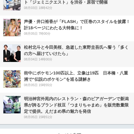
ト「ジェミニクエスト」を渋谷・原宿で開催
08月03日 18時42分
声優・井口裕香が「FLASH」で圧巻のスタイルを披露！
計18ページにわたる大特集に！
08月05日 7時00分
松村北斗と今田美桜、急逝した東野圭吾氏へ誓う「多く
の方へ届けていけたら」
08月04日 14時00分
街中にポケモン100匹以上、立像は19匹 日本橋・八重
洲で“伝説のポケモン”を巡る謎解き
08月05日 15時55分
明治神宮外苑内のレストラン・森のビアガーデンで新潟
県が誇るブランド枝豆「つまりちゃまめ」を販売数量限
定で提供。えだまめ県の魅力を発信
08月05日 15時51分