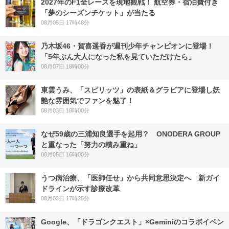
2027年のF1全レースを現地観戦！ 航空券・宿泊費付き
「夢のシーズンチケット」が当たる
08月05日 17時48分
乃木坂46・賀喜遥香が週刊少年チャンピオンに登場！
「5年ぶん大人になった私を見ていただけたら」
08月07日 18時00分
東雲うみ、「スピリッツ」の表紙＆グラビアに登場し妖
艶な雰囲気でファンを魅了！
08月03日 18時00分
なぜ59歳の三浦知良選手を起用？ ONODERA GROUP
と重なった「努力の積み重ね」
08月05日 16時00分
うつ病治療、「医師任せ」から共同意思決定へ 新ガイ
ドラインが示す診療改革
08月03日 17時25分
Google、「ドラゴンクエスト」×Geminiのコラボイベン