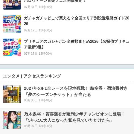
ハロウィーン音楽フェス開催決定！
07月31日 15時00分
ガチャガチャどこで買える？全国エリア別設置場所ガイド20
26
07月17日 13時00分
プリキュアのガシャポン全種類まとめ2026【名探偵プリキュ
ア最新9選】
07月16日 13時00分
エンタメ | アクセスランキング
2027年のF1全レースを現地観戦！ 航空券・宿泊費付き
「夢のシーズンチケット」が当たる
08月05日 17時48分
乃木坂46・賀喜遥香が週刊少年チャンピオンに登場！
「5年ぶん大人になった私を見ていただけたら」
08月07日 18時00分