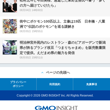
松村北斗と今田美桜、急逝した東野圭吾氏へ誓う「多く
の方へ届けていけたら」
08月04日 14時00分
街中にポケモン100匹以上、立像は19匹 日本橋・八重
洲で“伝説のポケモン”を巡る謎解き
08月05日 15時55分
明治神宮外苑内のレストラン・森のビアガーデンで新潟
県が誇るブランド枝豆「つまりちゃまめ」を販売数量限
定で提供。えだまめ県の魅力を発信
08月05日 15時51分
ページの先頭へ
プライバシー
利用規約
免責事項
ポリシー
Copyright © 2026 GMO INSIGHT Inc. All Rights Reserved.