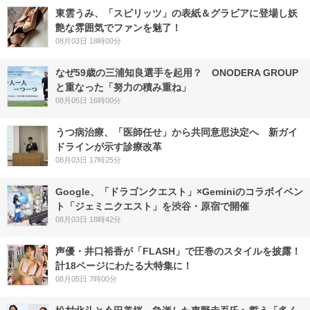
東雲うみ、「スピリッツ」の表紙＆グラビアに登場し妖
艶な雰囲気でファンを魅了！
08月03日 18時00分
なぜ59歳の三浦知良選手を起用？ ONODERA GROUP
と重なった「努力の積み重ね」
08月05日 16時00分
うつ病治療、「医師任せ」から共同意思決定へ 新ガイ
ドラインが示す診療改革
08月03日 17時25分
Google、「ドラゴンクエスト」×Geminiのコラボイベン
ト「ジェミニクエスト」を渋谷・原宿で開催
08月03日 18時42分
声優・井口裕香が「FLASH」で圧巻のスタイルを披露！
計18ページにわたる大特集に！
08月05日 7時00分