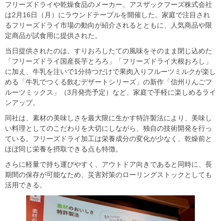
フリーズドライや乾燥食品のメーカー、アスザックフーズ株式会社
は2月16日（月）にラウンドテーブルを開催した。家庭で注目され
るフリーズドライ市場の動向が紹介されるとともに、人気商品や限
定商品が試食用に提供された。
当日提供されたのは、すりおろしたての風味をそのまま閉じ込めた
「フリーズドライ国産長芋とろろ」「フリーズドライ大根おろし」
に加え、牛乳を注いで1分待つだけで果肉入りフルーツミルクが楽し
める「牛乳でつくる飲むデザートシリーズ」の新作「信州りんごフ
ルーツミックス」（3月発売予定）など、家庭で手軽に楽しめるライ
ンアップ。
同社は、素材の美味しさを最大限に生かす特許製法により、美味し
い料理としてのこだわりを大切にしながら、独自の技術開発を行っ
ている。フリーズドライ加工は栄養成分の変化が少なく、乾燥前と
ほぼ同じ栄養を摂取できる点も特徴。
さらに軽量で持ち運びやすく、アウトドア向きであると同時に、長
期間の保存が可能なため、災害対策のローリングストックとしても
活用できる。