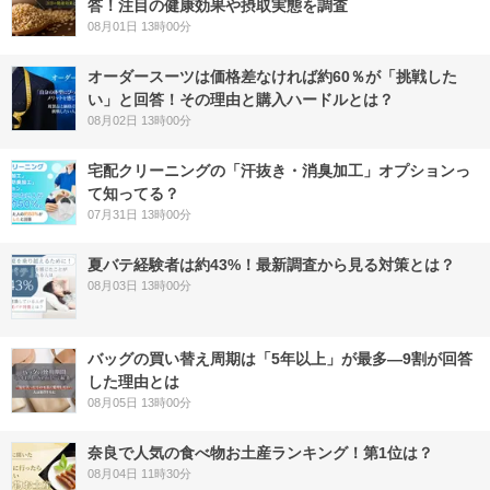
答！注目の健康効果や摂取実態を調査
08月01日 13時00分
オーダースーツは価格差なければ約60％が「挑戦した
い」と回答！その理由と購入ハードルとは？
08月02日 13時00分
宅配クリーニングの「汗抜き・消臭加工」オプションっ
て知ってる？
07月31日 13時00分
夏バテ経験者は約43%！最新調査から見る対策とは？
08月03日 13時00分
バッグの買い替え周期は「5年以上」が最多―9割が回答
した理由とは
08月05日 13時00分
奈良で人気の食べ物お土産ランキング！第1位は？
08月04日 11時30分