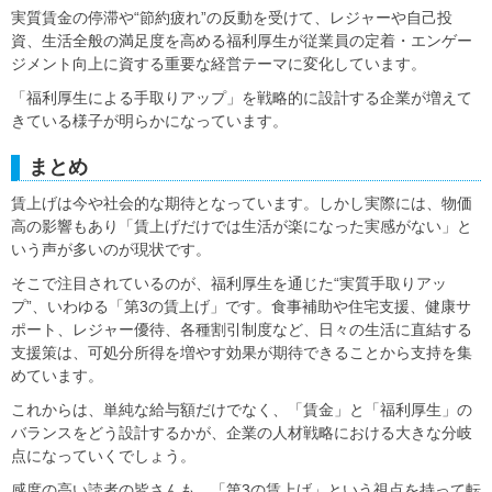
実質賃金の停滞や“節約疲れ”の反動を受けて、レジャーや自己投
資、生活全般の満足度を高める福利厚生が従業員の定着・エンゲー
ジメント向上に資する重要な経営テーマに変化しています。
「福利厚生による手取りアップ」を戦略的に設計する企業が増えて
きている様子が明らかになっています。
まとめ
賃上げは今や社会的な期待となっています。しかし実際には、物価
高の影響もあり「賃上げだけでは生活が楽になった実感がない」と
いう声が多いのが現状です。
そこで注目されているのが、福利厚生を通じた“実質手取りアッ
プ”、いわゆる「第3の賃上げ」です。食事補助や住宅支援、健康サ
ポート、レジャー優待、各種割引制度など、日々の生活に直結する
支援策は、可処分所得を増やす効果が期待できることから支持を集
めています。
これからは、単純な給与額だけでなく、「賃金」と「福利厚生」の
バランスをどう設計するかが、企業の人材戦略における大きな分岐
点になっていくでしょう。
感度の高い読者の皆さんも、「第3の賃上げ」という視点を持って転