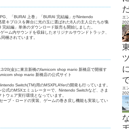
BURAI 上巻」「BURAI 完結編」がNintendo
エ
ジに。惑星キプロスを舞台に光の玉に選ばれた8人の主人公たちが集
202
AI 完結編」単体のダウンロード販売も開始しました。
定版には、ゲーム内サウンドを収録したオリジナルサウンドトラック、
も同梱されています。
金)に東京新橋のfamicom shop mario 新橋店で開催す
om shop mario 新橋店の公式サイト
ndo Switch(TM)用のMSXPLAYerの開発も行っています。
エ
のMSXエミュレーターで、Nintendo Switchなど、さま
202
フトウェア実行環境となっています。
ではステートセーブ・ロードの実装、ゲームの巻き戻し機能も実装してい