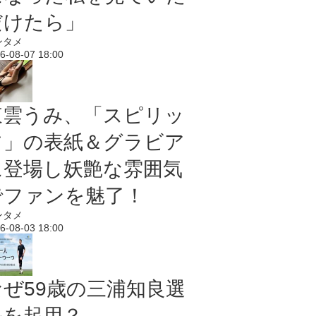
だけたら」
ンタメ
6-08-07 18:00
東雲うみ、「スピリッ
ツ」の表紙＆グラビア
に登場し妖艶な雰囲気
でファンを魅了！
ンタメ
6-08-03 18:00
なぜ59歳の三浦知良選
手を起用？