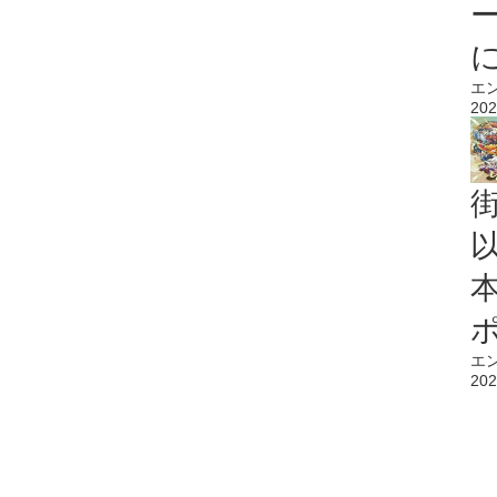
エ
202
エ
202