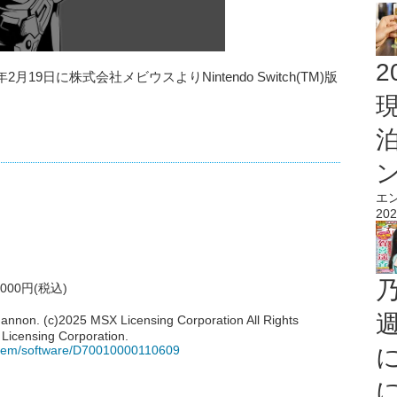
2
6年2月19日に株式会社メビウスよりNintendo Switch(TM)版
エ
202
000円(税込)
on. (c)2025 MSX Licensing Corporation All Rights
 Licensing Corporation.
m/item/software/D70010000110609