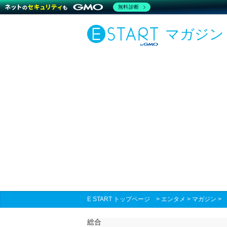
無料診断
マガジン
E START トップページ
>
エンタメ
>
マガジン
総合