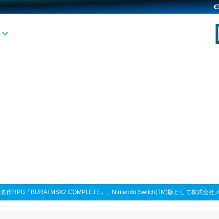
>
名作RPG「BURAI MSX2 COMPLETE」、Nintendo Switch(TM)版として株