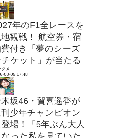
027年のF1全レースを
現地観戦！ 航空券・宿
泊費付き「夢のシーズ
ンチケット」が当たる
ンタメ
6-08-05 17:48
乃木坂46・賀喜遥香が
週刊少年チャンピオン
に登場！「5年ぶん大人
になった私を見ていた