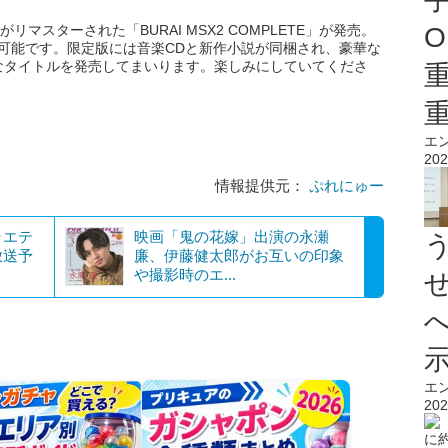
O
」がリマスターされた「BURAI MSX2 COMPLETE」が発売。
楽しむことが可能です。限定版には音楽CDと新作小説が同梱され、豪華な
なタイトルを発売してまいります。楽しみにしていてくださ
エ
202
情報提供元：
ぷれにゅー
ラエテ
映画「鬼の花嫁」出演の永瀬
放送予
廉、伊藤健太郎がお互いの印象
や撮影時のエ...
エ
202