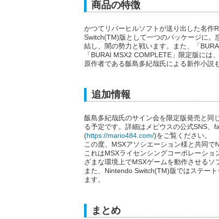
商品の特徴
かつてリバーヒルソフトが送り出した名作RPG、「
Switch(TM)版として一つのパッケー
結し、闇の勢力と戦います。また、「BUR
「BURAI MSX2 COMPLETE」限
原作者である飯島多紀哉氏による新作小説
追加情報
飯島多紀哉氏のサイン会を限定版発売と同じ2/20(
る予定です。詳細はメビウスの公式SNS、famic
(
https://mario484.com/
)をご覧ください。
この度、MSXアソシエーション様と共同でNinte
これはMSXライセンシングコーポレーション公式
ざまな環境上でMSXゲームを動作させるソ
また、Nintendo Switch(TM)版
ます。
まとめ