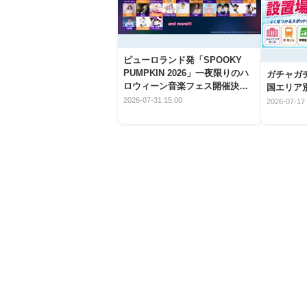
ピューロランド発「SPOOKY
PUMPKIN 2026」一夜限りのハ
ガチャガ
ロウィーン音楽フェス開催決
国エリア別
定！
2026-07-31 15:00
2026-07-17 