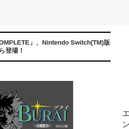
MPLETE」、Nintendo Switch(TM)版
ら登場！
エ