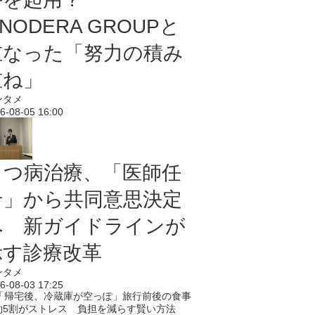
NODERA GROUPと
重なった「努力の積み
重ね」
ンタメ
6-08-05 16:00
うつ病治療、「医師任
せ」から共同意思決定
へ 新ガイドラインが
示す診療改革
ンタメ
6-08-03 17:25