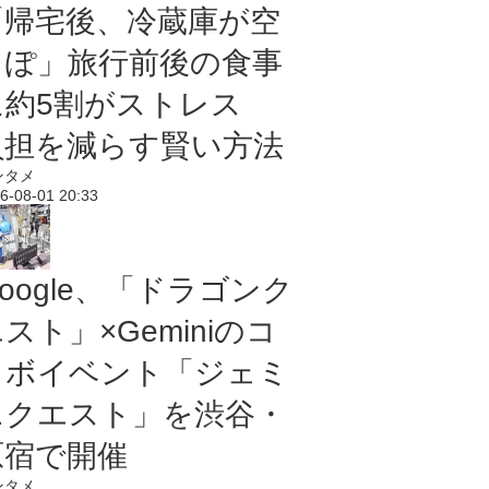
「帰宅後、冷蔵庫が空
っぽ」旅行前後の食事
に約5割がストレス
負担を減らす賢い方法
ンタメ
6-08-01 20:33
oogle、「ドラゴンク
スト」×Geminiのコ
ラボイベント「ジェミ
ニクエスト」を渋谷・
原宿で開催
ンタメ