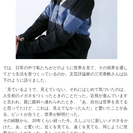
では、日常の中で私たちがどのように世界を見て、その視界を通し
てどう生活を形づくっているのか。文芸評論家の三宅香帆さんは以
下のように語りました。
「見ているようで、見えていない。それにはじめて気づいたのは、
人生初のメガネをつくったときのことだった。近視が進んでいます
と言われ、親に眼科へ連れられたとき、『あ、自分は世界を見てる
と思ってたけど、これは、見えてなかったんだ』と驚いたことがあ
る。ピントが合うと、世界が鮮明だった。
その経験から、20年くらい経った今。久しぶりに新しいメガネをか
けた。あ、と驚いた。近くを見ても、遠くを見ても、同じように世