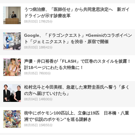
うつ病治療、「医師任せ」から共同意思決定へ 新ガイ
ドラインが示す診療改革
08月03日 17時25分
Google、「ドラゴンクエスト」×Geminiのコラボイベン
ト「ジェミニクエスト」を渋谷・原宿で開催
08月03日 18時42分
声優・井口裕香が「FLASH」で圧巻のスタイルを披露！
計18ページにわたる大特集に！
08月05日 7時00分
松村北斗と今田美桜、急逝した東野圭吾氏へ誓う「多く
の方へ届けていけたら」
08月04日 14時00分
街中にポケモン100匹以上、立像は19匹 日本橋・八重
洲で“伝説のポケモン”を巡る謎解き
08月05日 15時55分