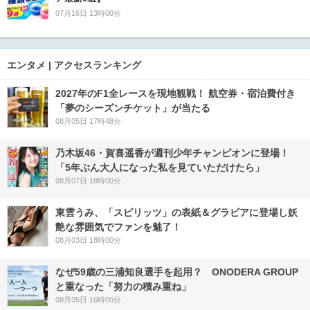
07月16日 13時00分
エンタメ | アクセスランキング
2027年のF1全レースを現地観戦！ 航空券・宿泊費付き
「夢のシーズンチケット」が当たる
08月05日 17時48分
乃木坂46・賀喜遥香が週刊少年チャンピオンに登場！
「5年ぶん大人になった私を見ていただけたら」
08月07日 18時00分
東雲うみ、「スピリッツ」の表紙＆グラビアに登場し妖
艶な雰囲気でファンを魅了！
08月03日 18時00分
なぜ59歳の三浦知良選手を起用？ ONODERA GROUP
と重なった「努力の積み重ね」
08月05日 16時00分