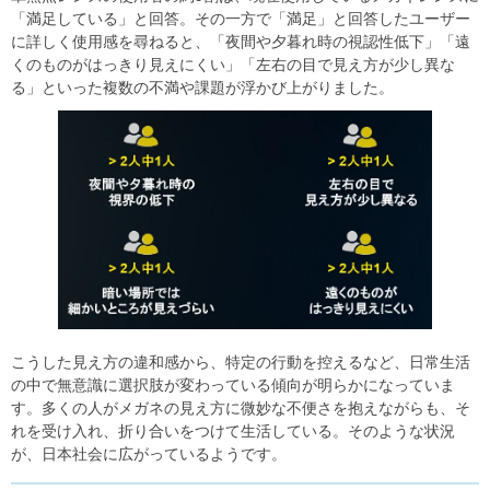
「満足している」と回答。その一方で「満足」と回答したユーザー
に詳しく使用感を尋ねると、「夜間や夕暮れ時の視認性低下」「遠
くのものがはっきり見えにくい」「左右の目で見え方が少し異な
る」といった複数の不満や課題が浮かび上がりました。
こうした見え方の違和感から、特定の行動を控えるなど、日常生活
の中で無意識に選択肢が変わっている傾向が明らかになっていま
す。多くの人がメガネの見え方に微妙な不便さを抱えながらも、そ
れを受け入れ、折り合いをつけて生活している。そのような状況
が、日本社会に広がっているようです。