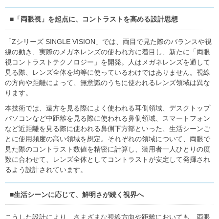
■「両眼視」を起点に、コントラストを高める設計思想
「Zシリーズ SINGLE VISION」では、両目で見た際のバランスや視
線の動き、実際のメガネレンズの使われ方に着目し、新たに「両眼
視コントラストテクノロジー」を開発。人はメガネレンズを通して
見る際、レンズ全体を均等に使っているわけではありません。視線
の方向や距離によって、無意識のうちに使われるレンズ領域は異な
ります。
本技術では、遠方を見る際によく使われる耳側領域、デスクトップ
パソコンなど中距離を見る際に使われる鼻側領域、スマートフォン
など近距離を見る際に使われる鼻側下方部といった、生活シーンご
とに使用頻度の高い領域を想定。それぞれの領域について、両眼で
見た際のコントラスト数値を精密に計算し、装用者一人ひとりの度
数に合わせて、レンズ全体としてコントラストが安定して発揮され
るよう設計されています。
■生活シーンに応じて、鮮明さが続く視界へ
こうした設計により、さまざまな視線方向や距離においても、両眼