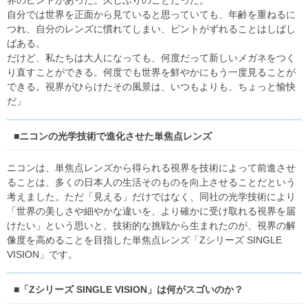
界のピントがあった。久しぶりのことだった。
自分では世界を正面から見ていると思っていても、年齢を重ねるに
つれ、自分のレンズに慣れてしまい、ピントがずれることはしばし
ばある。
だけど、私たちは大人になっても、何度だって新しいメガネをつく
り直すことができる。何度でも世界を鮮やかにもう一度見ることが
できる。視界がひらけたその風景は、いつもよりも、ちょっと愉快
だ」
■ニコンの光学技術で進化させた単焦点レンズ
ニコンは、単焦点レンズから得られる視界を技術によって前進させ
ることは、多くの日本人の生活そのものを向上させることだという
考えました。ただ「見える」だけではなく、同社の光学技術により
「世界の美しさや細やかな違いを、より確かに受け取れる視界を届
けたい」という思いと、技術的な挑戦から生まれたのが、視界の解
像度を高めることを目指した単焦点レンズ「Zシリーズ SINGLE
VISION」です。
■「Zシリーズ SINGLE VISION」は何がスゴいのか？