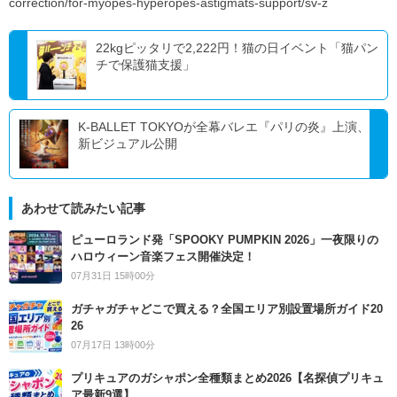
correction/for-myopes-hyperopes-astigmats-support/sv-z
22kgピッタリで2,222円！猫の日イベント「猫パン
チで保護猫支援」
K-BALLET TOKYOが全幕バレエ『パリの炎』上演、
新ビジュアル公開
あわせて読みたい記事
ピューロランド発「SPOOKY PUMPKIN 2026」一夜限りの
ハロウィーン音楽フェス開催決定！
07月31日 15時00分
ガチャガチャどこで買える？全国エリア別設置場所ガイド20
26
07月17日 13時00分
プリキュアのガシャポン全種類まとめ2026【名探偵プリキュ
ア最新9選】