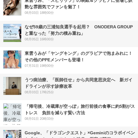
東雲うみ、「スピリッツ」の表紙＆グラビアに登場し妖
艶な雰囲気でファンを魅了！
08月03日 18時00分
なぜ59歳の三浦知良選手を起用？ ONODERA GROUP
と重なった「努力の積み重ね」
08月05日 16時00分
東雲うみが「ヤングキング」のグラビアで泡まみれに！
その他のPPEメンバーも登場！
07月31日 19時00分
うつ病治療、「医師任せ」から共同意思決定へ 新ガイ
ドラインが示す診療改革
08月03日 17時25分
「帰宅後、冷蔵庫が空っぽ」旅行前後の食事に約5割がス
トレス 負担を減らす賢い方法
08月01日 20時33分
Google、「ドラゴンクエスト」×Geminiのコラボイベン