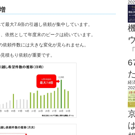
202
急増
て最大7.6倍の引越し依頼が集中しています。
り、依然として年度末のピークは続いています。
の依頼件数には大きな変化が見られません。
の見積もり依頼が重要です。
経
202