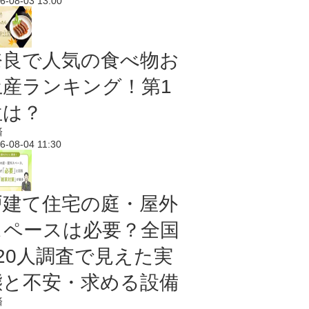
6-08-03 13:00
奈良で人気の食べ物お
土産ランキング！第1
位は？
済
6-08-04 11:30
戸建て住宅の庭・屋外
スペースは必要？全国
620人調査で見えた実
態と不安・求める設備
済