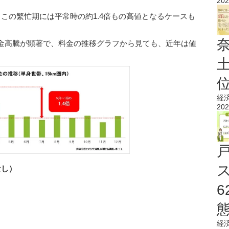
202
この繁忙期には平常時の約1.4倍もの高値となるケースも
金高騰が顕著で、料金の推移グラフから見ても、近年は値
経
202
なし）
経