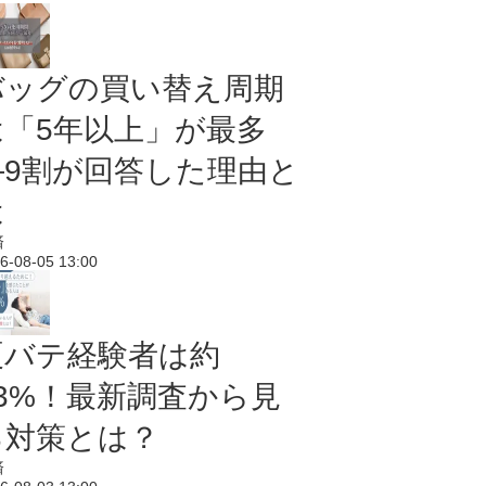
バッグの買い替え周期
は「5年以上」が最多
―9割が回答した理由と
は
済
6-08-05 13:00
夏バテ経験者は約
43%！最新調査から見
る対策とは？
済