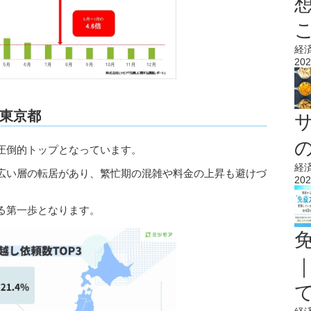
経
202
東京都
圧倒的トップとなっています。
経
広い層の転居があり、繁忙期の混雑や料金の上昇も避けづ
202
る第一歩となります。