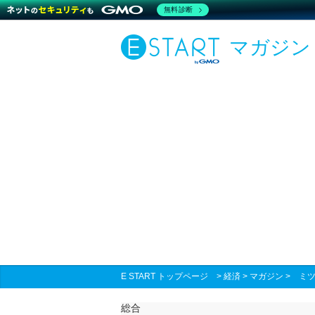
無料診断
マガジン
E START トップページ
>
経済
>
マガジン
>
ミツ
総合