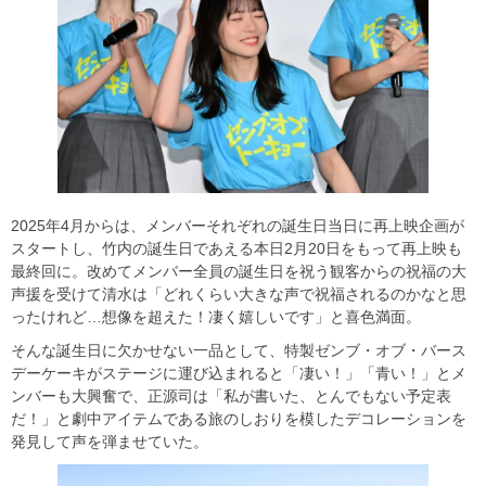
2025年4月からは、メンバーそれぞれの誕生日当日に再上映企画が
スタートし、竹内の誕生日であえる本日2月20日をもって再上映も
最終回に。改めてメンバー全員の誕生日を祝う観客からの祝福の大
声援を受けて清水は「どれくらい大きな声で祝福されるのかなと思
ったけれど…想像を超えた！凄く嬉しいです」と喜色満面。
そんな誕生日に欠かせない一品として、特製ゼンブ・オブ・バース
デーケーキがステージに運び込まれると「凄い！」「青い！」とメ
ンバーも大興奮で、正源司は「私が書いた、とんでもない予定表
だ！」と劇中アイテムである旅のしおりを模したデコレーションを
発見して声を弾ませていた。