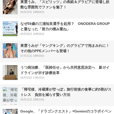
東雲うみ、「スピリッツ」の表紙＆グラビアに登場し妖
艶な雰囲気でファンを魅了！
08月03日 18時00分
なぜ59歳の三浦知良選手を起用？ ONODERA GROUP
と重なった「努力の積み重ね」
08月05日 16時00分
東雲うみが「ヤングキング」のグラビアで泡まみれに！
その他のPPEメンバーも登場！
07月31日 19時00分
うつ病治療、「医師任せ」から共同意思決定へ 新ガイ
ドラインが示す診療改革
08月03日 17時25分
「帰宅後、冷蔵庫が空っぽ」旅行前後の食事に約5割がス
トレス 負担を減らす賢い方法
08月01日 20時33分
Google、「ドラゴンクエスト」×Geminiのコラボイベン