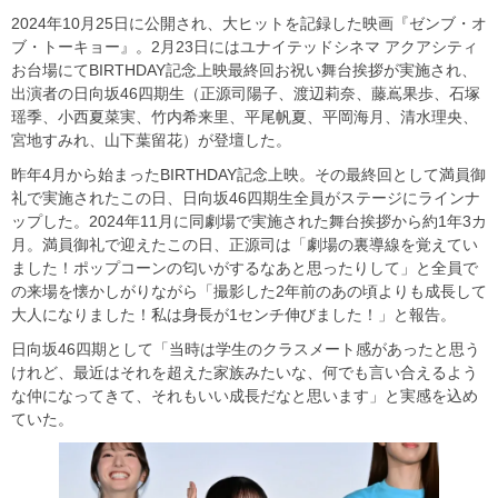
2024年10月25日に公開され、大ヒットを記録した映画『ゼンブ・オ
ブ・トーキョー』。2月23日にはユナイテッドシネマ アクアシティ
お台場にてBIRTHDAY記念上映最終回お祝い舞台挨拶が実施され、
出演者の日向坂46四期生（正源司陽子、渡辺莉奈、藤嶌果歩、石塚
瑶季、小西夏菜実、竹内希来里、平尾帆夏、平岡海月、清水理央、
宮地すみれ、山下葉留花）が登壇した。
昨年4月から始まったBIRTHDAY記念上映。その最終回として満員御
礼で実施されたこの日、日向坂46四期生全員がステージにラインナ
ップした。2024年11月に同劇場で実施された舞台挨拶から約1年3カ
月。満員御礼で迎えたこの日、正源司は「劇場の裏導線を覚えてい
ました！ポップコーンの匂いがするなあと思ったりして」と全員で
の来場を懐かしがりながら「撮影した2年前のあの頃よりも成長して
大人になりました！私は身長が1センチ伸びました！」と報告。
日向坂46四期として「当時は学生のクラスメート感があったと思う
けれど、最近はそれを超えた家族みたいな、何でも言い合えるよう
な仲になってきて、それもいい成長だなと思います」と実感を込め
ていた。