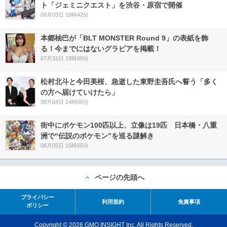
ト「ジェミニクエスト」を渋谷・原宿で開催
08月03日 18時42分
本郷柚巴が「BLT MONSTER Round 9」の表紙を飾
る！今までにはないグラビアを掲載！
07月31日 19時00分
松村北斗と今田美桜、急逝した東野圭吾氏へ誓う「多く
の方へ届けていけたら」
08月04日 14時00分
街中にポケモン100匹以上、立像は19匹 日本橋・八重
洲で“伝説のポケモン”を巡る謎解き
08月05日 15時55分
ページの先頭へ
プライバシー
利用規約
免責事項
ポリシー
Copyright © 2026 GMO INSIGHT Inc. All Rights Reserved.