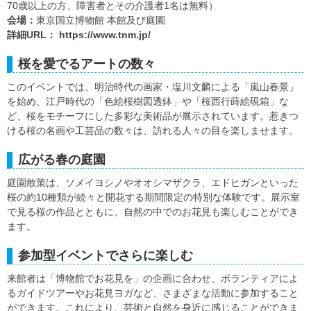
70歳以上の方、障害者とその介護者1名は無料）
会場：
東京国立博物館 本館及び庭園
詳細URL：
https://www.tnm.jp/
桜を愛でるアートの数々
このイベントでは、明治時代の画家・塩川文麟による「嵐山春景」
を始め、江戸時代の「色絵桜樹図透鉢」や「桜西行蒔絵硯箱」な
ど、桜をモチーフにした多彩な美術品が展示されています。惹きつ
ける桜の名画や工芸品の数々は、訪れる人々の目を楽しませます。
広がる春の庭園
庭園散策は、ソメイヨシノやオオシマザクラ、エドヒガンといった
桜の約10種類が続々と開花する期間限定の特別な体験です。展示室
で見る桜の作品とともに、自然の中でのお花見も楽しむことができ
ます。
参加型イベントでさらに楽しむ
来館者は「博物館でお花見を」の企画に合わせ、ボランティアによ
るガイドツアーやお花見ヨガなど、さまざまな活動に参加すること
ができます。これにより、芸術と自然を身近に感じることができま