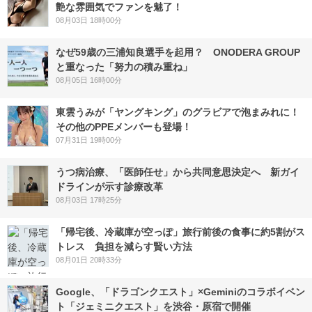
艶な雰囲気でファンを魅了！
08月03日 18時00分
なぜ59歳の三浦知良選手を起用？ ONODERA GROUP
と重なった「努力の積み重ね」
08月05日 16時00分
東雲うみが「ヤングキング」のグラビアで泡まみれに！
その他のPPEメンバーも登場！
07月31日 19時00分
うつ病治療、「医師任せ」から共同意思決定へ 新ガイ
ドラインが示す診療改革
08月03日 17時25分
「帰宅後、冷蔵庫が空っぽ」旅行前後の食事に約5割がス
トレス 負担を減らす賢い方法
08月01日 20時33分
Google、「ドラゴンクエスト」×Geminiのコラボイベン
ト「ジェミニクエスト」を渋谷・原宿で開催