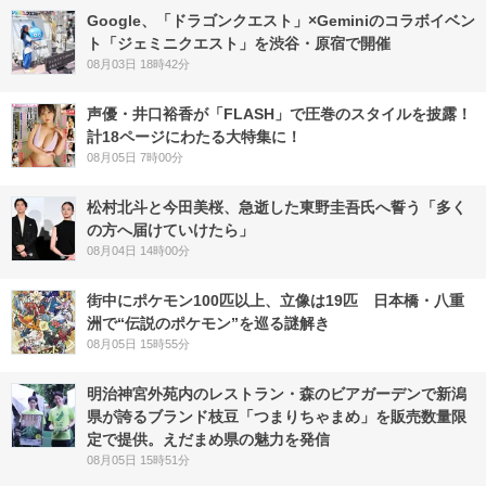
Google、「ドラゴンクエスト」×Geminiのコラボイベン
ト「ジェミニクエスト」を渋谷・原宿で開催
08月03日 18時42分
声優・井口裕香が「FLASH」で圧巻のスタイルを披露！
計18ページにわたる大特集に！
08月05日 7時00分
松村北斗と今田美桜、急逝した東野圭吾氏へ誓う「多く
の方へ届けていけたら」
08月04日 14時00分
街中にポケモン100匹以上、立像は19匹 日本橋・八重
洲で“伝説のポケモン”を巡る謎解き
08月05日 15時55分
明治神宮外苑内のレストラン・森のビアガーデンで新潟
県が誇るブランド枝豆「つまりちゃまめ」を販売数量限
定で提供。えだまめ県の魅力を発信
08月05日 15時51分