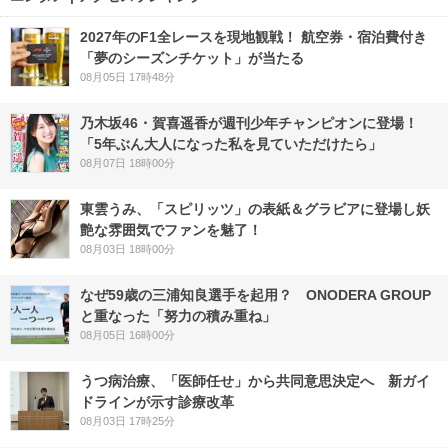
2027年のF1全レースを現地観戦！ 航空券・宿泊費付き
「夢のシーズンチケット」が当たる
08月05日 17時48分
乃木坂46・賀喜遥香が週刊少年チャンピオンに登場！
「5年ぶん大人になった私を見ていただけたら」
08月07日 18時00分
東雲うみ、「スピリッツ」の表紙＆グラビアに登場し妖
艶な雰囲気でファンを魅了！
08月03日 18時00分
なぜ59歳の三浦知良選手を起用？ ONODERA GROUP
と重なった「努力の積み重ね」
08月05日 16時00分
うつ病治療、「医師任せ」から共同意思決定へ 新ガイ
ドラインが示す診療改革
08月03日 17時25分