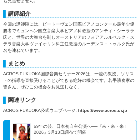
も見逃せません。
講師紹介
今回の講師陣には、ビートーヴェン国際ピアノコンクール最年少優
勝者でミュンヘン国立音楽大学ピアノ科教授のアンティ・シーララ
氏と、世界の大舞台を制しオーストリアのフォアアルルベルク・ス
テラ音楽大学ヴァイオリン科主任教授のルーデンス・トゥルク氏が
名を連ねています。
まとめ
ACROS FUKUOKA国際音楽セミナー2026は、一流の教授、ソリス
トの指導を直接受けることができる絶好の機会です。若手演奏家の
皆さん、ぜひこの機会をお見逃しなく。
関連リンク
ACROS FUKUOKA公式ウェブページ:
https://www.acros.or.jp
59年の芸、日本初自主公演へ──『来・来・来！
2026』3月13日調布で開催