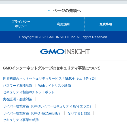
ページの先頭へ
プライバシー
利用規約
免責事項
ポリシー
Copyright © 2026 GMO INSIGHT Inc. All Rights Reserved.
GMOインターネットグループのセキュリティ事業について
世界初総合ネットセキュリティサービス「GMOセキュリティ24」
パスワード漏洩診断
Webサイトリスク診断
セキュリティ相談AIチャットボット
実在証明・盗聴対策
サイバー攻撃対策（GMOサイバーセキュリティ byイエラエ）
サイバー攻撃対策（GMO Flatt Security）
なりすまし対策
セキュリティ事業の軌跡