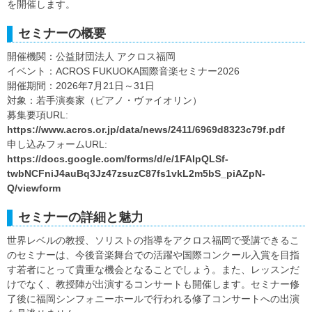
を開催します。
セミナーの概要
開催機関：公益財団法人 アクロス福岡
イベント：ACROS FUKUOKA国際音楽セミナー2026
開催期間：2026年7月21日～31日
対象：若手演奏家（ピアノ・ヴァイオリン）
募集要項URL:
https://www.acros.or.jp/data/news/2411/6969d8323c79f.pdf
申し込みフォームURL:
https://docs.google.com/forms/d/e/1FAIpQLSf-
twbNCFniJ4auBq3Jz47zsuzC87fs1vkL2m5bS_piAZpN-
Q/viewform
セミナーの詳細と魅力
世界レベルの教授、ソリストの指導をアクロス福岡で受講できるこ
のセミナーは、今後音楽舞台での活躍や国際コンクール入賞を目指
す若者にとって貴重な機会となることでしょう。また、レッスンだ
けでなく、教授陣が出演するコンサートも開催します。セミナー修
了後に福岡シンフォニーホールで行われる修了コンサートへの出演