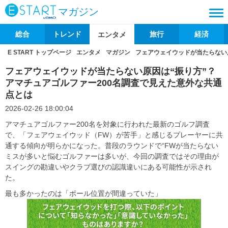
マガジン
総合
トレンド
旅行
経済
エンタメ
E START トップページ
エンタメ
マガジン
フェアウェイウッドが当たらない原
フェアウェイウッドが当たらない原因は“振り方”？
アマチュアゴルファー200名調査で見えた意外な共通
点とは
2026-02-26 18:00:04
アマチュアゴルファー200名を対象に行われた最新のゴルフ調査
で、「フェアウェイウッド（FW）が苦手」と感じるプレーヤーに共
通する傾向が明らかになった。普段のラウンドで“FWが当たらない
ミスが多いと悩むゴルファーは多いが、今回の調査ではその理由が
スイングの勘違いやクラブ選びの認識違いにある可能性が示され
た。
最も多かったのは「ボール位置が間違っていた」