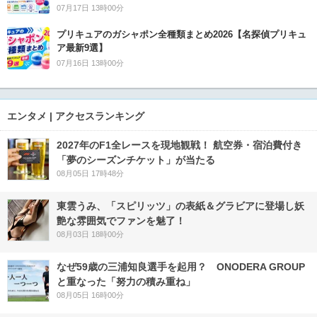
07月17日 13時00分
プリキュアのガシャポン全種類まとめ2026【名探偵プリキュ
ア最新9選】
07月16日 13時00分
エンタメ | アクセスランキング
2027年のF1全レースを現地観戦！ 航空券・宿泊費付き
「夢のシーズンチケット」が当たる
08月05日 17時48分
東雲うみ、「スピリッツ」の表紙＆グラビアに登場し妖
艶な雰囲気でファンを魅了！
08月03日 18時00分
なぜ59歳の三浦知良選手を起用？ ONODERA GROUP
と重なった「努力の積み重ね」
08月05日 16時00分