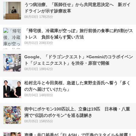
うつ病治療、「医師任せ」から共同意思決定へ 新ガイ
ドラインが示す診療改革
08月03日 17時25分
「帰宅後、冷蔵庫が空っぽ」旅行前後の食事に約5割がス
トレス 負担を減らす賢い方法
08月01日 20時33分
Google、「ドラゴンクエスト」×Geminiのコラボイベン
ト「ジェミニクエスト」を渋谷・原宿で開催
08月03日 18時42分
松村北斗と今田美桜、急逝した東野圭吾氏へ誓う「多く
の方へ届けていけたら」
08月04日 14時00分
街中にポケモン100匹以上、立像は19匹 日本橋・八重
洲で“伝説のポケモン”を巡る謎解き
08月05日 15時55分
声優・井口裕香が「FLASH」で圧巻のスタイルを披露！