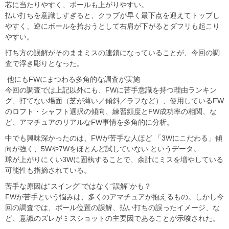
芯に当たりやすく、ボールも上がりやすい。
払い打ちを意識しすぎると、クラブが早く最下点を迎えてトップし
やすく、逆にボールを拾おうとして右肩が下がるとダフリも起こり
やすい。
打ち方の誤解がそのままミスの連鎖になっていることが、今回の調
査で浮き彫りとなった。
他にもFWにまつわる多角的な調査が実施
今回の調査では上記以外にも、FWに苦手意識を持つ理由ランキン
グ、打てない場面（芝が薄い／傾斜／ラフなど）、使用しているFW
のロフト・シャフト選択の傾向、練習頻度とFW成功率の相関、な
ど、アマチュアのリアルなFW事情を多角的に分析。
中でも興味深かったのは、FWが苦手な人ほど 「3Wにこだわる」傾
向が強く、5Wや7Wをほとんど試していない というデータ。
球が上がりにくい3Wに固執することで、余計にミスを増やしている
可能性も指摘されている。
苦手な原因は“スイング”ではなく“誤解”かも？
FWが苦手という悩みは、多くのアマチュアが抱えるもの。しかし今
回の調査では、ボール位置の誤解、払い打ちの誤ったイメージ、な
ど、意識のズレがミスショットの主要因であることが示唆された。