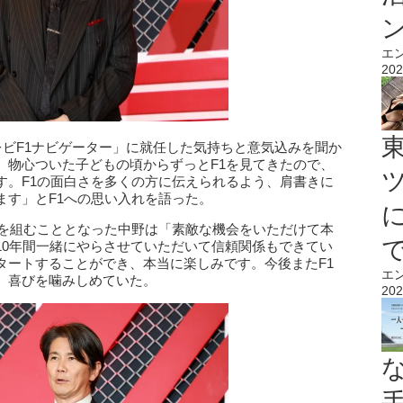
エ
202
レビF1ナビゲーター」に就任した気持ちと意気込みを聞か
、物心ついた子どもの頃からずっとF1を見てきたので、
す。F1の面白さを多くの方に伝えられるよう、肩書きに
ます」とF1への思い入れを語った。
グを組むこととなった中野は「素敵な機会をいただけて本
10年間一緒にやらさせていただいて信頼関係もできてい
タートすることができ、本当に楽しみです。今後またF1
エ
、喜びを噛みしめていた。
202