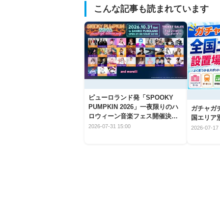
こんな記事も読まれています
ピューロランド発「SPOOKY
PUMPKIN 2026」一夜限りのハ
ガチャガ
ロウィーン音楽フェス開催決
国エリア別
定！
2026-07-31 15:00
2026-07-17 