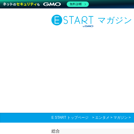
無料診断
マガジン
E START トップページ
>
エンタメ
>
マガジン
総合