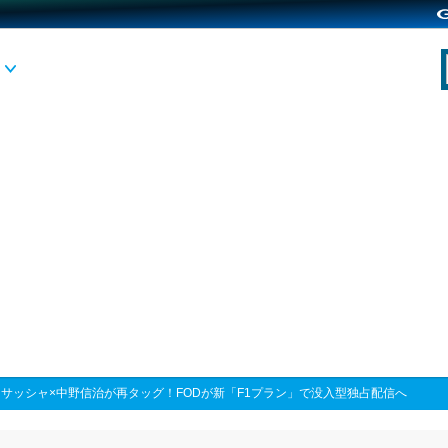
>
サッシャ×中野信治が再タッグ！FODが新「F1プラン」で没入型独占配信へ