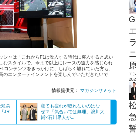
G
エ
ッシャは「これからF1は没入する時代に突入すると思い
楽しむスタイルで、今まで以上にレースの迫力を感じられ
F1コンテンツをきっかけに、しばらく離れていた方も、
エ
最高のエンターテインメントを楽しんでいただきたいで
202
情報提供元：
マガジンサミット
愛知県
寝ても疲れが取れないのはな
『JR
ぜ？「気合いでは無理」浪川大
輔×石川界人が...