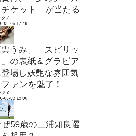
ンチケット」が当たる
ンタメ
6-08-05 17:48
東雲うみ、「スピリッ
ツ」の表紙＆グラビア
に登場し妖艶な雰囲気
でファンを魅了！
ンタメ
6-08-03 18:00
なぜ59歳の三浦知良選
手を起用？