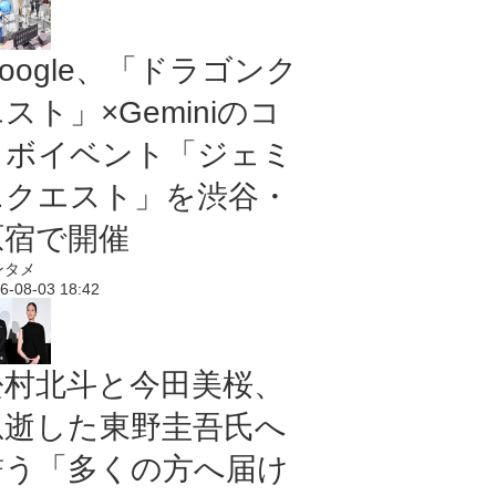
oogle、「ドラゴンク
スト」×Geminiのコ
ラボイベント「ジェミ
ニクエスト」を渋谷・
原宿で開催
ンタメ
6-08-03 18:42
松村北斗と今田美桜、
急逝した東野圭吾氏へ
誓う「多くの方へ届け