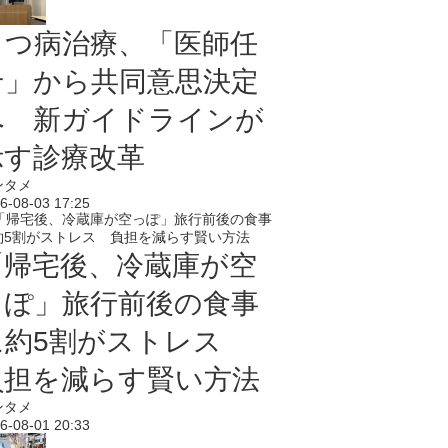
うつ病治療、「医師任
せ」から共同意思決定
へ 新ガイドラインが
示す診療改革
ンタメ
6-08-03 17:25
「帰宅後、冷蔵庫が空
っぽ」旅行前後の食事
に約5割がストレス
負担を減らす賢い方法
ンタメ
6-08-01 20:33