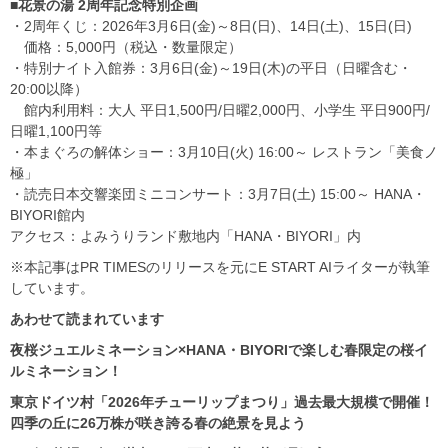
■花景の湯 2周年記念特別企画
・2周年くじ：2026年3月6日(金)～8日(日)、14日(土)、15日(日)
価格：5,000円（税込・数量限定）
・特別ナイト入館券：3月6日(金)～19日(木)の平日（日曜含む・
20:00以降）
館内利用料：大人 平日1,500円/日曜2,000円、小学生 平日900円/
日曜1,100円等
・本まぐろの解体ショー：3月10日(火) 16:00～ レストラン「美食ノ
極」
・読売日本交響楽団ミニコンサート：3月7日(土) 15:00～ HANA・
BIYORI館内
アクセス：よみうりランド敷地内「HANA・BIYORI」内
※本記事はPR TIMESのリリースを元にE START AIライターが執筆
しています。
あわせて読まれています
夜桜ジュエルミネーション×HANA・BIYORIで楽しむ春限定の桜イ
ルミネーション！
東京ドイツ村「2026年チューリップまつり」過去最大規模で開催！
四季の丘に26万株が咲き誇る春の絶景を見よう