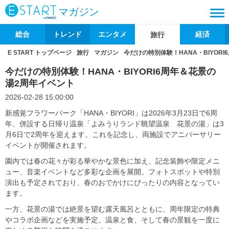
マガジン
総合
トレンド
エンタメ
経済
旅行
E START トップページ
旅行
マガジン
今だけの特別体験！HANA・BIYOR
今だけの特別体験！HANA・BIYORI6周年＆花景の
湯2周年イベント
2026-02-28 15:00:00
新感覚フラワーパーク「HANA・BIYORI」は2026年3月23日で6周
年、併設する日帰り温泉「よみうりランド眺望温泉 花景の湯」は3
月6日で2周年を迎えます。これを記念し、両施設でアニバーサリー
イベントが開催されます。
園内では春の花々が彩る華やかな景色に加え、記念装飾や限定メニ
ュー、音楽イベントなど多彩な企画を展開。フォトスポットや特別
演出も予定されており、春のおでかけにぴったりの内容となってい
ます。
一方、花景の湯では絶景を望む露天風呂とともに、周年限定の特典
やコラボ企画などを実施予定。温泉と食、そして春の景観を一度に