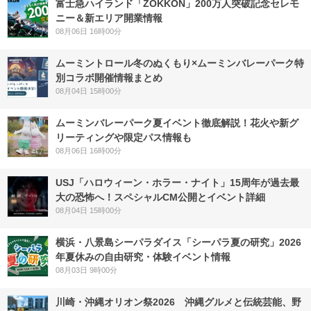
富士急ハイランド「ZOKKON」200万人突破記念セレモ
ニー＆新エリア開業情報
08月06日 16時00分
ムーミントロール冬のぬくもり×ムーミンバレーパーク特
別コラボ開催情報まとめ
08月04日 15時00分
ムーミンバレーパーク夏イベント徹底解説！花火や新グ
リーティングや限定パス情報も
08月06日 16時00分
USJ「ハロウィーン・ホラー・ナイト」15周年が過去最
大の恐怖へ！スペシャルCM公開とイベント詳細
08月04日 15時00分
横浜・八景島シーパラダイス「シーパラ夏の研究」2026
年夏休みの自由研究・体験イベント情報
08月03日 9時00分
川崎・沖縄オリオン祭2026 沖縄グルメと伝統芸能、野