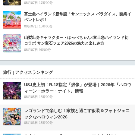
08月07日 17時00分
富士急ハイランド新常設「サンエックス パラダイス」開業イ
ベントレポ！
08月07日 15時00分
山梨出身キャラクター・ほっぺちゃん×富士急ハイランド初
コラボ サン宝石フェア2026の魅力と楽しみ方
08月07日 9時00分
旅行 | アクセスランキング
USJ史上初！R-18指定「残像」が登場｜2026年『ハロウ
ィーン・ホラー・ナイト』情報
08月05日 15時00分
レゴランドで楽しむ！家族と過ごす仮装＆フォトジェニ
ックなハロウィン2026
08月03日 15時00分