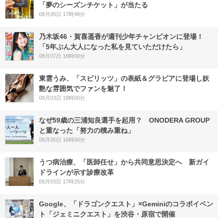
「夢のシーズンチケット」が当たる
08月05日 17時48分
乃木坂46・賀喜遥香が週刊少年チャンピオンに登場！
「5年ぶん大人になった私を見ていただけたら」
08月07日 18時00分
東雲うみ、「スピリッツ」の表紙＆グラビアに登場し妖
艶な雰囲気でファンを魅了！
08月03日 18時00分
なぜ59歳の三浦知良選手を起用？ ONODERA GROUP
と重なった「努力の積み重ね」
08月05日 16時00分
うつ病治療、「医師任せ」から共同意思決定へ 新ガイ
ドラインが示す診療改革
08月03日 17時25分
Google、「ドラゴンクエスト」×Geminiのコラボイベン
ト「ジェミニクエスト」を渋谷・原宿で開催