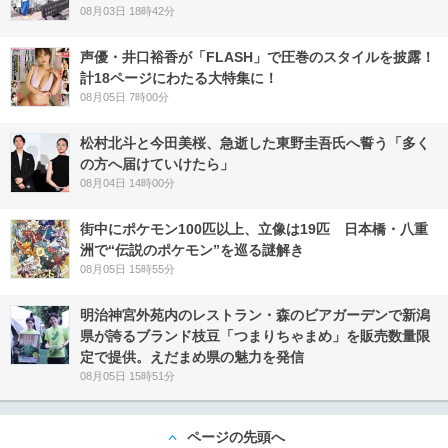
08月03日 18時42分
声優・井口裕香が「FLASH」で圧巻のスタイルを披露！
計18ページにわたる大特集に！
08月05日 7時00分
松村北斗と今田美桜、急逝した東野圭吾氏へ誓う「多く
の方へ届けていけたら」
08月04日 14時00分
街中にポケモン100匹以上、立像は19匹 日本橋・八重
洲で“伝説のポケモン”を巡る謎解き
08月05日 15時55分
明治神宮外苑内のレストラン・森のビアガーデンで新潟
県が誇るブランド枝豆「つまりちゃまめ」を販売数量限
定で提供。えだまめ県の魅力を発信
08月05日 15時51分
ページの先頭へ