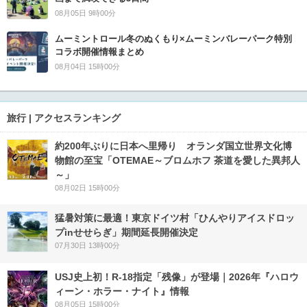
08月05日 9時00分
ムーミントロール冬のぬくもり×ムーミンバレーパーク特別
コラボ開催情報まとめ
08月04日 15時00分
旅行 | アクセスランキング
約200年ぶりに日本へ里帰り オランダ国立世界文化博
物館の至宝「OTEMAE～ブロムホフ 茶道を愛した異邦人
～」
08月02日 15時00分
猛暑対策に最適！東京ドイツ村「ひんやりアイスドロッ
プinせせらぎ」期間延長開催決定
07月30日 13時00分
USJ史上初！R-18指定「残像」が登場｜2026年『ハロウ
ィーン・ホラー・ナイト』情報
08月05日 15時00分