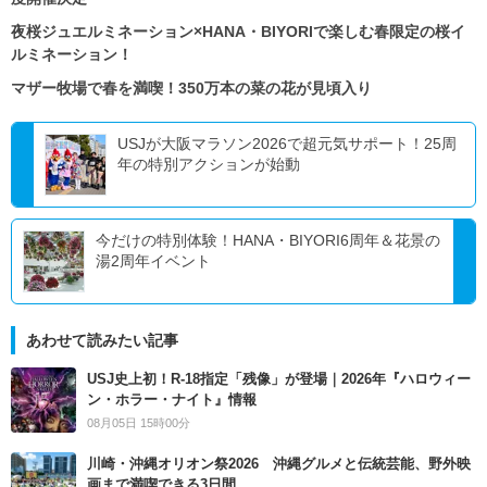
夜桜ジュエルミネーション×HANA・BIYORIで楽しむ春限定の桜イ
ルミネーション！
マザー牧場で春を満喫！350万本の菜の花が見頃入り
USJが大阪マラソン2026で超元気サポート！25周
年の特別アクションが始動
今だけの特別体験！HANA・BIYORI6周年＆花景の
湯2周年イベント
あわせて読みたい記事
USJ史上初！R-18指定「残像」が登場｜2026年『ハロウィー
ン・ホラー・ナイト』情報
08月05日 15時00分
川崎・沖縄オリオン祭2026 沖縄グルメと伝統芸能、野外映
画まで満喫できる3日間