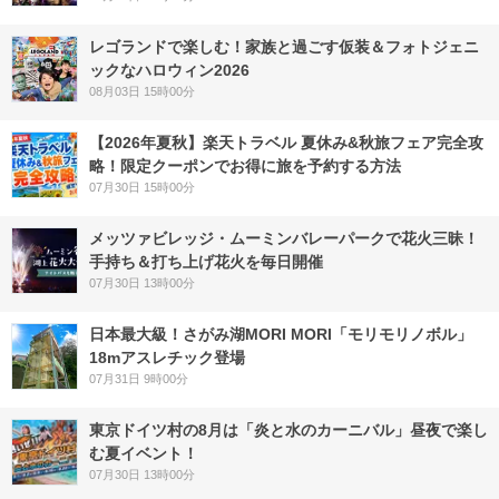
レゴランドで楽しむ！家族と過ごす仮装＆フォトジェニ
ックなハロウィン2026
08月03日 15時00分
【2026年夏秋】楽天トラベル 夏休み&秋旅フェア完全攻
略！限定クーポンでお得に旅を予約する方法
07月30日 15時00分
メッツァビレッジ・ムーミンバレーパークで花火三昧！
手持ち＆打ち上げ花火を毎日開催
07月30日 13時00分
日本最大級！さがみ湖MORI MORI「モリモリノボル」
18mアスレチック登場
07月31日 9時00分
東京ドイツ村の8月は「炎と水のカーニバル」昼夜で楽し
む夏イベント！
07月30日 13時00分