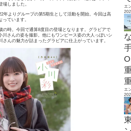
登場しました。
エ
202
022年よりグループの第5期生として活動を開始。今回は高
なっています。
4歳の時。今回で通算8度目の登場となります。グラビアで
小川さんの姿を撮影。他にもワンピース姿の大人っぽいシ
小川さんの魅力が詰まったグラビアに仕上がっています。
O
エ
202