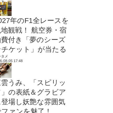
027年のF1全レースを
現地観戦！ 航空券・宿
泊費付き「夢のシーズ
ンチケット」が当たる
ンタメ
6-08-05 17:48
東雲うみ、「スピリッ
ツ」の表紙＆グラビア
に登場し妖艶な雰囲気
でファンを魅了！