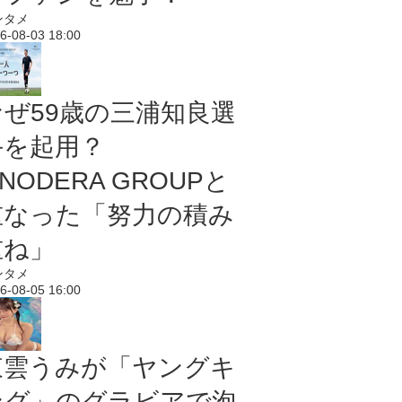
ンタメ
6-08-03 18:00
なぜ59歳の三浦知良選
手を起用？
NODERA GROUPと
重なった「努力の積み
重ね」
ンタメ
6-08-05 16:00
東雲うみが「ヤングキ
ング」のグラビアで泡