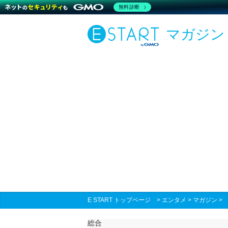
無料診断
マガジン
E START トップページ
>
エンタメ
>
マガジン
総合