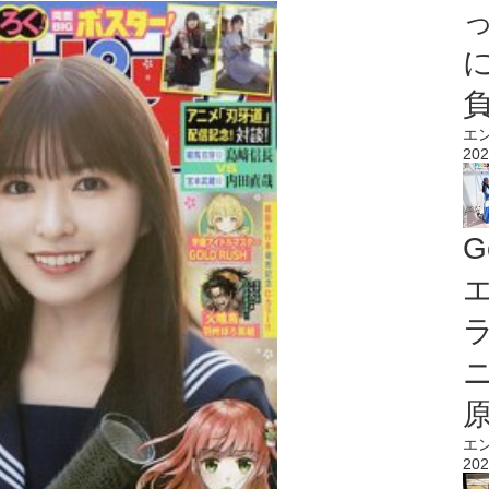
エ
202
G
エ
エ
202