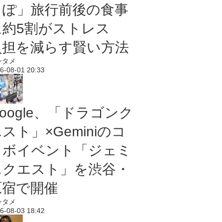
っぽ」旅行前後の食事
に約5割がストレス
負担を減らす賢い方法
ンタメ
6-08-01 20:33
oogle、「ドラゴンク
スト」×Geminiのコ
ラボイベント「ジェミ
ニクエスト」を渋谷・
原宿で開催
ンタメ
6-08-03 18:42