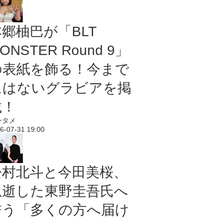
本郷柚巴が「BLT
ONSTER Round 9」
の表紙を飾る！今まで
にはないグラビアを掲
載！
ンタメ
6-07-31 19:00
松村北斗と今田美桜、
急逝した東野圭吾氏へ
誓う「多くの方へ届け