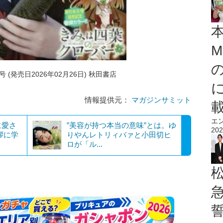
M
 (発売日2026年02月26日) 秋田書店
情報提供元：
マガジンサミット
エ
に愛さ
”美容が持つ本当の意味”とは。ゆ
202
拶に学
りやんレトリィバァと小田切ヒ
ロが「ル...