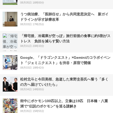
08月05日 16時00分
うつ病治療、「医師任せ」から共同意思決定へ 新ガイ
ドラインが示す診療改革
08月03日 17時25分
「帰宅後、冷蔵庫が空っぽ」旅行前後の食事に約5割がス
トレス 負担を減らす賢い方法
08月01日 20時33分
Google、「ドラゴンクエスト」×Geminiのコラボイベン
ト「ジェミニクエスト」を渋谷・原宿で開催
08月03日 18時42分
松村北斗と今田美桜、急逝した東野圭吾氏へ誓う「多く
の方へ届けていけたら」
08月04日 14時00分
街中にポケモン100匹以上、立像は19匹 日本橋・八重
洲で“伝説のポケモン”を巡る謎解き
08月05日 15時55分