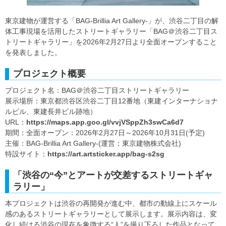
東京建物が運営する「BAG-Brillia Art Gallery-」が、渋谷二丁目の解
体工事現場を活用したストリートギャラリー「BAG＠渋谷二丁目ス
トリートギャラリー」を2026年2月27日より全面オープンすること
を発表しました。
プロジェクト概要
プロジェクト名：BAG＠渋谷二丁目ストリートギャラリー
展示場所：東京都渋谷区渋谷二丁目12番地（東建インターナショナ
ルビル、東建長井ビル跡地）
URL：
https://maps.app.goo.gl/vvjVSppZh3swCa6d7
期間：全面オープン：2026年2月27日～2026年10月31日(予定)
主催：BAG-Brillia Art Gallery-(運営：東京建物株式会社)
特設サイト：
https://art.artsticker.app/bag-s2sg
「渋谷の“今”とアートが交差するストリートギャ
ラリー」
本プロジェクトは渋谷の再開発が進む中、都市の動線上にスケール
感のあるストリートギャラリーとして展示します。展示内容は、変
化し続ける渋谷の現在を象徴する“人”を撮り下ろした作品となって