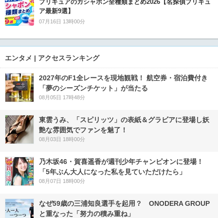
プリキュアのガシャポン全種類まとめ2026【名探偵プリキュ
ア最新9選】
07月16日 13時00分
エンタメ | アクセスランキング
2027年のF1全レースを現地観戦！ 航空券・宿泊費付き
「夢のシーズンチケット」が当たる
08月05日 17時48分
東雲うみ、「スピリッツ」の表紙＆グラビアに登場し妖
艶な雰囲気でファンを魅了！
08月03日 18時00分
乃木坂46・賀喜遥香が週刊少年チャンピオンに登場！
「5年ぶん大人になった私を見ていただけたら」
08月07日 18時00分
なぜ59歳の三浦知良選手を起用？ ONODERA GROUP
と重なった「努力の積み重ね」