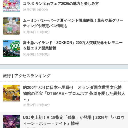
コラボ サン宝石フェア2026の魅力と楽しみ方
08月07日 9時00分
ムーミンバレーパーク夏イベント徹底解説！花火や新グリー
ティングや限定パス情報も
08月06日 16時00分
富士急ハイランド「ZOKKON」200万人突破記念セレモニー
＆新エリア開業情報
08月06日 16時00分
旅行 | アクセスランキング
約200年ぶりに日本へ里帰り オランダ国立世界文化博
物館の至宝「OTEMAE～ブロムホフ 茶道を愛した異邦人
～」
08月02日 15時00分
USJ史上初！R-18指定「残像」が登場｜2026年『ハロウ
ィーン・ホラー・ナイト』情報