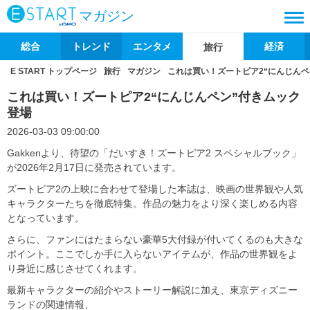
マガジン
総合
トレンド
エンタメ
経済
旅行
E START トップページ
旅行
マガジン
これは買い！ズートピア2“にんじんペ
これは買い！ズートピア2“にんじんペン”付きムック
登場
2026-03-03 09:00:00
Gakkenより、待望の「だいすき！ズートピア2 スペシャルブック」
が2026年2月17日に発売されています。
ズートピア2の上映に合わせて登場した本誌は、映画の世界観や人気
キャラクターたちを徹底特集。作品の魅力をより深く楽しめる内容
となっています。
さらに、ファンにはたまらない豪華5大付録が付いてくるのも大きな
ポイント。ここでしか手に入らないアイテムが、作品の世界観をよ
り身近に感じさせてくれます。
最新キャラクターの紹介やストーリー解説に加え、東京ディズニー
ランドの関連情報、