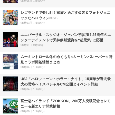
08月05日 15時00分
レゴランドで楽しむ！家族と過ごす仮装＆フォトジェニ
ックなハロウィン2026
08月03日 15時00分
ユニバーサル・スタジオ・ジャパン初参加！25周年のエ
ンターテイメントで天神祭船渡御を“超元気”に応援
08月01日 9時00分
ムーミントロール冬のぬくもり×ムーミンバレーパーク特
別コラボ開催情報まとめ
08月04日 15時00分
USJ「ハロウィーン・ホラー・ナイト」15周年が過去最
大の恐怖へ！スペシャルCM公開とイベント詳細
08月04日 15時00分
富士急ハイランド「ZOKKON」200万人突破記念セレモ
ニー＆新エリア開業情報
08月06日 16時00分