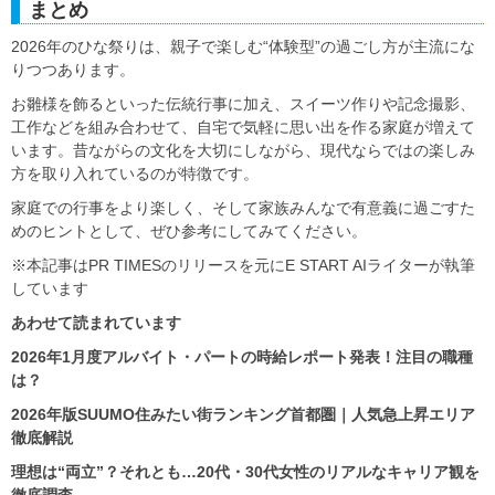
まとめ
2026年のひな祭りは、親子で楽しむ“体験型”の過ごし方が主流にな
りつつあります。
お雛様を飾るといった伝統行事に加え、スイーツ作りや記念撮影、
工作などを組み合わせて、自宅で気軽に思い出を作る家庭が増えて
います。昔ながらの文化を大切にしながら、現代ならではの楽しみ
方を取り入れているのが特徴です。
家庭での行事をより楽しく、そして家族みんなで有意義に過ごすた
めのヒントとして、ぜひ参考にしてみてください。
※本記事はPR TIMESのリリースを元にE START AIライターが執筆
しています
あわせて読まれています
2026年1月度アルバイト・パートの時給レポート発表！注目の職種
は？
2026年版SUUMO住みたい街ランキング首都圏｜人気急上昇エリア
徹底解説
理想は“両立”？それとも…20代・30代女性のリアルなキャリア観を