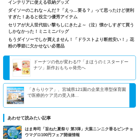
インテリアに使える収納グッズ
ダイソーのこれな～んだ？「えっ…要る？」って思ったけど便利
すぎた！あると役立つ優秀アイテム
セリアが大人世代狙い撃ちしにきたよ～（泣）懐かしすぎて買う
しかなかった！ミニミニバッグ
もうダイソーでしか買えません！「ドラストより断然安い！」花
粉の季節に欠かせない必需品
ドーナツの色が変わる!?「まほうのミスタードー
ナツ」新作おもちゃ発売へ
「きらりケア」、宮城県121園の企業主導型保育園
で医療的ケア児の受入体...
あわせて読みたい記事
はま寿司「旨ねた夏祭り 第3弾」大葉ニンニク香るビンチョ
ウマグロ100円フェア開催情報