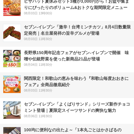
ピザハット夏休みセット3種が3,000円から！お盆や集ま
りにぴったりのボリューム&おトクな期間限定メニュー
08月03日 13時00分
セブン-イレブン「激辛！台湾ミンチカツ」8月4日数量限
定発売｜名古屋発祥の旨辛グルメが登場
08月03日 11時30分
長野県150周年記念フェアがセブン-イレブンで開催 味
噌や伝統野菜を使った新商品21品が登場
08月04日 11時30分
関西限定！和歌山の恵みを味わう『和歌山毎度おおきに
フェア』全商品徹底紹介
08月03日 11時30分
セブン‐イレブン「よくばりサンド」シリーズ新作チョコ
ミント登場｜夏限定スイーツサンドの爽快な魅力
08月06日 11時30分
100均に便利なの出たよ～「1本丸ごとはかさばるの