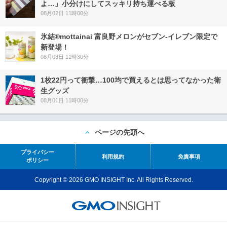
よ…」小分けにしてスッキリ持ち運べる板
08月02日 11時00分
氷結®mottainai 富良野メロンがセブン‐イレブン限定で
新登場！
08月03日 11時30分
1枚22円って衝撃…100均で買えるとは思ってなかった衛
生グッズ
08月01日 11時00分
ページの先頭へ
プライバシー
利用規約
免責事項
ポリシー
Copyright © 2026 GMO INSIGHT Inc. All Rights Reserved.